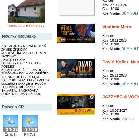
Koncert
Kdy: 27.09.2026
Čas: 19:00
Kde: Vsetín,
DŮM KULT
Slovácko a Bílé Karpaty
Vladimír Merta
Koncert
Novinky InfoČesko
Kdy: 18.11.2026
Čas: 19:00
BIKEPARK OPÁLENÁ PSTRUŽÍ
Kde: Vsetín,
DŮM KULT
ZÁMEK ŽINKOVY
MIKULÁŠTÍKOVO FOJTSTVÍ V
JASENNÉ
ZÁMEK LEŠANY
David Koller: Ne
LESNÍ DIVADLO SKALKA -
PODLESÍ
ALPALOUKA - ŽELEZNÁ RUDA
Koncert
PŮJČOVNA KOL A KOLOBĚŽEK -
Kdy: 25.11.2026
VRBNO POD PRADĚDEM
Čas: 19:00
HASIČSKÉ MUZEUM - ŽAMBERK
Kde: Vsetín,
DŮM KULT
MUZEUM STARÝCH STROJŮ A
TECHNOLOGIÍ - ŽAMBERK
SKI AREÁL SACHROVKA -
ROKYTNICE NAD JIZEROU
JAZZHEC & VOC
Koncert
Počasí v ČR
Kdy: 10.07.2027
Čas: 19:00
Kde: Vsetín,
VSETÍN