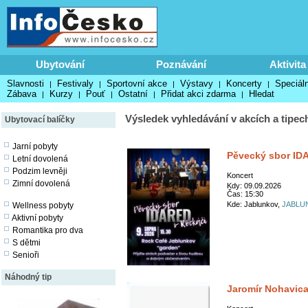
Ubytování
Poznávání
Aktivita
Slavnosti
Festivaly
Sportovní akce
Výstavy
Koncerty
Speciáln
|
|
|
|
|
Zábava
Kurzy
Pouť
Ostatní
Přidat akci zdarma
Hledat
|
|
|
|
|
Výsledek vyhledávání v akcích a tipec
Ubytovací balíčky
Jarní pobyty
Pěvecký sbor IDA
Letní dovolená
Podzim levněji
Koncert
Zimní dovolená
Kdy: 09.09.2026
Čas: 15:30
Kde: Jablunkov,
JABLU
Wellness pobyty
Aktivní pobyty
Romantika pro dva
S dětmi
Senioři
Náhodný tip
Jaromír Nohavica