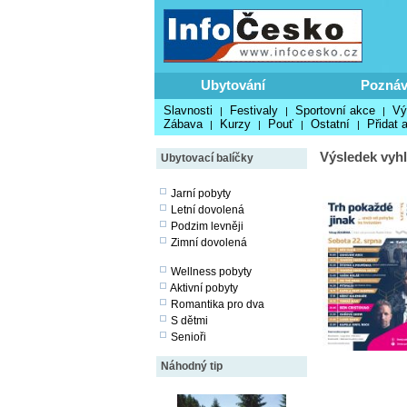
Ubytování
Poznáv
Slavnosti
Festivaly
Sportovní akce
Vý
|
|
|
Zábava
Kurzy
Pouť
Ostatní
Přidat 
|
|
|
|
Výsledek vyhl
Ubytovací balíčky
Jarní pobyty
Letní dovolená
Podzim levněji
Zimní dovolená
Wellness pobyty
Aktivní pobyty
Romantika pro dva
S dětmi
Senioři
Náhodný tip