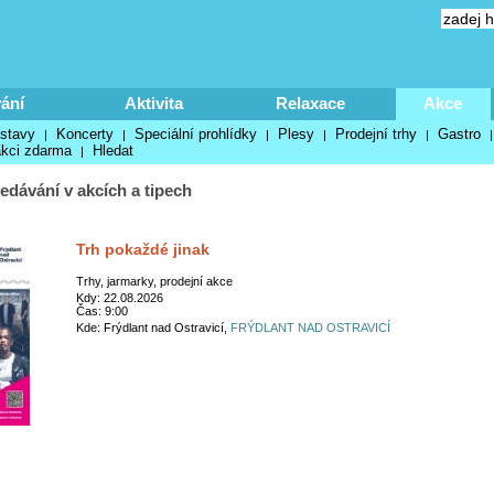
ání
Aktivita
Relaxace
Akce
stavy
Koncerty
Speciální prohlídky
Plesy
Prodejní trhy
Gastro
|
|
|
|
|
akci zdarma
Hledat
|
edávání v akcích a tipech
Trh pokaždé jinak
Trhy, jarmarky, prodejní akce
Kdy: 22.08.2026
Čas: 9:00
Kde: Frýdlant nad Ostravicí,
FRÝDLANT NAD OSTRAVICÍ