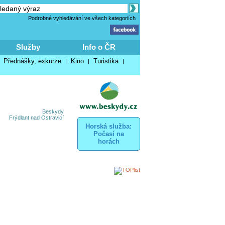
Podrobné vyhledávání ve všech kategoriích
Služby
Info o ČR
Přednášky, exkurze
Kino
Turistika
|
|
|
|
Beskydy
Frýdlant nad Ostravicí
Horská služba:
Počasí na
horách