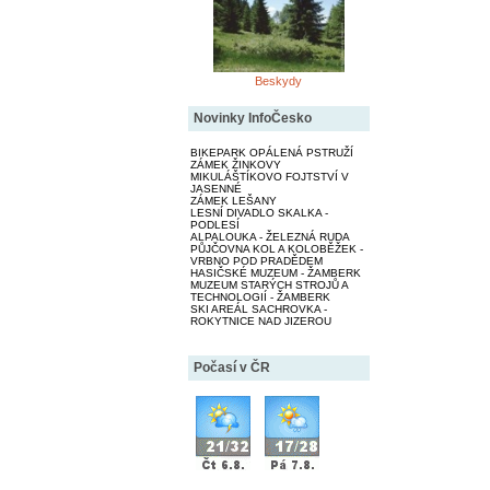
Beskydy
Novinky InfoČesko
BIKEPARK OPÁLENÁ PSTRUŽÍ
ZÁMEK ŽINKOVY
MIKULÁŠTÍKOVO FOJTSTVÍ V
JASENNÉ
ZÁMEK LEŠANY
LESNÍ DIVADLO SKALKA -
PODLESÍ
ALPALOUKA - ŽELEZNÁ RUDA
PŮJČOVNA KOL A KOLOBĚŽEK -
VRBNO POD PRADĚDEM
HASIČSKÉ MUZEUM - ŽAMBERK
MUZEUM STARÝCH STROJŮ A
TECHNOLOGIÍ - ŽAMBERK
SKI AREÁL SACHROVKA -
ROKYTNICE NAD JIZEROU
Počasí v ČR