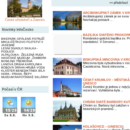
<< předchozí
ARCIBISKUPSKÝ ZÁMEK V KR
Arcibiskupský zámek je se svou
České středohoří a Žatecko
Nechali jej postavit ...
Novinky InfoČesko
BAZILIKA SVATÉHO PROKOPA
Románsko-gotická bazilika sv. P
BIKEPARK OPÁLENÁ PSTRUŽÍ
stavitelství. V červenci ...
MIKULÁŠTÍKOVO FOJTSTVÍ V
JASENNÉ
LESNÍ DIVADLO SKALKA -
PODLESÍ
ALPALOUKA - ŽELEZNÁ RUDA
HASIČSKÉ MUZEUM - ŽAMBERK
BISKUPSKÁ MINCOVNA V KRO
BOWLING TŘEMOŠNÁ
Mincovna byla vybudována v roce
LANOVÁ DRÁHA KAROLINKA
Castelcorna. Nová mincovna ...
BOBOVÁ DRÁHA HRUBÁ VODA
KLÁŠTER BENEDIKTÍNEK BÍLÁ
HORA - PRAHA, ŘEPY
MUZEUM RAPOTÍNSKÉ SKLÁRNY
ČESKÝ KRUMLOV – MĚSTSKÁ
UNESCO
Český Krumlov je jednou z nej
Počasí v ČR
rezervací. Vyhlášena byla ...
CHRÁM SVATÉ BARBORY KUT
Chrám sv. Barbory byl založen v 
historických pramenů ...
HOLAŠOVICE – (UNESCO)