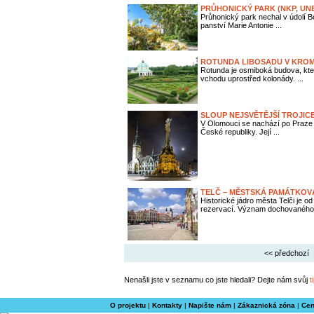
PRŮHONICKÝ PARK (NKP, UN
Průhonický park nechal v údolí 
panství Marie Antonie ...
ROTUNDA LIBOSADU V KRO
Rotunda je osmiboká budova, kte
vchodu uprostřed kolonády. ...
SLOUP NEJSVĚTĚJŠÍ TROJIC
V Olomouci se nachází po Praze
České republiky. Její ...
TELČ – MĚSTSKÁ PAMÁTKOV
Historické jádro města Telči je
rezervací. Význam dochovaného 
<< předchozí
Nenašli jste v seznamu co jste hledali? Dejte nám svůj
t
O projektu
|
Kontakty
|
Napište nám
|
Zákaznická zóna
|
Cen