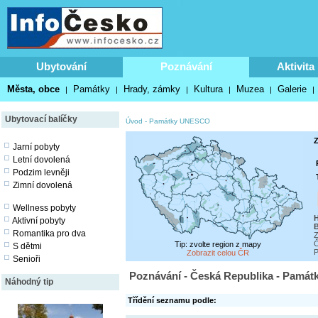
Ubytování
Poznávání
Aktivita
Města, obce
Památky
Hrady, zámky
Kultura
Muzea
Galerie
|
|
|
|
|
|
Ubytovací balíčky
Úvod
-
Památky UNESCO
Z
Jarní pobyty
Letní dovolená
Podzim levněji
Zimní dovolená
Wellness pobyty
H
Aktivní pobyty
Romantika pro dva
Z
Č
Tip: zvolte region z mapy
S dětmi
P
Zobrazit celou ČR
Senioři
Poznávání - Česká Republika - Pam
Náhodný tip
Třídění seznamu podle: