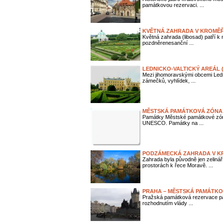
památkovou rezervaci. ...
KVĚTNÁ ZAHRADA V KROMĚŘ
Květná zahrada (libosad) patří 
pozdněrenesanční ...
LEDNICKO-VALTICKÝ AREÁL 
Mezi jihomoravskými obcemi Ledn
zámečků, vyhlídek, ...
MĚSTSKÁ PAMÁTKOVÁ ZÓNA 
Památky Městské památkové zóny
UNESCO. Památky na ...
PODZÁMECKÁ ZAHRADA V K
Zahrada byla původně jen zeliná
prostorách k řece Moravě. ...
PRAHA – MĚSTSKÁ PAMÁTKO
Pražská památková rezervace pat
rozhodnutím vlády ...