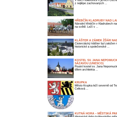
V obci Holašovice v jižních Čech
z nejlépe zachovaných ...
HŘEBČÍN KLADRUBY NAD LA
Národní hřebčín v Kladrubech na
na světě. Leží v ...
KLÁŠTER A ZÁMEK ŽĎÁR NAD
Cisterciácký klášter byl založen
historické a společenské ...
KOSTEL SV. JANA NEPOMUC
SÁZAVOU (UNESCO)
Poutní kostel sv. Jana Nepomuck
dílem architekta ...
KRUPKA
Město Krupka leží severně od Tep
Celková ...
KUTNÁ HORA – MĚSTSKÁ PA
Historické jádro královského mě