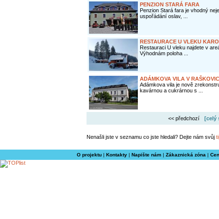
PENZION STARÁ FARA
Penzion Stará fara je vhodný neje
uspořádání oslav, ...
RESTAURACE U VLEKU KARO
Restauraci U vleku najdete v areál
Výhodnám poloha ...
ADÁMKOVA VILA V RAŠKOVIC
Adámkova vila je nově zrekonstr
kavárnou a cukrárnou s ...
<< předchozí
[celý
Nenašli jste v seznamu co jste hledali? Dejte nám svůj
t
O projektu
|
Kontakty
|
Napište nám
|
Zákaznická zóna
|
Cen