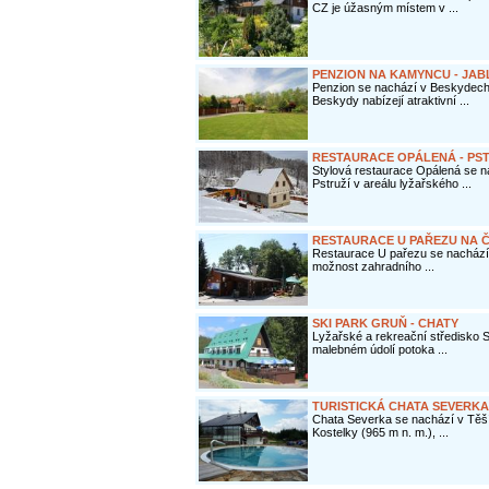
CZ je úžasným místem v ...
PENZION NA KAMYNCU - JA
Penzion se nachází v Beskydech
Beskydy nabízejí atraktivní ...
RESTAURACE OPÁLENÁ - PST
Stylová restaurace Opálená se n
Pstruží v areálu lyžařského ...
RESTAURACE U PAŘEZU NA 
Restaurace U pařezu se nachází v
možnost zahradního ...
SKI PARK GRUŇ - CHATY
Lyžařské a rekreační středisko
malebném údolí potoka ...
TURISTICKÁ CHATA SEVERK
Chata Severka se nachází v Tě
Kostelky (965 m n. m.), ...