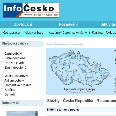
Ubytování
Poznávání
Aktivita
Restaurace
Kluby a bary
Kavárny, čajovny, vinárny
Kasína
Cyklos
|
|
|
Ubytovací balíčky
Úvod
-
Restaurace & motoresty
Z
Jarní pobyty
Letní dovolená
Podzim levněji
Zimní dovolená
Wellness pobyty
J
Aktivní pobyty
p
Romantika pro dva
H
S
Tip: zvolte region z mapy
S dětmi
p
Zobrazit celou ČR
Senioři
Služby - Česká Republika - Restaurac
Náhodný tip
Třídění seznamu podle: