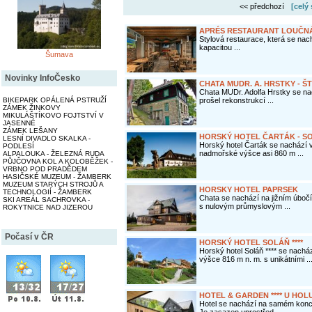
<< předchozí
[celý
APRÉS RESTAURANT LOUČN
Stylová restaurace, která se nac
kapacitou ...
Šumava
Novinky InfoČesko
CHATA MUDR. A. HRSTKY - 
Chata MUDr. Adolfa Hrstky se nac
BIKEPARK OPÁLENÁ PSTRUŽÍ
prošel rekonstrukcí ...
ZÁMEK ŽINKOVY
MIKULÁŠTÍKOVO FOJTSTVÍ V
JASENNÉ
ZÁMEK LEŠANY
HORSKÝ HOTEL ČARTÁK - S
LESNÍ DIVADLO SKALKA -
Horský hotel Čarták se nachází 
PODLESÍ
nadmořské výšce asi 860 m ...
ALPALOUKA - ŽELEZNÁ RUDA
PŮJČOVNA KOL A KOLOBĚŽEK -
VRBNO POD PRADĚDEM
HASIČSKÉ MUZEUM - ŽAMBERK
MUZEUM STARÝCH STROJŮ A
HORSKY HOTEL PAPRSEK
TECHNOLOGIÍ - ŽAMBERK
Chata se nachází na jižním úbočí
SKI AREÁL SACHROVKA -
s nulovým průmyslovým ...
ROKYTNICE NAD JIZEROU
Počasí v ČR
HORSKÝ HOTEL SOLÁŇ ****
Horský hotel Soláň **** se nach
výšce 816 m n. m. s unikátními ..
HOTEL & GARDEN **** U HOL
Hotel se nachází na samém konci