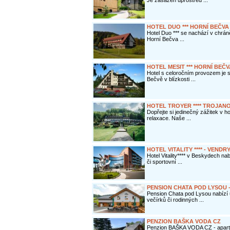
Je zasazen uprostřed ...
HOTEL DUO *** HORNÍ BEČVA
Hotel Duo *** se nachází v chrán
Horní Bečva ...
HOTEL MESIT *** HORNÍ BEČV
Hotel s celoročním provozem je 
Bečvě v blízkosti ...
HOTEL TROYER **** TROJAN
Dopřejte si jedinečný zážitek v ho
relaxace. Naše ...
HOTEL VITALITY **** - VENDR
Hotel Vitality**** v Beskydech nab
či sportovní ...
PENSION CHATA POD LYSOU 
Pension Chata pod Lysou nabízí 
večírků či rodinných ...
PENZION BAŠKA VODA CZ
Penzion BAŠKA VODA CZ - apar