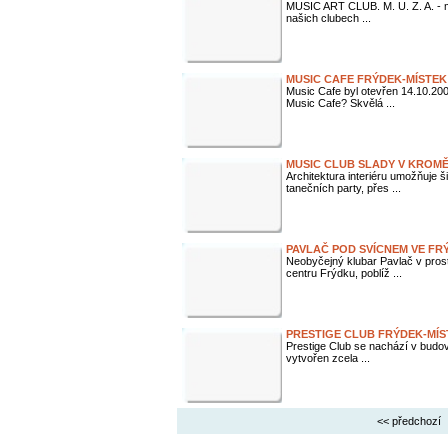
MUSIC ART CLUB. M. U. Z. A. - muz
našich clubech ...
MUSIC CAFE FRÝDEK-MÍSTEK
Music Cafe byl otevřen 14.10.200
Music Cafe? Skvělá ...
MUSIC CLUB SLADY V KROMĚ
Architektura interiéru umožňuje 
tanečních party, přes ...
PAVLAČ POD SVÍCNEM VE FR
Neobyčejný klubar Pavlač v pro
centru Frýdku, poblíž ...
PRESTIGE CLUB FRÝDEK-MÍS
Prestige Club se nachází v budov
vytvořen zcela ...
<< předchozí