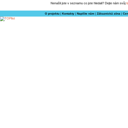
Nenašli jste v seznamu co jste hledali? Dejte nám svůj
t
O projektu
|
Kontakty
|
Napište nám
|
Zákaznická zóna
|
Cen