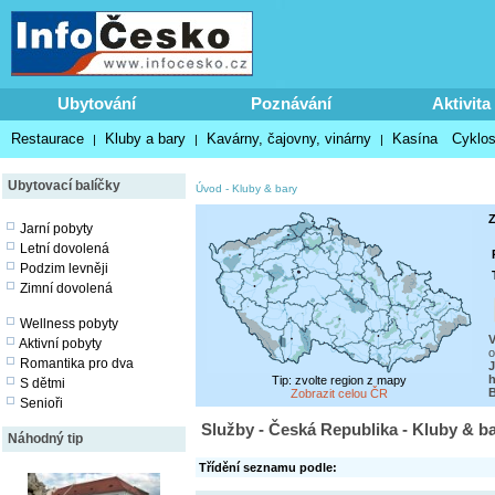
Ubytování
Poznávání
Aktivita
Restaurace
Kluby a bary
Kavárny, čajovny, vinárny
Kasína
Cyklos
|
|
|
Ubytovací balíčky
Úvod
-
Kluby & bary
Z
Jarní pobyty
Letní dovolená
Podzim levněji
Zimní dovolená
Wellness pobyty
V
Aktivní pobyty
o
Romantika pro dva
J
h
Tip: zvolte region z mapy
S dětmi
Zobrazit celou ČR
Senioři
Služby - Česká Republika - Kluby & b
Náhodný tip
Třídění seznamu podle: