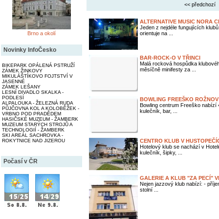
<< předchozí
ALTERNATIVE MUSIC NORA C
Jeden z nejdéle fungujících klubů
Brno a okolí
orientuje na ...
Novinky InfoČesko
BAR-ROCK-O V TŘINCI
Malá rocková hospůdka klubového 
BIKEPARK OPÁLENÁ PSTRUŽÍ
měsíčně minifesty za ...
ZÁMEK ŽINKOVY
MIKULÁŠTÍKOVO FOJTSTVÍ V
JASENNÉ
ZÁMEK LEŠANY
LESNÍ DIVADLO SKALKA -
PODLESÍ
BOWLING FREEŠKO ROŽNOV P
ALPALOUKA - ŽELEZNÁ RUDA
Bowling centrum Freeško nabízí 4
PŮJČOVNA KOL A KOLOBĚŽEK -
kulečník, bar, ...
VRBNO POD PRADĚDEM
HASIČSKÉ MUZEUM - ŽAMBERK
MUZEUM STARÝCH STROJŮ A
TECHNOLOGIÍ - ŽAMBERK
SKI AREÁL SACHROVKA -
ROKYTNICE NAD JIZEROU
CENTRO KLUB V HUSTOPEČÍ
Hotelový klub se nachází v Hotel
kulečník, šipky, ...
Počasí v ČR
GALERIE A KLUB "ZA PECÍ" 
Nejen jazzový klub nabízí: - příje
stolní ...