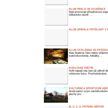
KLUB PEKLO VE STUDÉNCE
Klub provozuje příspěvková organ
Dělnickém domě. ...
KLUB SPIRÁLA FRÝDLANT V
KLUB STOLÁRNA VE FRÝDKU
Klub Stolárna Vám nabízí příjemné
kulečníkovéstoly, fotbálky, ...
KUKU BAR VSETÍN
Svět nápojů nás baví již pěkně dl
výbornou kávu. Prochutnáváme .
KULTURNÍ A SPORTOVNÍ ARE
Areál nabízí svým návštěvníkům ve
plochy pro ...
M. U. Z. A. FRÝDEK-MÍSTEK