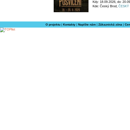
Kdy: 18.09.2026, do: 20.0
Kde: Český Brod,
ČESKÝ
O projektu
|
Kontakty
|
Napište nám
|
Zákaznická zóna
|
Cen