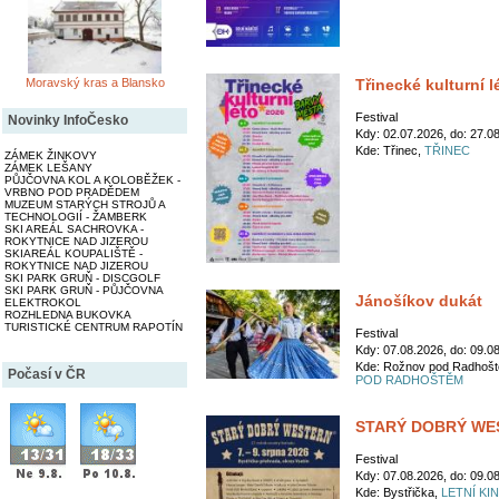
Moravský kras a Blansko
Třinecké kulturní l
Festival
Novinky InfoČesko
Kdy: 02.07.2026, do: 27.0
Kde: Třinec,
TŘINEC
ZÁMEK ŽINKOVY
ZÁMEK LEŠANY
PŮJČOVNA KOL A KOLOBĚŽEK -
VRBNO POD PRADĚDEM
MUZEUM STARÝCH STROJŮ A
TECHNOLOGIÍ - ŽAMBERK
SKI AREÁL SACHROVKA -
ROKYTNICE NAD JIZEROU
SKIAREÁL KOUPALIŠTĚ -
ROKYTNICE NAD JIZEROU
SKI PARK GRUŇ - DISCGOLF
SKI PARK GRUŇ - PŮJČOVNA
Jánošíkov dukát
ELEKTROKOL
ROZHLEDNA BUKOVKA
TURISTICKÉ CENTRUM RAPOTÍN
Festival
Kdy: 07.08.2026, do: 09.0
Kde: Rožnov pod Radhoš
Počasí v ČR
POD RADHOŠTĚM
STARÝ DOBRÝ WE
Festival
Kdy: 07.08.2026, do: 09.0
Kde: Bystřička,
LETNÍ KI