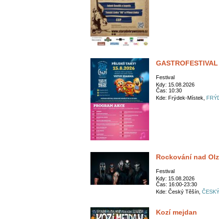
GASTROFESTIVAL
Festival
Kdy: 15.08.2026
Čas: 10:30
Kde: Frýdek-Místek,
FRÝ
Rockování nad Ol
Festival
Kdy: 15.08.2026
Čas: 16:00-23:30
Kde: Český Těšín,
ČESKÝ
Kozí mejdan