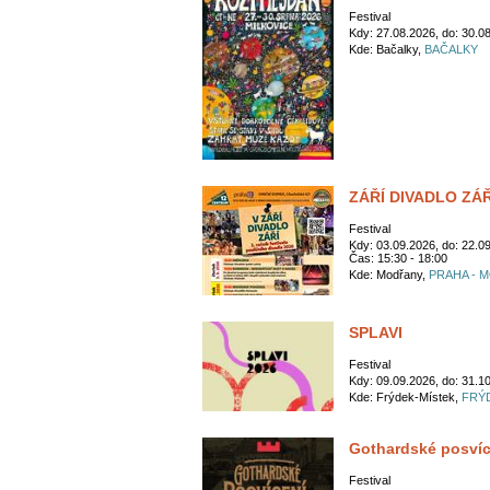
Festival
Kdy: 27.08.2026, do: 30.0
Kde: Bačalky,
BAČALKY
ZÁŘÍ DIVADLO ZÁŘÍ 
Festival
Kdy: 03.09.2026, do: 22.0
Čas: 15:30 - 18:00
Kde: Modřany,
PRAHA - 
SPLAVI
Festival
Kdy: 09.09.2026, do: 31.1
Kde: Frýdek-Místek,
FRÝ
Gothardské posvíc
Festival