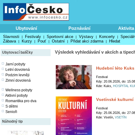
Ubytování
Poznávání
Aktivita
Slavnosti
Festivaly
Sportovní akce
Výstavy
Koncerty
Speciáln
|
|
|
|
|
Zábava
Kurzy
Pouť
Ostatní
Přidat akci zdarma
Hledat
|
|
|
|
|
Výsledek vyhledávání v akcích a tipec
Ubytovací balíčky
Jarní pobyty
Hudební léto Kuks
Letní dovolená
Podzim levněji
Festival
Zimní dovolená
Kdy: 20.06.2026, do: 15.0
Kde: Kuks,
HOSPITAL KU
Wellness pobyty
Aktivní pobyty
Vsetínské kulturní 
Romantika pro dva
S dětmi
Festival
Senioři
Kdy: 25.06.2026, do: 27.0
Kde: Vsetín,
VSETÍN
Náhodný tip