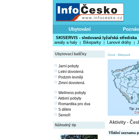
Ubytování
Poznáv
SKISERVIS - sledovaná lyžařská střediska
areály a haly
Bikeparky
Lanové dráhy
J
|
|
|
Ubytovací balíčky
Úvod
-
Bikepark
Jarní pobyty
Letní dovolená
Podzim levněji
Zimní dovolená
Wellness pobyty
Aktivní pobyty
Romantika pro dva
Tip: z
S dětmi
Zo
Senioři
Aktivity - Če
Náhodný tip
Třídění seznamu p