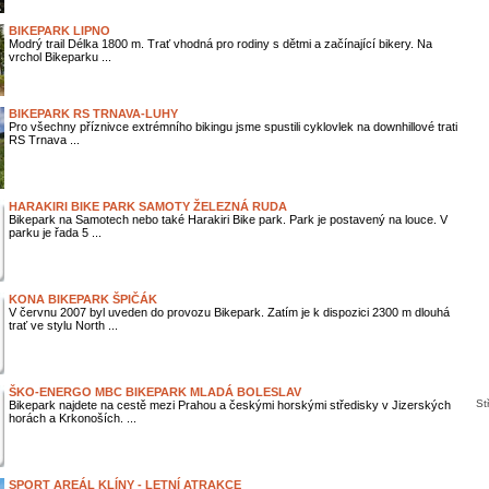
BIKEPARK LIPNO
Modrý trail Délka 1800 m. Trať vhodná pro rodiny s dětmi a začínající bikery. Na
vrchol Bikeparku ...
BIKEPARK RS TRNAVA-LUHY
Pro všechny příznivce extrémního bikingu jsme spustili cyklovlek na downhillové trati
RS Trnava ...
HARAKIRI BIKE PARK SAMOTY ŽELEZNÁ RUDA
Bikepark na Samotech nebo také Harakiri Bike park. Park je postavený na louce. V
parku je řada 5 ...
KONA BIKEPARK ŠPIČÁK
V červnu 2007 byl uveden do provozu Bikepark. Zatím je k dispozici 2300 m dlouhá
trať ve stylu North ...
ŠKO-ENERGO MBC BIKEPARK MLADÁ BOLESLAV
St
Bikepark najdete na cestě mezi Prahou a českými horskými středisky v Jizerských
horách a Krkonoších. ...
SPORT AREÁL KLÍNY - LETNÍ ATRAKCE