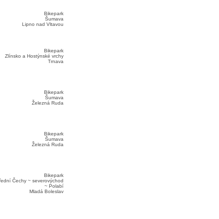
Bikepark
Šumava
Lipno nad Vltavou
Bikepark
Zlínsko a Hostýnské vrchy
Trnava
Bikepark
Šumava
Železná Ruda
Bikepark
Šumava
Železná Ruda
Bikepark
řední Čechy ~ severovýchod
~ Polabí
Mladá Boleslav