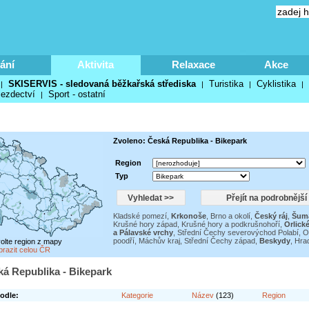
ání
Aktivita
Relaxace
Akce
SKISERVIS - sledovaná běžkařská střediska
Turistika
Cyklistika
|
|
|
|
ezdectví
Sport - ostatní
|
Zvoleno: Česká Republika - Bikepark
Region
Typ
Kladské pomezí
,
Krkonoše
,
Brno a okolí
,
Český ráj
,
Šum
Krušné hory západ
,
Krušné hory a podkrušnohoří
,
Orlick
a Pálavské vrchy
,
Střední Čechy severovýchod Polabí
,
O
poodří
,
Máchův kraj
,
Střední Čechy západ
,
Beskydy
,
Hra
volte region z mapy
brazit celou ČR
ská Republika - Bikepark
odle:
Kategorie
Název
(123)
Region