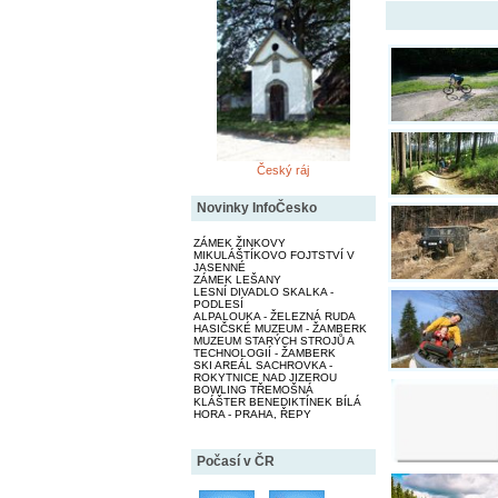
Český ráj
Novinky InfoČesko
ZÁMEK ŽINKOVY
MIKULÁŠTÍKOVO FOJTSTVÍ V
JASENNÉ
ZÁMEK LEŠANY
LESNÍ DIVADLO SKALKA -
PODLESÍ
ALPALOUKA - ŽELEZNÁ RUDA
HASIČSKÉ MUZEUM - ŽAMBERK
MUZEUM STARÝCH STROJŮ A
TECHNOLOGIÍ - ŽAMBERK
SKI AREÁL SACHROVKA -
ROKYTNICE NAD JIZEROU
BOWLING TŘEMOŠNÁ
KLÁŠTER BENEDIKTÍNEK BÍLÁ
HORA - PRAHA, ŘEPY
Počasí v ČR