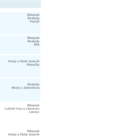
Bikepark
Beskydy
Pstruží
Bikepark
Beskydy
Bílá
Hrubý a Nízký Jeseník
Hlubočky
Beskydy
Mosty u Jablunkova
Bikepark
Lužické hory a Liberecko
Liberec
Bikepark
Hrubý a Nízký Jeseník