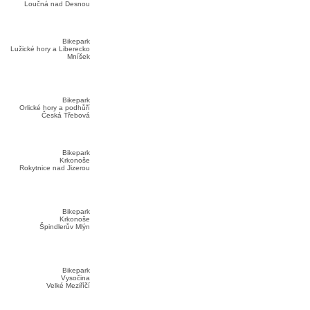
Loučná nad Desnou
Bikepark
Lužické hory a Liberecko
Mníšek
Bikepark
Orlické hory a podhůří
Česká Třebová
Bikepark
Krkonoše
Rokytnice nad Jizerou
Bikepark
Krkonoše
Špindlerův Mlýn
Bikepark
Vysočina
Velké Meziříčí