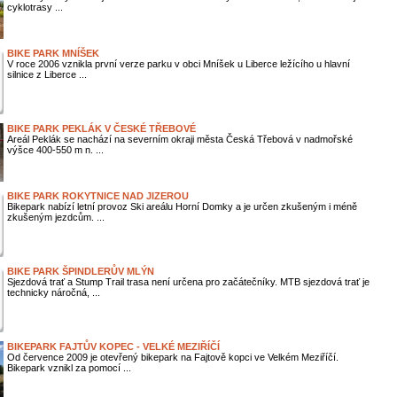
cyklotrasy ...
BIKE PARK MNÍŠEK
V roce 2006 vznikla první verze parku v obci Mníšek u Liberce ležícího u hlavní
silnice z Liberce ...
BIKE PARK PEKLÁK V ČESKÉ TŘEBOVÉ
Areál Peklák se nachází na severním okraji města Česká Třebová v nadmořské
výšce 400-550 m n. ...
BIKE PARK ROKYTNICE NAD JIZEROU
Bikepark nabízí letní provoz Ski areálu Horní Domky a je určen zkušeným i méně
zkušeným jezdcům. ...
BIKE PARK ŠPINDLERŮV MLÝN
Sjezdová trať a Stump Trail trasa není určena pro začátečníky. MTB sjezdová trať je
technicky náročná, ...
BIKEPARK FAJTŮV KOPEC - VELKÉ MEZIŘÍČÍ
Od července 2009 je otevřený bikepark na Fajtově kopci ve Velkém Meziříčí.
Bikepark vznikl za pomocí ...