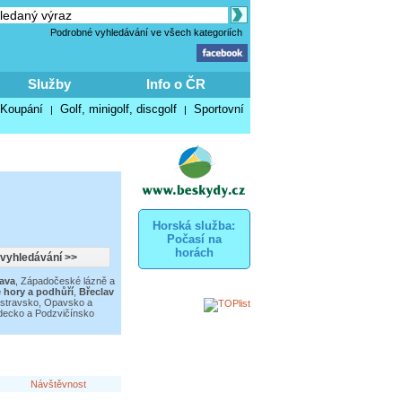
Podrobné vyhledávání ve všech kategoriích
Služby
Info o ČR
Koupání
Golf, minigolf, discgolf
Sportovní
|
|
Horská služba:
Počasí na
horách
ava
,
Západočeské lázně a
é hory a podhůří
,
Břeclav
stravsko, Opavsko a
decko a Podzvičínsko
Návštěvnost