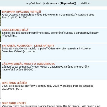
<< předchozí
[celý seznam (
18 položek
)] 1
další >>
BIKEPARK OPÁLENÁ PSTRUŽÍ
Areál Opálená v nadmořské výšce 560-670 m n. m. se nachází v katastru obce
Pstruží přibližně 1500 ...
SINGLETRAILS BÍLÁ
SingleTrails Bílá jsou jednosměrné stezky pro terénní cyklisty a adrenalinové bikery.
Především ...
SKI AREÁL HLUBOČKY - LETNÍ AKTIVITY
Ski areál Hlubočky se nachází v pohoří Oderské vrchy na rozhraní Nízkého
Jeseníku, Oderských vrchů ...
ZÁBAVNÍ AREÁL MOSTY U JABLUNKOVA
Zábavní areál se nachází v obci Mosty u Jablunkova na úpatí vrchu Grúň v
nadmořské výšce 550-700 ...
BIKE PARK JEŠTĚD
2426i Bike park byl otevřený v sezonu roku 2008. V areálu je trails po turistické
sjezdovce - po ...
BIKE PARK KOUTY
Všechny trasy začínají u horní stanice lanové dráhy Dlouhé Stráně , kde navazují na