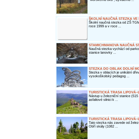
ŠKOLNÍ NAUČNÁ STEZKA VE
Školní naučná stezka od ZŠ TGM
roce 1999 a v roce ...
STAMICHMANOVA NAUČNÁ S
Naučná stezka vychází od parkovi
stanice lanovky ...
STEZKA DO OBLAK DOLNÍ M
Stezka v oblacích je unikátní dře
vysokoškolský pedagog ...
TURISTICKÁ TRASA LIPOVÁ
Nástup u železniční stanice (515
asfaltové silnici k ...
TURISTICKÁ TRASA LIPOVÁ–
Tato stezka nás zavede od želez
Obří skály (1082 ...