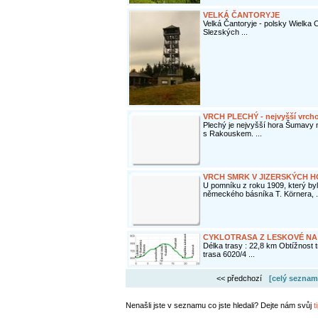
VELKÁ ČANTORYJE
Velká Čantoryje - polsky Wielka C
Slezských ...
VRCH PLECHÝ - nejvyšší vrch
Plechý je nejvyšší hora Šumavy na
s Rakouskem. ...
VRCH SMRK V JIZERSKÝCH HORÁ
U pomníku z roku 1909, který by
německého básníka T. Körnera, .
CYKLOTRASA Z LESKOVÉ NA 
Délka trasy : 22,8 km Obtížnost 
trasa 6020/4 ...
<< předchozí
[celý seznam
Nenašli jste v seznamu co jste hledali? Dejte nám svůj
t