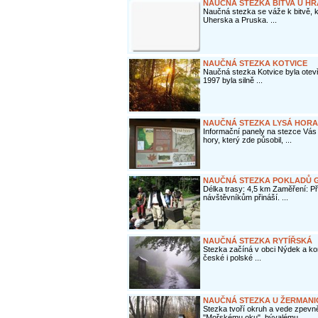
NAUČNÁ STEZKA BITVA U HR
Naučná stezka se váže k bitvě, 
Uherska a Pruska. ...
NAUČNÁ STEZKA KOTVICE
Naučná stezka Kotvice byla otev
1997 byla silně ...
NAUČNÁ STEZKA LYSÁ HORA
Informační panely na stezce Vá
hory, který zde působil, ...
NAUČNÁ STEZKA POKLADŮ G
Délka trasy: 4,5 km Zaměření: Př
návštěvníkům přináší. ...
NAUČNÁ STEZKA RYTÍŘSKÁ
Stezka začíná v obci Nýdek a k
české i polské ...
NAUČNÁ STEZKA U ŽERMANI
Stezka tvoří okruh a vede zpevně
"Mořskému oku", bývalému ...