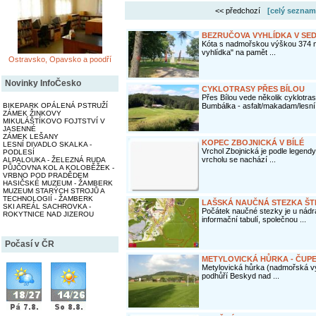
<< předchozí
[celý seznam
BEZRUČOVA VYHLÍDKA V SED
Kóta s nadmořskou výškou 374 m 
vyhlídka" na pamět ...
Ostravsko, Opavsko a poodří
Novinky InfoČesko
CYKLOTRASY PŘES BÍLOU
Přes Bílou vede několik cyklotr
BIKEPARK OPÁLENÁ PSTRUŽÍ
Bumbálka - asfalt/makadam/lesní 
ZÁMEK ŽINKOVY
MIKULÁŠTÍKOVO FOJTSTVÍ V
JASENNÉ
ZÁMEK LEŠANY
KOPEC ZBOJNICKÁ V BÍLÉ
LESNÍ DIVADLO SKALKA -
Vrchol Zbojnická je podle legen
PODLESÍ
vrcholu se nachází ...
ALPALOUKA - ŽELEZNÁ RUDA
PŮJČOVNA KOL A KOLOBĚŽEK -
VRBNO POD PRADĚDEM
HASIČSKÉ MUZEUM - ŽAMBERK
MUZEUM STARÝCH STROJŮ A
TECHNOLOGIÍ - ŽAMBERK
LAŠSKÁ NAUČNÁ STEZKA Š
SKI AREÁL SACHROVKA -
Počátek naučné stezky je u nádr
ROKYTNICE NAD JIZEROU
informační tabulí, společnou ...
Počasí v ČR
METYLOVICKÁ HŮRKA - ČUP
Metylovická hůrka (nadmořská vý
podhůří Beskyd nad ...