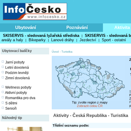
Ubytování
Poznávání
Aktivita
SKISERVIS - sledovaná lyžařská střediska
SKISERVIS - sledovaná b
|
areály a haly
Bikeparky
Lanové dráhy
Jezdectví
Sport - ostatní
|
|
|
|
Ubytovací balíčky
Úvod
-
Turistika
Z
Jarní pobyty
Letní dovolená
Podzim levněji
Zimní dovolená
Wellness pobyty
S
Aktivní pobyty
P
Romantika pro dva
Z
P
Tip: zvolte region z mapy
S dětmi
p
Zobrazit celou ČR
Senioři
Aktivity - Česká Republika - Turistika
Náhodný tip
Třídění seznamu podle: