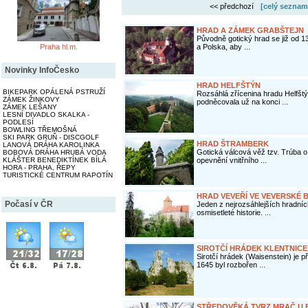
<< předchozí
[celý seznam
HRAD A ZÁMEK GRABŠTEJN
Původně gotický hrad se již od 1
Praha hl.m.
a Polska, aby ...
Novinky InfoČesko
HRAD HELFŠTÝN
BIKEPARK OPÁLENÁ PSTRUŽÍ
Rozsáhlá zřícenina hradu Helfšt
ZÁMEK ŽINKOVY
podněcovala už na konci ...
ZÁMEK LEŠANY
LESNÍ DIVADLO SKALKA -
PODLESÍ
BOWLING TŘEMOŠNÁ
SKI PARK GRUŇ - DISCGOLF
HRAD ŠTRAMBERK
LANOVÁ DRÁHA KAROLINKA
Gotická válcová věž tzv. Trúba
BOBOVÁ DRÁHA HRUBÁ VODA
KLÁŠTER BENEDIKTÍNEK BÍLÁ
opevnění vnitřního ...
HORA - PRAHA, ŘEPY
TURISTICKÉ CENTRUM RAPOTÍN
HRAD VEVEŘÍ VE VEVERSKÉ 
Počasí v ČR
Jeden z nejrozsáhlejších hradní
osmisetleté historie. ...
SIROTČÍ HRÁDEK KLENTNICE
Sirotčí hrádek (Waisenstein) je p
1645 byl rozbořen ...
STŘEDOVĚKÁ TVRZ MRAČ U 