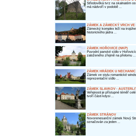
Středověká tvrz na skalnatém o
má nádvoří v podobě ...
ZÁMEK A ZÁMECKÝ VRCH VE
Zámecký komplex leží na trojúhe
historického jádra ...
ZÁMEK HOŘOVICE (NKP)
Puvodní panské sídlo v Hořovicí
založeného zřejmě na přelomu ...
ZÁMEK HRÁDEK U NECHANIC 
Zámek ve stylu romantické windso
reprezentační sídlo ...
ZÁMEK SLAVKOV - AUSTERLI
Veřejnosti je přístupné téměř cel
tvoří části kdysi ...
ZÁMEK STRÁNOV
Novorenesanční zámek Nový Stráno
označován za jeden ...