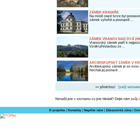
ZÁMEK KRAVAŘE
Na místě staré tvrze byl postav
zámek vyhořel a postupně ...
ZÁMEK VRANOV NAD DYJÍ (N
Vranovský zámek patří k nejpoz
Vznikl přestavbou ze ...
ARCIBISKUPSKÝ ZÁMEK V KR
Arcibiskupský zámek je se svou
Nechali jej postavit ...
<< předchozí
[celý seznam
Nenašli jste v seznamu co jste hledali? Dejte nám svůj
t
O projektu
|
Kontakty
|
Napište nám
|
Zákaznická zóna
|
Cen