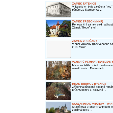
ZÁMEK TATENICE
V Tatenicích byla založena "tvrz"
pánům ze Šternberka ...
ZÁMEK TŘEBOŇ (NKP)
Renesanční zámek stojí na jihoz
Zámek Třeboň stojí ...
ZÁMEK VRBIČANY
V obci Vrbičany (jihovýchodně o
z 18. století. ...
ZANIKLÝ ZÁMEK V HORNÍCH
Místo zaniklého zámku a dvora 
okraji Horních Domaslavic ...
HRAD BRUMOV-BYLNICE
Zřícenina původně pozdně román
průsmykem v 1. polovině ...
SKALNÍ HRAD VRANOV – PA
Skalní hrad Vranov (Pantheon) j
zaujímá délku ...