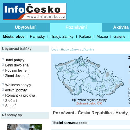
Ubytování
Poznávání
Aktivita
Města, obce
Památky
Hrady, zámky
Kultura
Muzea
Galerie
|
|
|
|
|
|
Ubytovací balíčky
Úvod
-
Hrady, zámky a zříceniny
Z
Jarní pobyty
Letní dovolená
Podzim levněji
Zimní dovolená
Wellness pobyty
P
Aktivní pobyty
l
Romantika pro dva
P
O
Tip: zvolte region z mapy
S dětmi
s
Zobrazit celou ČR
Senioři
Poznávání - Česká Republika - Hrady,
Náhodný tip
Třídění seznamu podle: