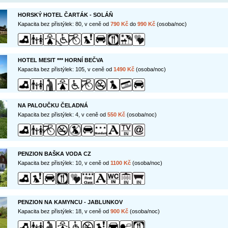
HORSKÝ HOTEL ČARTÁK - SOLÁŇ
Kapacita bez přistýlek: 80, v ceně od
790 Kč
do
990 Kč
(osoba/noc)
HOTEL MESIT *** HORNÍ BEČVA
Kapacita bez přistýlek: 105, v ceně od
1490 Kč
(osoba/noc)
NA PALOUČKU ČELADNÁ
Kapacita bez přistýlek: 4, v ceně od
550 Kč
(osoba/noc)
PENZION BAŠKA VODA CZ
Kapacita bez přistýlek: 10, v ceně od
1100 Kč
(osoba/noc)
PENZION NA KAMYNCU - JABLUNKOV
Kapacita bez přistýlek: 18, v ceně od
900 Kč
(osoba/noc)