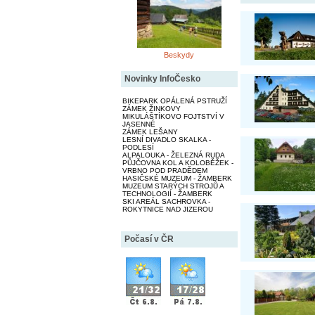
Beskydy
Novinky InfoČesko
BIKEPARK OPÁLENÁ PSTRUŽÍ
ZÁMEK ŽINKOVY
MIKULÁŠTÍKOVO FOJTSTVÍ V
JASENNÉ
ZÁMEK LEŠANY
LESNÍ DIVADLO SKALKA -
PODLESÍ
ALPALOUKA - ŽELEZNÁ RUDA
PŮJČOVNA KOL A KOLOBĚŽEK -
VRBNO POD PRADĚDEM
HASIČSKÉ MUZEUM - ŽAMBERK
MUZEUM STARÝCH STROJŮ A
TECHNOLOGIÍ - ŽAMBERK
SKI AREÁL SACHROVKA -
ROKYTNICE NAD JIZEROU
Počasí v ČR