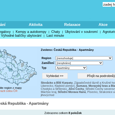
ání
Aktivita
Relaxace
Akce
ngalovy
Kempy a autokempy
Chaty
Ubytování v soukromí
Agroturi
|
|
|
|
Výhodné balíčky ubytování
Last minute
|
Zvoleno: Česká Republika - Apartmány
Region
Zaměření
Typ
Slovácko a Bílé Karpaty
,
Západočeské lázně a Krušné ho
Liberecko
,
Kladské pomezí
,
Šumava
,
Moravský kras a Bl
olte region z mapy
Chodsko a Stříbrsko
,
Jižní Čechy
,
Střední Čechy severov
razit celou ČR
Máchův kraj
,
Střední Morava Haná
,
Písecko, Strakonice 
jihovýchod
eská Republika - Apartmány
Zobrazeno celkem
8 položek