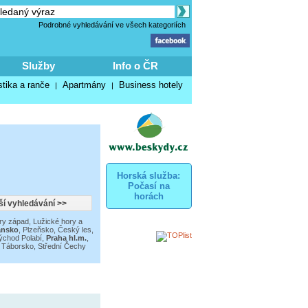
Podrobné vyhledávání ve všech kategoriích
Služby
Info o ČR
stika a ranče
Apartmány
Business hotely
|
|
Horská služba:
Počasí na
horách
ry západ
,
Lužické hory a
ansko
,
Plzeňsko
,
Český les,
ýchod Polabí
,
Praha hl.m.
,
a Táborsko
,
Střední Čechy