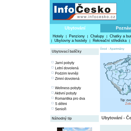
Ubytování
Poznáv
Hotely
Penziony
Chalupy
Chatky a bu
|
|
|
Ubytovny a hostely
Rekreační střediska
|
|
|
Úvod
-
Apartmány
Ubytovací balíčky
Jarní pobyty
Letní dovolená
Podzim levněji
Zimní dovolená
Wellness pobyty
Aktivní pobyty
Romantika pro dva
Tip: zv
S dětmi
Zob
Senioři
Ubytování - Č
Náhodný tip