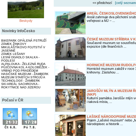
<< předchozí
[celý seznam
AREÁL ČESKOSLOVENSKÉHO
Areál zahrnuje dva pěchotní srub
Beskydy
veřejnost a MJ – ...
Novinky InfoČesko
ČESKÉ MUZEUM STŘÍBRA V 
BIKEPARK OPÁLENÁ PSTRUŽÍ
Současné muzeum se soustřeďuje
ZÁMEK ŽINKOVY
expozice (dle finančních ...
MIKULÁŠTÍKOVO FOJTSTVÍ V
JASENNÉ
ZÁMEK LEŠANY
LESNÍ DIVADLO SKALKA -
PODLESÍ
ALPALOUKA - ŽELEZNÁ RUDA
HORNICKÉ MUZEUM RUDOLF
PŮJČOVNA KOL A KOLOBĚŽEK -
Hornické muzeum založil v roce 1
VRBNO POD PRADĚDEM
knihovny. Zásluhou ...
HASIČSKÉ MUZEUM - ŽAMBERK
MUZEUM STARÝCH STROJŮ A
TECHNOLOGIÍ - ŽAMBERK
SKI AREÁL SACHROVKA -
ROKYTNICE NAD JIZEROU
JAROŠŮV MLÝN A MUZEUM Ř
(NKP)
Kulturní památka Jarošův mlýn v
Počasí v ČR
i taková místa, ...
LAŠSKÉ NÁRODOPISNÉ MUZE
Pojem „Lašské muzeum“ nebo „
národopisec a historik ...