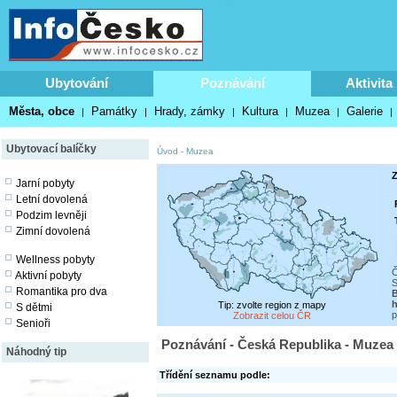
Ubytování
Poznávání
Aktivita
Města, obce
Památky
Hrady, zámky
Kultura
Muzea
Galerie
|
|
|
|
|
|
Ubytovací balíčky
Úvod
-
Muzea
Z
Jarní pobyty
Letní dovolená
Podzim levněji
Zimní dovolená
Wellness pobyty
Č
Aktivní pobyty
S
Romantika pro dva
h
Tip: zvolte region z mapy
S dětmi
p
Zobrazit celou ČR
Senioři
Poznávání - Česká Republika - Muzea
Náhodný tip
Třídění seznamu podle: