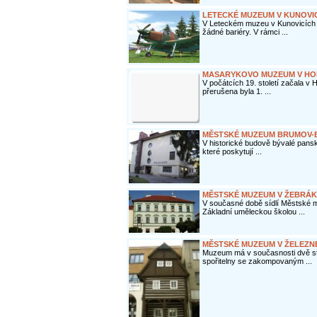
LETECKÉ MUZEUM V KUNOVI
V Leteckém muzeu v Kunovicích 
žádné bariéry. V rámci ...
MASARYKOVO MUZEUM V HO
V počátcích 19. století začala v
přerušena byla 1. ...
MĚSTSKÉ MUZEUM BRUMOV-
V historické budově bývalé panské
které poskytují ...
MĚSTSKÉ MUZEUM V ŽEBRÁ
V současné době sídlí Městské 
Základní uměleckou školou ...
MĚSTSKÉ MUZEUM V ŽELEZN
Muzeum má v současnosti dvě stá
spořitelny se zakompovaným ...