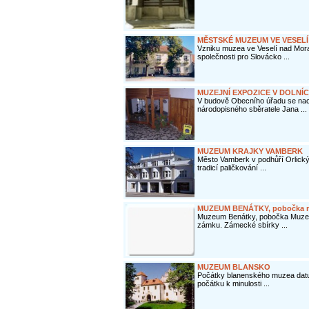
MĚSTSKÉ MUZEUM VE VESEL
Vzniku muzea ve Veselí nad Mora
společnosti pro Slovácko ...
MUZEJNÍ EXPOZICE V DOLNÍ
V budově Obecního úřadu se nac
národopisného sběratele Jana ...
MUZEUM KRAJKY VAMBERK
Město Vamberk v podhůří Orlick
tradicí paličkování ...
MUZEUM BENÁTKY, pobočka m
Muzeum Benátky, pobočka Muzea 
zámku. Zámecké sbírky ...
MUZEUM BLANSKO
Počátky blanenského muzea datuje
počátku k minulosti ...