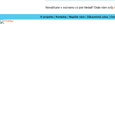
Nenašli jste v seznamu co jste hledali? Dejte nám svůj
t
O projektu
|
Kontakty
|
Napište nám
|
Zákaznická zóna
|
Cen