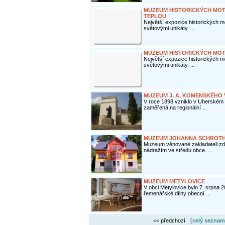
MUZEUM HISTORICKÝCH MOT
TEPLOU
Největší expozice historických 
světovými unikáty. ...
MUZEUM HISTORICKÝCH MOT
Největší expozice historických 
světovými unikáty. ...
MUZEUM J. A. KOMENSKÉHO
V roce 1898 vzniklo v Uherském B
zaměřená na regionální ...
MUZEUM JOHANNA SCHROTHA
Muzeum věnované zakladateli zde
nádražím ve středu obce. ...
MUZEUM METYLOVICE
V obci Metylovice bylo 7. srpna 
řemenářské dílny obecní ...
<< předchozí
[celý seznam