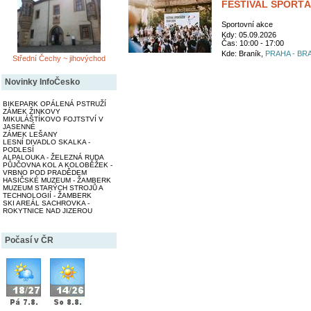
FESTIVAL SPORŤÁ
Sportovní akce
Kdy: 05.09.2026
Čas: 10:00 - 17:00
Kde: Braník,
PRAHA - BR
Střední Čechy ~ jihovýchod
Novinky InfoČesko
BIKEPARK OPÁLENÁ PSTRUŽÍ
ZÁMEK ŽINKOVY
MIKULÁŠTÍKOVO FOJTSTVÍ V
JASENNÉ
ZÁMEK LEŠANY
LESNÍ DIVADLO SKALKA -
PODLESÍ
ALPALOUKA - ŽELEZNÁ RUDA
PŮJČOVNA KOL A KOLOBĚŽEK -
VRBNO POD PRADĚDEM
HASIČSKÉ MUZEUM - ŽAMBERK
MUZEUM STARÝCH STROJŮ A
TECHNOLOGIÍ - ŽAMBERK
SKI AREÁL SACHROVKA -
ROKYTNICE NAD JIZEROU
Počasí v ČR