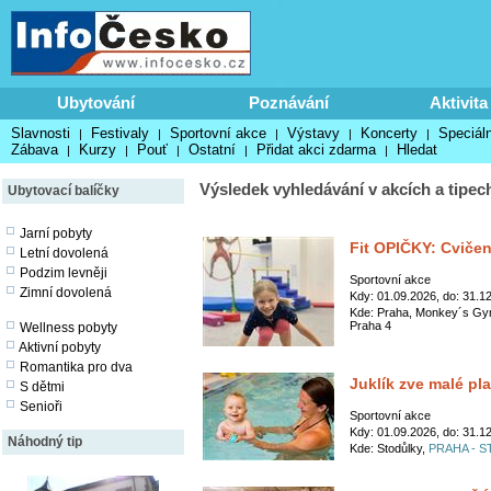
Ubytování
Poznávání
Aktivita
Slavnosti
Festivaly
Sportovní akce
Výstavy
Koncerty
Speciáln
|
|
|
|
|
Zábava
Kurzy
Pouť
Ostatní
Přidat akci zdarma
Hledat
|
|
|
|
|
Výsledek vyhledávání v akcích a tipec
Ubytovací balíčky
Jarní pobyty
Fit OPIČKY: Cvičen
Letní dovolená
Podzim levněji
Sportovní akce
Zimní dovolená
Kdy: 01.09.2026, do: 31.1
Kde: Praha, Monkey´s Gym
Praha 4
Wellness pobyty
Aktivní pobyty
Romantika pro dva
Juklík zve malé p
S dětmi
Senioři
Sportovní akce
Kdy: 01.09.2026, do: 31.1
Náhodný tip
Kde: Stodůlky,
PRAHA - 