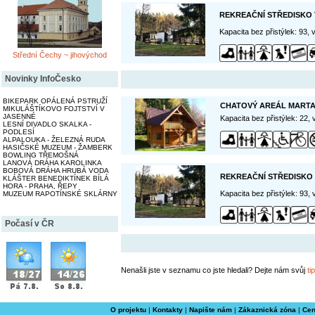
REKREAČNÍ STŘEDISKO
Kapacita bez přistýlek: 93,
Střední Čechy ~ jihovýchod
Novinky InfoČesko
BIKEPARK OPÁLENÁ PSTRUŽÍ
CHATOVÝ AREÁL MARTA
MIKULÁŠTÍKOVO FOJTSTVÍ V
JASENNÉ
Kapacita bez přistýlek: 22,
LESNÍ DIVADLO SKALKA -
PODLESÍ
ALPALOUKA - ŽELEZNÁ RUDA
HASIČSKÉ MUZEUM - ŽAMBERK
BOWLING TŘEMOŠNÁ
LANOVÁ DRÁHA KAROLINKA
BOBOVÁ DRÁHA HRUBÁ VODA
REKREAČNÍ STŘEDISKO
KLÁŠTER BENEDIKTÍNEK BÍLÁ
HORA - PRAHA, ŘEPY
Kapacita bez přistýlek: 93,
MUZEUM RAPOTÍNSKÉ SKLÁRNY
Počasí v ČR
Nenašli jste v seznamu co jste hledali? Dejte nám svůj
tip
O projektu
|
Kontakty
|
Napište nám
|
Zákaznická zóna
|
Cen