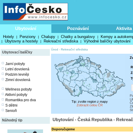
Ubytování
Poznávání
Aktivita
Hotely
Penziony
Chalupy
Chatky a bungalovy
Kempy a autokem
|
|
|
|
Ubytovny a hostely
Rekreační střediska
Výhodné balíčky ubytování
|
|
|
Úvod
-
Rekreační střediska
Ubytovací balíčky
Zv
Jarní pobyty
R
Letní dovolená
Z
Podzim levněji
T
Zimní dovolená
Wellness pobyty
Aktivní pobyty
Pa
Li
Romantika pro dva
Tip: zvolte region z mapy
Č
S dětmi
Zobrazit celou ČR
Zl
St
Senioři
Ubytování - Česká Republika - Rekreač
Náhodný tip
Doporučujeme