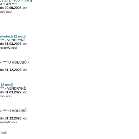
byty [2 nebo 4 noci]
OLÁŇ ****
do
20.09.2026
,
od
u/2 noci
skydech [2 noci]
*** - VENDRYNĚ
do
31.03.2027
,
od
osoby/2 noci
**** U HOLUBŮ -
do
31.12.2026
,
od
 [2 noci]
*** - VENDRYNĚ
do
31.03.2027
,
od
u/2 noci
**** U HOLUBŮ -
do
31.12.2026
,
od
osoby/2 noci
líček