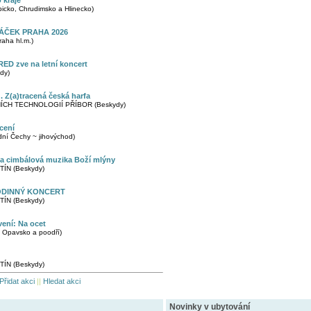
 kraje
cko, Chrudimsko a Hlinecko)
ÁČEK PRAHA 2026
aha hl.m.)
ED zve na letní koncert
dy)
Z(a)tracená česká harfa
CH TECHNOLOGIÍ PŘÍBOR (Beskydy)
cení
í Čechy ~ jihovýchod)
 a cimbálová muzika Boží mlýny
ÍN (Beskydy)
ODINNÝ KONCERT
ÍN (Beskydy)
vení: Na ocet
 Opavsko a poodří)
ÍN (Beskydy)
Přidat akci
||
Hledat akci
Novinky v ubytování