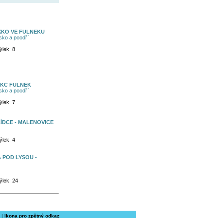
XKO VE FULNEKU
ko a poodří
ýlek: 8
MKC FULNEK
ko a poodří
ýlek: 7
ÍDCE - MALENOVICE
ýlek: 4
 POD LYSOU -
ýlek: 24
|
Ikona pro zpětný odkaz