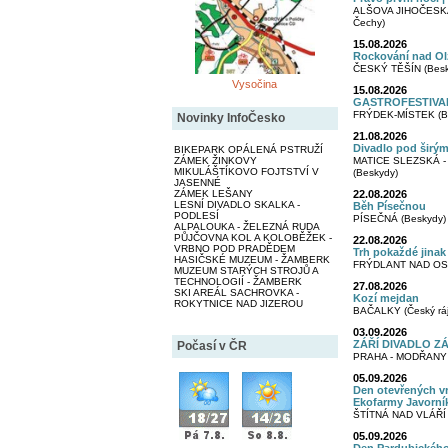
ALŠOVA JIHOČESKÁ
Čechy)
15.08.2026
Rockování nad O
ČESKÝ TĚŠÍN (Besk
Vysočina
15.08.2026
GASTROFESTIVA
FRÝDEK-MÍSTEK (B
Novinky InfoČesko
21.08.2026
Divadlo pod širý
BIKEPARK OPÁLENÁ PSTRUŽÍ
ZÁMEK ŽINKOVY
MATICE SLEZSKÁ 
MIKULÁŠTÍKOVO FOJTSTVÍ V
(Beskydy)
JASENNÉ
ZÁMEK LEŠANY
22.08.2026
LESNÍ DIVADLO SKALKA -
Běh Písečnou
PODLESÍ
PÍSEČNÁ (Beskydy)
ALPALOUKA - ŽELEZNÁ RUDA
PŮJČOVNA KOL A KOLOBĚŽEK -
22.08.2026
VRBNO POD PRADĚDEM
Trh pokaždé jinak
HASIČSKÉ MUZEUM - ŽAMBERK
FRÝDLANT NAD OST
MUZEUM STARÝCH STROJŮ A
TECHNOLOGIÍ - ŽAMBERK
27.08.2026
SKI AREÁL SACHROVKA -
Kozí mejdan
ROKYTNICE NAD JIZEROU
BAČALKY (Český ráj
03.09.2026
ZÁŘÍ DIVADLO ZÁŘÍ
Počasí v ČR
PRAHA - MODŘANY (
05.09.2026
Den otevřených vra
Ekofarmy Javorní
ŠTÍTNÁ NAD VLÁŘÍ -
05.09.2026