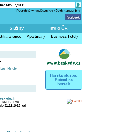
Podrobné vyhledávání ve všech kategoriích
Služby
Info o ČR
stika a ranče
Apartmány
Business hotely
|
|
.
 Last Minute
Horská služba:
Počasí na
horách
Beskydech
HORNÍ BEČVA
do
31.12.2026
,
od