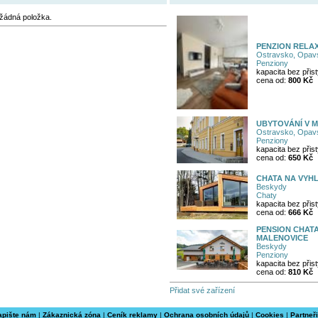
žádná položka.
PENZION RELA
Ostravsko, Opavs
Penziony
kapacita bez přist
cena od:
800 Kč
UBYTOVÁNÍ V 
Ostravsko, Opavs
Penziony
kapacita bez přist
cena od:
650 Kč
CHATA NA VYHL
Beskydy
Chaty
kapacita bez přist
cena od:
666 Kč
PENSION CHATA
MALENOVICE
Beskydy
Penziony
kapacita bez přist
cena od:
810 Kč
Přidat své zařízení
apište nám
|
Zákaznická zóna
|
Ceník reklamy
|
Ochrana osobních údajů
|
Cookies
|
Partneři