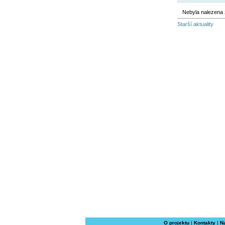
Nebyla nalezena 
Starší aktuality
O projektu
|
Kontakty
|
N