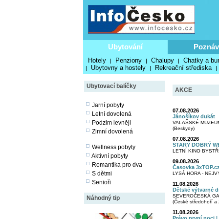
Ubytování
Poznáv
Hotely
Penziony
Chalupy
Chatky a bu
|
|
|
Ubytovny a hostely
Rekreační střediska
|
|
|
Ubytovací balíčky
AKCE
Jarní pobyty
07.08.2026
Letní dovolená
Jánošíkov dukát
Podzim levněji
VALAŠSKÉ MUZEU
(Beskydy)
Zimní dovolená
07.08.2026
STARÝ DOBRÝ WE
Wellness pobyty
LETNÍ KINO BYSTŘI
Aktivní pobyty
09.08.2026
Romantika pro dva
Časovka 3xTOP.cz
S dětmi
LYSÁ HORA - NEJV
Senioři
11.08.2026
Dětské výtvarné d
SEVEROČESKÁ GAL
Náhodný tip
(České středohoří a
11.08.2026
Právo první noci 