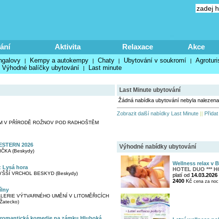
ání
Aktivita
Relaxace
Akce
ngalovy
Kempy a autokempy
Chaty
Ubytování v soukromí
Agroturi
|
|
|
|
Výhodné balíčky ubytování
Last minute
|
Last Minute ubytování
Žádná nabídka ubytování nebyla nalezena
Zobrazit další nabídky Last Minute
||
Přidat
M V PŘÍRODĚ ROŽNOV POD RADHOŠTĚM
STERN 2026
Výhodné nabídky ubytování
ČKA (Beskydy)
Wellness relax v 
 Lysá hora
HOTEL DUO *** 
YŠŠÍ VRCHOL BESKYD (Beskydy)
platí od
14.03.2026
2400
Kč
cena za noc
ílny
ERIE VÝTVARNÉHO UMĚNÍ V LITOMĚŘICÍCH
 Žatecko)
| romantická komedie na zámku Hluboká