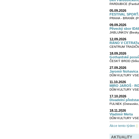
Den Pardubického
PARDUBICE (Pardubi
05.09.2026
FESTIVAL SPORŤ
PRAHA - BRANÍK (Pr
09.09.2026
Pěvecký sbor IDAR
JABLUNKOV (Besky
12.09.2026
RÁNO V CETRATu. 
CENTRUM TRADIČNÍ
18.09.2026
Gothardské posví
ČESKÝ BROD (Středn
27.09.2026
Jaromír Nohavica
DŮM KULTURY VSET
11.10.2026
MIRO JAROŠ - R
DŮM KULTURY VSET
17.10.2026
Divadelní předsta
FULNEK (Ostravsko,
18.11.2026
Vladimír Merta
DŮM KULTURY VSET
Akce tento týden
||
AKTUALITY