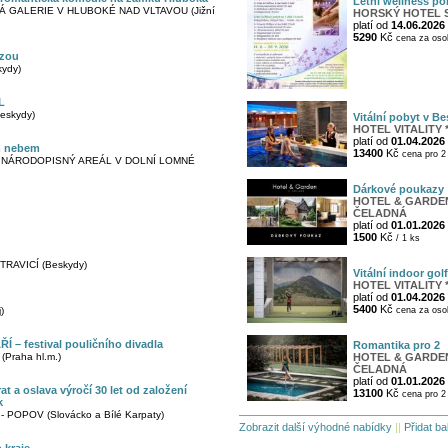
Letní wellness po
 GALERIE V HLUBOKÉ NAD VLTAVOU (Jižní
HORSKÝ HOTEL S
platí od
14.06.2026
5290
Kč
cena za osob
lzou
ydy)
L
eskydy)
Vitální pobyt v Be
HOTEL VITALITY *
platí od
01.04.2026
m nebem
13400
Kč
cena pro 2 
- NÁRODOPISNÝ AREÁL V DOLNÍ LOMNÉ
Dárkové poukazy
HOTEL & GARDEN 
ČELADNÁ
platí od
01.01.2026
1500
Kč
/ 1 ks
RAVICÍ (Beskydy)
Vitální indoor golf
HOTEL VITALITY *
platí od
01.04.2026
5400
Kč
)
cena za osob
 – festival pouličního divadla
Romantika pro 2
Praha hl.m.)
HOTEL & GARDEN 
ČELADNÁ
platí od
01.01.2026
t a oslava výročí 30 let od založení
13100
Kč
cena pro 2 
k
 POPOV (Slovácko a Bílé Karpaty)
Zobrazit další výhodné nabídky
||
Přidat ba