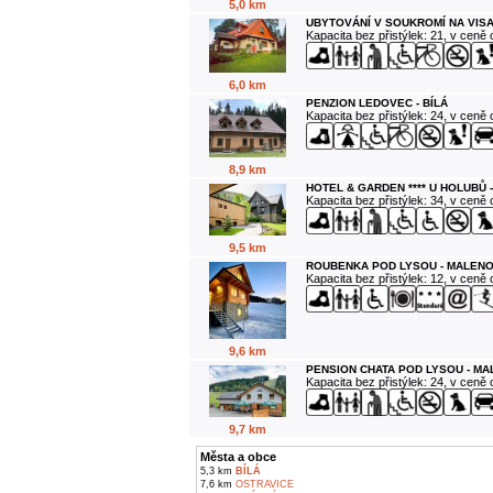
5,0 km
UBYTOVÁNÍ V SOUKROMÍ NA VIS
Kapacita bez přistýlek: 21, v ceně
6,0 km
PENZION LEDOVEC - BÍLÁ
Kapacita bez přistýlek: 24, v ceně
8,9 km
HOTEL & GARDEN **** U HOLUBŮ 
Kapacita bez přistýlek: 34, v ceně
9,5 km
ROUBENKA POD LYSOU - MALENO
Kapacita bez přistýlek: 12, v ceně
9,6 km
PENSION CHATA POD LYSOU - M
Kapacita bez přistýlek: 24, v ceně
9,7 km
Města a obce
5,3 km
BÍLÁ
7,6 km
OSTRAVICE