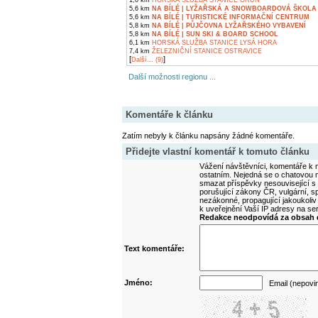
1,0 km
HORSKÁ SLUŽBA STANICE GRUŇ
5,6 km
NA BÍLÉ | LYŽAŘSKÁ A SNOWBOARDOVÁ ŠKOLA
5,6 km
NA BÍLÉ | TURISTICKÉ INFORMAČNÍ CENTRUM
5,8 km
NA BÍLÉ | PŮJČOVNA LYŽAŘSKÉHO VYBAVENÍ
5,8 km
NA BÍLÉ | SUN SKI & BOARD SCHOOL
6,1 km
HORSKÁ SLUŽBA STANICE LYSÁ HORA
7,4 km
ŽELEZNIČNÍ STANICE OSTRAVICE
[
]
Další... (9)
Další možnosti regionu ...
Komentáře k článku
Zatím nebyly k článku napsány žádné komentáře.
Přidejte vlastní komentář k tomuto článku
Vážení návštěvníci, komentáře k m
ostatním. Nejedná se o chatovou m
smazat příspěvky nesouvisející s
porušující zákony ČR, vulgární, sp
nezákonné, propagující jakoukoliv
k uveřejnění Vaší IP adresy na s
Redakce neodpovídá za obsah d
Text komentáře:
Jméno:
Email (nepovi