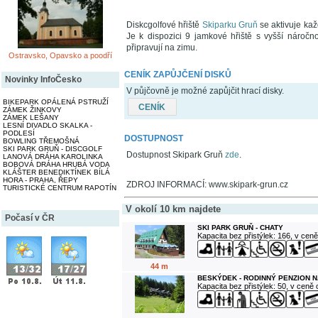
Diskcgolfové hřiště
Skiparku Gruň
se aktivuje kaž
Je k dispozici 9 jamkové hřiště s vyšší náročn
připravují na zimu.
Ostravsko, Opavsko a poodří
CENÍK ZAPŮJČENÍ DISKŮ
Novinky InfoČesko
V půjčovně je možné zapůjčit hrací disky.
BIKEPARK OPÁLENÁ PSTRUŽÍ
CENÍK
ZÁMEK ŽINKOVY
ZÁMEK LEŠANY
LESNÍ DIVADLO SKALKA -
PODLESÍ
DOSTUPNOST
BOWLING TŘEMOŠNÁ
SKI PARK GRUŇ - DISCGOLF
Dostupnost Skipark Gruň
zde
.
LANOVÁ DRÁHA KAROLINKA
BOBOVÁ DRÁHA HRUBÁ VODA
KLÁŠTER BENEDIKTÍNEK BÍLÁ
HORA - PRAHA, ŘEPY
ZDROJ INFORMACÍ: www.skipark-grun.cz
TURISTICKÉ CENTRUM RAPOTÍN
V okolí 10 km najdete
Počasí v ČR
SKI PARK GRUŇ - CHATY
Kapacita bez přistýlek: 166, v cen
44 m
BESKÝDEK - RODINNÝ PENZION N
Kapacita bez přistýlek: 50, v ceně