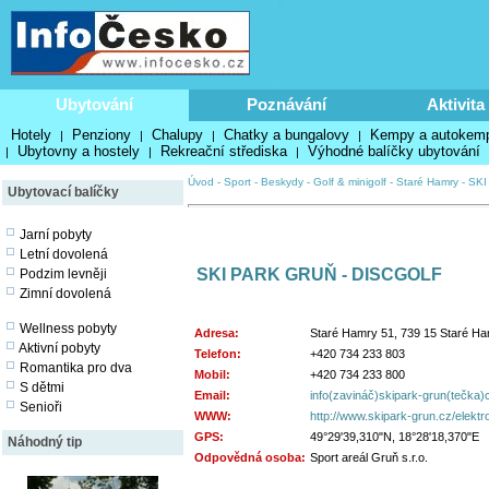
Ubytování
Poznávání
Aktivita
Hotely
Penziony
Chalupy
Chatky a bungalovy
Kempy a autokem
|
|
|
|
Ubytovny a hostely
Rekreační střediska
Výhodné balíčky ubytování
|
|
|
Úvod
-
Sport
-
Beskydy
-
Golf & minigolf
-
Staré Hamry
-
SKI
Ubytovací balíčky
Jarní pobyty
Letní dovolená
SKI PARK GRUŇ - DISCGOLF
Podzim levněji
Zimní dovolená
Wellness pobyty
Adresa:
Staré Hamry 51, 739 15 Staré H
Aktivní pobyty
Telefon:
+420 734 233 803
Romantika pro dva
Mobil:
+420 734 233 800
S dětmi
Email:
info(zavináč)skipark-grun(tečka)
Senioři
WWW:
http://www.skipark-grun.cz/elektr
GPS:
49°29'39,310"N, 18°28'18,370"E
Náhodný tip
Odpovědná osoba:
Sport areál Gruň s.r.o.