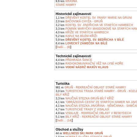
9,6 km
KRÁSNÁ
STARÉ HAMRY
Historické zajímavosti
1,1 km
DŘEVĚNÝ KOSTEL SV. PANNY MARIE NA GRUNI
2,0 km
BAČOVSKÁ CHYŽA - GRUŇ
3,2 km
KOSTEL SV. JINDŘICHA VE STARÝCH HAMRECH
3,3 km
POMNÍK MARYČKY MAGDONOVÉ NA STARÝCH HA
4,0 km
KŘÍŽE VE STARÝCH HAMRECH
5,2 km
KAPLE NA BÍLÉM KŘÍŽI
5,9 km
DŘEVĚNÝ KOSTEL SV. BEDŘICHA V BÍLÉ
6,4 km
LOVECKÝ ZÁMEČEK NA BÍLÉ
[
]
Další... (9)
Technické zajímavosti
4,4 km
PŘEHRADA ŠANCE
6,0 km
RADIOKOMUNIKAČNÍ VĚŽ NA LYSÉ HOŘE
9,9 km
VODNÍ NÁDRŽ MAXŮV KLAUS
Turistika
961 m
GRUŇ - REKREAČNÍ OBLAST STARÉ HAMRY
3,0 km
TURISTICKÁ TRASA STARÉ HAMRY - GRUŇ - KOZLE
BÍLÝ KŘÍŽ
3,3 km
NAUČNÁ STEZKA GRUŇ-BÍLÝ KŘÍŽ
4,1 km
"OBRÁZKOVÁ CESTA" ZE STARÝCH HAMER NA JAV
4,1 km
NAUČNÁ STEZKA JAVOŘINA - NĚMČANKA - SAMČA
4,7 km
TURISTICKÉ TRASY Z VISALAJÍ
4,9 km
VISALAJE - REKREAČNÍ OBLAST V BESKYDECH
5,1 km
BÍLÝ KŘÍŽ - REKREAČNÍ OBLAST STARÉ HAMRY
[
]
Další... (14)
Obchod a služby
44 m
WELLNESS SKI PARK GRUŇ