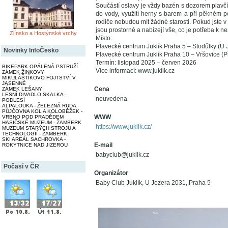
Součástí oslavy je vždy bazén s dozorem plavč
do vody, využití herny s barem a při pěkném poč
rodiče nebudou mít žádné starosti. Pokud jste v
jsou prostorné a nabízejí vše, co je potřeba k 
Zlínsko a Hostýnské vrchy
Místo:
Plavecké centrum Juklík Praha 5 – Stodůlky (U
Novinky InfoČesko
Plavecké centrum Juklík Praha 10 – Vršovice (P
Termín: listopad 2025 – červen 2026
BIKEPARK OPÁLENÁ PSTRUŽÍ
Více informací: www.juklik.cz
ZÁMEK ŽINKOVY
MIKULÁŠTÍKOVO FOJTSTVÍ V
JASENNÉ
Cena
ZÁMEK LEŠANY
LESNÍ DIVADLO SKALKA -
neuvedena
PODLESÍ
ALPALOUKA - ŽELEZNÁ RUDA
PŮJČOVNA KOL A KOLOBĚŽEK -
WWW
VRBNO POD PRADĚDEM
HASIČSKÉ MUZEUM - ŽAMBERK
https://www.juklik.cz/
MUZEUM STARÝCH STROJŮ A
TECHNOLOGIÍ - ŽAMBERK
SKI AREÁL SACHROVKA -
E-mail
ROKYTNICE NAD JIZEROU
babyclub@juklik.cz
Počasí v ČR
Organizátor
Baby Club Juklík, U Jezera 2031, Praha 5