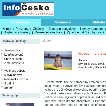
Ubytování
Poznávání
Aktivita
Hotely
Penziony
Chalupy
Chatky a bungalovy
Kempy a autokem
|
|
|
|
Ubytovny a hostely
Rekreační střediska
Výhodné balíčky ubytování
|
|
|
Akce
Ubytovací balíčky
Jarní pobyty
Narozeniny v ba
Letní dovolená
Podzim levněji
Slavnost
Zimní dovolená
Kdy: 01.11.2025, do: 30
Kde: Stodůlky, Plavecké
Wellness pobyty
Aktivní pobyty
Romantika pro dva
Hledáte místo, kde se narozeniny promění v d
S dětmi
teplou vodou, barevné hračky, plavecké pomůcky
Senioři
volbou pro děti všech věkových kategorií – v Jukl
Vybrat si můžete mezi dvěma pobočkami – v Pra
Náhodný tip
rodiče se nemusejí trápit přípravami ani uklízen
dáte kávu nebo drobné občerstvení. Skleněná
pohodlí sedačky, nebo se mohou k nim přidat a 