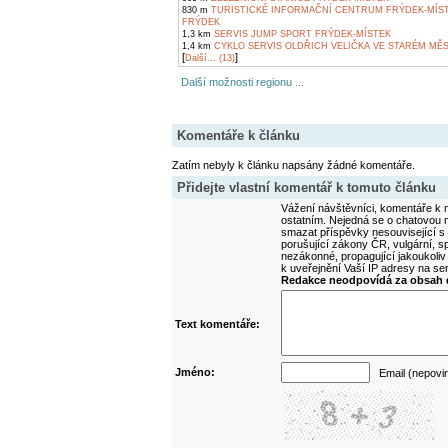
830 m
TURISTICKÉ INFORMAČNÍ CENTRUM FRÝDEK-MÍS
FRÝDEK
1,3 km
SERVIS JUMP SPORT FRÝDEK-MÍSTEK
1,4 km
CYKLO SERVIS OLDŘICH VELIČKA VE STARÉM MĚ
[
]
Další... (13)
Další možnosti regionu ...
Komentáře k článku
Zatím nebyly k článku napsány žádné komentáře.
Přidejte vlastní komentář k tomuto článku
Vážení návštěvníci, komentáře k m
ostatním. Nejedná se o chatovou m
smazat příspěvky nesouvisející s
porušující zákony ČR, vulgární, sp
nezákonné, propagující jakoukoliv
k uveřejnění Vaší IP adresy na s
Redakce neodpovídá za obsah d
Text komentáře:
Jméno:
Email (nepovi