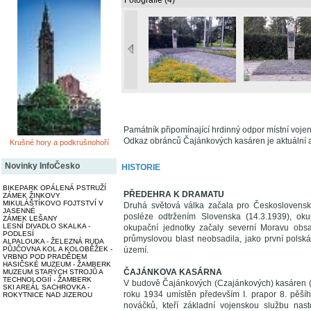
Fotografie (4)
Památník připomínající hrdinný odpor místní voj
Odkaz obránců Čajánkových kasáren je aktuální a 
Krušné hory a podkrušnohoří
Novinky InfoČesko
HISTORIE
BIKEPARK OPÁLENÁ PSTRUŽÍ
PŘEDEHRA K DRAMATU
ZÁMEK ŽINKOVY
MIKULÁŠTÍKOVO FOJTSTVÍ V
Druhá světová válka začala pro Českoslovens
JASENNÉ
posléze odtržením Slovenska (14.3.1939), ok
ZÁMEK LEŠANY
LESNÍ DIVADLO SKALKA -
okupační jednotky začaly severní Moravu obsaz
PODLESÍ
průmyslovou blast neobsadila, jako první pols
ALPALOUKA - ŽELEZNÁ RUDA
území.
PŮJČOVNA KOL A KOLOBĚŽEK -
VRBNO POD PRADĚDEM
HASIČSKÉ MUZEUM - ŽAMBERK
ČAJÁNKOVA KASÁRNA
MUZEUM STARÝCH STROJŮ A
TECHNOLOGIÍ - ŽAMBERK
V budově Čajánkových (Czajánkových) kasáren (poj
SKI AREÁL SACHROVKA -
roku 1934 umístěn především I. prapor 8. pěš
ROKYTNICE NAD JIZEROU
nováčků, kteří základní vojenskou službu nast