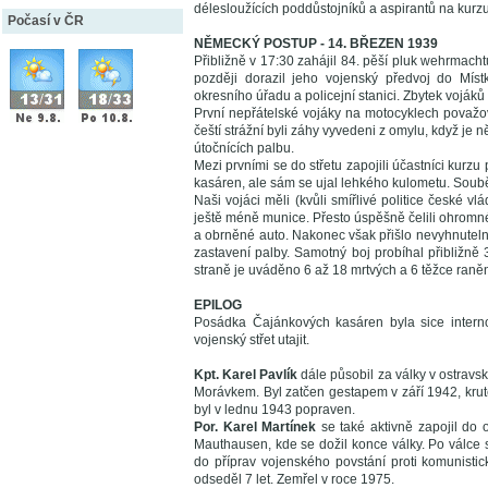
délesloužících poddůstojníků a aspirantů na kurz
Počasí v ČR
NĚMECKÝ POSTUP - 14. BŘEZEN 1939
Přibližně v 17:30 zahájil 84. pěší pluk wehrma
později dorazil jeho vojenský předvoj do Mís
okresního úřadu a policejní stanici. Zbytek vojáků
První nepřátelské vojáky na motocyklech považo
čeští strážní byli záhy vyvedeni z omylu, když je n
útočnících palbu.
Mezi prvními se do střetu zapojili účastníci kurz
kasáren, ale sám se ujal lehkého kulometu. Souběž
Naši vojáci měli (kvůli smířlivé politice české
ještě méně munice. Přesto úspěšně čelili ohromn
a obrněné auto. Nakonec však přišlo nevyhnutelné
zastavení palby. Samotný boj probíhal přibližn
straně je uváděno 6 až 18 mrtvých a 6 těžce raně
EPILOG
Posádka Čajánkových kasáren byla sice internov
vojenský střet utajit.
Kpt. Karel Pavlík
dále působil za války v ostravs
Morávkem. Byl zatčen gestapem v září 1942, kru
byl v lednu 1943 popraven.
Por. Karel Martínek
se také aktivně zapojil do 
Mauthausen, kde se dožil konce války. Po válce s
do příprav vojenského povstání proti komunistick
odseděl 7 let. Zemřel v roce 1975.