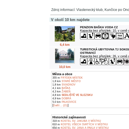
Zdroj informací: Vlastenecký klub, Kunčice po On
V okolí 10 km najdete
PENZION BAŠKA VODA CZ
Kapacita bez přistýlek: 10, v ceně
6,4 km
TURISTICKÁ UBYTOVNA TJ SOKO
OSTRAVICÍ
Kapacita bez přistýlek: 26, v ceně
10,0 km
Města a obce
355 m
FRÝDEK-MÍSTEK
1,8 km
STARÉ MĚSTO
1,8 km
SVIADNOV
4,1 km
BAŠKA
4,3 km
ŽABEŇ
4,8 km
SEDLIŠTĚ VE SLEZSKU
4,9 km
DOBRÁ
5,0 km
PALKOVICE
[
]
Další... (21)
Historické zajímavosti
319 m
KOSTEL SV. JAKUBA V MÍSTKU
610 m
KOSTEL VŠECH SVATÝCH V MÍSTKU
654 m
KOSTEL SV. JANA A PAVLA V MÍSTKU