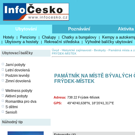
Ubytování
Poznávání
Aktivita
Hotely
Penziony
Chalupy
Chatky a bungalovy
Kempy a autokem
|
|
|
|
Ubytovny a hostely
Rekreační střediska
Výhodné balíčky ubytování
|
|
|
Úvod
-
Historické zajímavosti
-
Beskydy
-
Památná místa a z
Ubytovací balíčky
FRÝDEK-MÍSTEK
Jarní pobyty
Letní dovolená
PAMÁTNÍK NA MÍSTĚ BÝVALÝCH
Podzim levněji
FRÝDEK-MÍSTEK
Zimní dovolená
Wellness pobyty
Aktivní pobyty
Adresa:
738 22 Frýdek-Místek
Romantika pro dva
GPS:
49°40'40,638"N, 18°20'41,317"E
S dětmi
Senioři
Náhodný tip