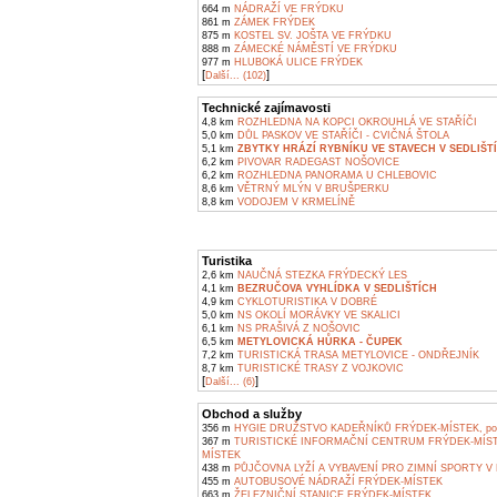
664 m
NÁDRAŽÍ VE FRÝDKU
861 m
ZÁMEK FRÝDEK
875 m
KOSTEL SV. JOŠTA VE FRÝDKU
888 m
ZÁMECKÉ NÁMĚSTÍ VE FRÝDKU
977 m
HLUBOKÁ ULICE FRÝDEK
[
]
Další... (102)
Technické zajímavosti
4,8 km
ROZHLEDNA NA KOPCI OKROUHLÁ VE STAŘÍČI
5,0 km
DŮL PASKOV VE STAŘÍČI - CVIČNÁ ŠTOLA
5,1 km
ZBYTKY HRÁZÍ RYBNÍKU VE STAVECH V SEDLIŠT
6,2 km
PIVOVAR RADEGAST NOŠOVICE
6,2 km
ROZHLEDNA PANORAMA U CHLEBOVIC
8,6 km
VĚTRNÝ MLÝN V BRUŠPERKU
8,8 km
VODOJEM V KRMELÍNĚ
Turistika
2,6 km
NAUČNÁ STEZKA FRÝDECKÝ LES
4,1 km
BEZRUČOVA VYHLÍDKA V SEDLIŠTÍCH
4,9 km
CYKLOTURISTIKA V DOBRÉ
5,0 km
NS OKOLÍ MORÁVKY VE SKALICI
6,1 km
NS PRAŠIVÁ Z NOŠOVIC
6,5 km
METYLOVICKÁ HŮRKA - ČUPEK
7,2 km
TURISTICKÁ TRASA METYLOVICE - ONDŘEJNÍK
8,7 km
TURISTICKÉ TRASY Z VOJKOVIC
[
]
Další... (6)
Obchod a služby
356 m
HYGIE DRUŽSTVO KADEŘNÍKŮ FRÝDEK-MÍSTEK, pob
367 m
TURISTICKÉ INFORMAČNÍ CENTRUM FRÝDEK-MÍS
MÍSTEK
438 m
PŮJČOVNA LYŽÍ A VYBAVENÍ PRO ZIMNÍ SPORTY V
455 m
AUTOBUSOVÉ NÁDRAŽÍ FRÝDEK-MÍSTEK
663 m
ŽELEZNIČNÍ STANICE FRÝDEK-MÍSTEK