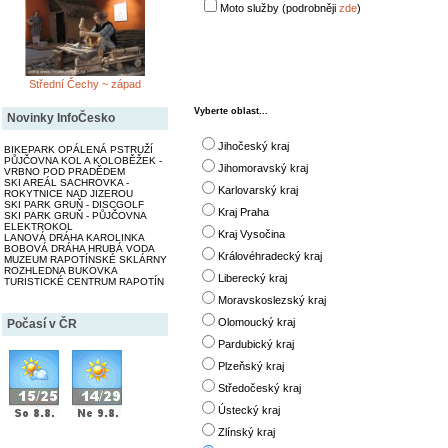
Moto služby (podrobněji
zde
)
Střední Čechy ~ západ
Vyberte oblast...
Novinky InfoČesko
Jihočeský kraj
BIKEPARK OPÁLENÁ PSTRUŽÍ
PŮJČOVNA KOL A KOLOBĚŽEK -
Jihomoravský kraj
VRBNO POD PRADĚDEM
SKI AREÁL SACHROVKA -
Karlovarský kraj
ROKYTNICE NAD JIZEROU
SKI PARK GRUŇ - DISCGOLF
Kraj Praha
SKI PARK GRUŇ - PŮJČOVNA
ELEKTROKOL
Kraj Vysočina
LANOVÁ DRÁHA KAROLINKA
BOBOVÁ DRÁHA HRUBÁ VODA
Královéhradecký kraj
MUZEUM RAPOTÍNSKÉ SKLÁRNY
ROZHLEDNA BUKOVKA
Liberecký kraj
TURISTICKÉ CENTRUM RAPOTÍN
Moravskoslezský kraj
Olomoucký kraj
Počasí v ČR
Pardubický kraj
Plzeňský kraj
Středočeský kraj
Ústecký kraj
Zlínský kraj