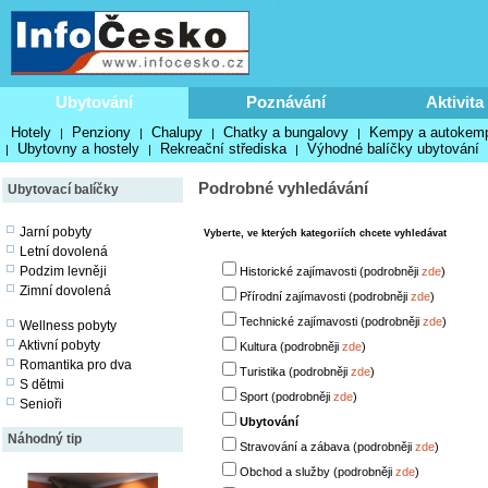
Ubytování
Poznávání
Aktivita
Hotely
Penziony
Chalupy
Chatky a bungalovy
Kempy a autokem
|
|
|
|
Ubytovny a hostely
Rekreační střediska
Výhodné balíčky ubytování
|
|
|
Podrobné vyhledávání
Ubytovací balíčky
Jarní pobyty
Vyberte, ve kterých kategoriích chcete vyhledávat
Letní dovolená
Podzim levněji
Historické zajímavosti (podrobněji
zde
)
Zimní dovolená
Přírodní zajímavosti (podrobněji
zde
)
Technické zajímavosti (podrobněji
zde
)
Wellness pobyty
Aktivní pobyty
Kultura (podrobněji
zde
)
Romantika pro dva
Turistika (podrobněji
zde
)
S dětmi
Sport (podrobněji
zde
)
Senioři
Ubytování
Náhodný tip
Stravování a zábava (podrobněji
zde
)
Obchod a služby (podrobněji
zde
)