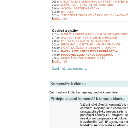
205 m
CYKLOTRASA Z LESKOVÉHO NA TŘEŠTÍK A ZPĚT 2
2,4 km
KULÍŠKOVA STEZKA - VELKÉ KARLOVICE
3,9 km
VYSOKÁ - VSETÍNSKÉ VRCHY
4,3 km
BENEŠKY
5,2 km
TURISTICKÁ TRASA VELKÉ KARLOVICE - JAVORNÍ
[
]
Další... (6)
Obchod a služby
2,7 km
MASÁŽE A PROCEDURY HORAL VELKÉ KARLOVICE
2,7 km
SAUNOVÝ SVĚT HORAL VELKÉ KARLOVICE
2,8 km
WELLNESS HORAL VELKÉ KARLOVICE
5,2 km
INFORMAČNÍ CENTRUM - VELKÉ KARLOVICE
5,5 km
LYŽAŘSKÁ ŠKOLA U SACHOVY STUDÁNKY
6,5 km
BAZÉN A WELLNESS MESIT HORNÍ BEČVA
7,6 km
PŮJČOVNA ELEKTROKOL KAROLINKA
7,9 km
HORSKÁ SLUŽBA STANICE SOLÁŇ
[
]
Další... (3)
Další možnosti regionu ...
Komentáře k článku
Zatím nebyly k článku napsány žádné komentáře.
Přidejte vlastní komentář k tomuto článku
Vážení návštěvníci, komentáře k m
ostatním. Nejedná se o chatovou m
smazat příspěvky nesouvisející s
porušující zákony ČR, vulgární, sp
nezákonné, propagující jakoukoliv
k uveřejnění Vaší IP adresy na s
Redakce neodpovídá za obsah d