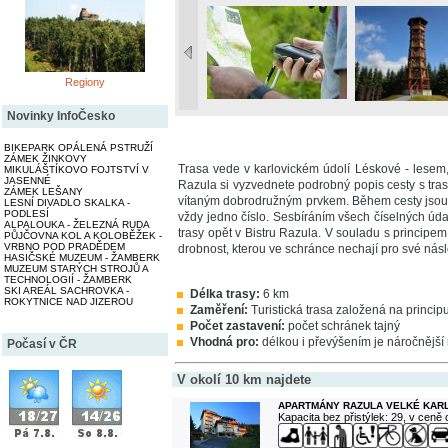
Regiony
Novinky InfoČesko
BIKEPARK OPÁLENÁ PSTRUŽÍ
ZÁMEK ŽINKOVY
Trasa vede v karlovickém údolí Léskové - lesem,
MIKULÁŠTÍKOVO FOJTSTVÍ V
JASENNÉ
Razula si vyzvednete podrobný popis cesty s tra
ZÁMEK LEŠANY
vítaným dobrodružným prvkem. Během cesty jsou n
LESNÍ DIVADLO SKALKA -
PODLESÍ
vždy jedno číslo. Sesbíráním všech číselných úda
ALPALOUKA - ŽELEZNÁ RUDA
trasy opět v Bistru Razula. V souladu s princi
PŮJČOVNA KOL A KOLOBĚŽEK -
VRBNO POD PRADĚDEM
drobnost, kterou ve schránce nechají pro své nás
HASIČSKÉ MUZEUM - ŽAMBERK
MUZEUM STARÝCH STROJŮ A
TECHNOLOGIÍ - ŽAMBERK
SKI AREÁL SACHROVKA -
Délka trasy:
6 km
ROKYTNICE NAD JIZEROU
Zaměření:
Turistická trasa založená na princi
Počet zastavení:
počet schránek tajný
Vhodná pro:
délkou i převýšením je náročnější
Počasí v ČR
V okolí 10 km najdete
APARTMÁNY RAZULA VELKÉ KAR
Kapacita bez přistýlek: 29, v ceně