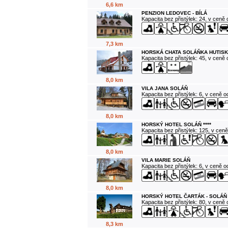
6,6 km
PENZION LEDOVEC - BÍLÁ
Kapacita bez přistýlek: 24, v ceně
7,3 km
HORSKÁ CHATA SOLÁŇKA HUTISK
Kapacita bez přistýlek: 45, v ceně
8,0 km
VILA JANA SOLÁŇ
Kapacita bez přistýlek: 6, v ceně 
8,0 km
HORSKÝ HOTEL SOLÁŇ ****
Kapacita bez přistýlek: 125, v cen
8,0 km
VILA MARIE SOLÁŇ
Kapacita bez přistýlek: 6, v ceně 
8,0 km
HORSKÝ HOTEL ČARTÁK - SOLÁŇ
Kapacita bez přistýlek: 80, v ceně
8,3 km