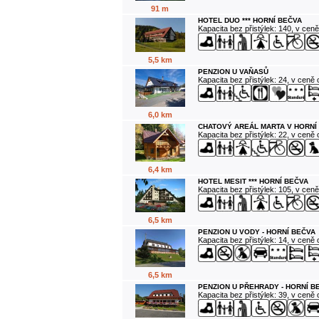
91 m
HOTEL DUO *** HORNÍ BEČVA
Kapacita bez přistýlek: 140, v cen
5,5 km
PENZION U VAŇASŮ
Kapacita bez přistýlek: 24, v ceně
6,0 km
CHATOVÝ AREÁL MARTA V HORNÍ
Kapacita bez přistýlek: 22, v ceně
6,4 km
HOTEL MESIT *** HORNÍ BEČVA
Kapacita bez přistýlek: 105, v cen
6,5 km
PENZION U VODY - HORNÍ BEČVA
Kapacita bez přistýlek: 14, v ceně
6,5 km
PENZION U PŘEHRADY - HORNÍ B
Kapacita bez přistýlek: 39, v ceně