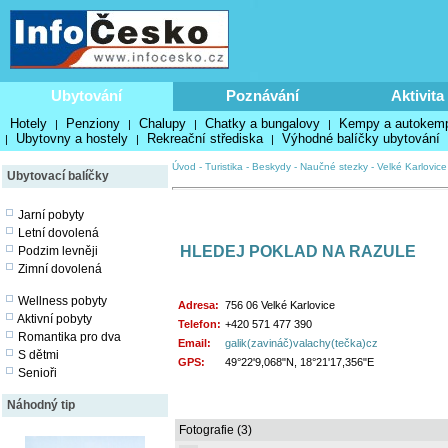
Ubytování
Poznávání
Aktivita
Hotely
Penziony
Chalupy
Chatky a bungalovy
Kempy a autokem
|
|
|
|
Ubytovny a hostely
Rekreační střediska
Výhodné balíčky ubytování
|
|
|
Úvod
-
Turistika
-
Beskydy
-
Naučné stezky
-
Velké Karlovice
Ubytovací balíčky
Jarní pobyty
Letní dovolená
HLEDEJ POKLAD NA RAZULE
Podzim levněji
Zimní dovolená
Wellness pobyty
Adresa:
756 06 Velké Karlovice
Aktivní pobyty
Telefon:
+420 571 477 390
Romantika pro dva
Email:
galik(zavináč)valachy(tečka)cz
S dětmi
GPS:
49°22'9,068"N, 18°21'17,356"E
Senioři
Náhodný tip
Fotografie (3)