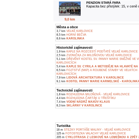
PENZION STARÁ FARA
Kapacita bez přistýlek: 15, v ceně
9,0 km
Města a obce
3,7 km
VELKÉ KARLOVICE
8,5 km
HORNÍ BEČVA
8,6 km
KAROLINKA
Historické zajímavosti
1,9 km
KAPLE NA ROZCESTÍ PODŤATÉ VELKÉ KARLOVICE
2,5 km
ZVONIČKA ZA MILOŇOVOU VELKÉ KARLOVICE
5,1 km
DŘEVĚNÝ KOSTEL SV. PANNY MARIE SNĚŽNÉ VE 
KARLOVICÍCH
5,4 km
KAPLE SV. CYRILA A METODĚJE NA HLAVATÉ NA 
6,5 km
FOJTSTVÍ (NKP) A ROUBENÉ STAVBY VE VELKÝCH
KARLOVICÍCH
7,9 km
LIDOVÁ ARCHITEKTURA V KAROLINCE
9,1 km
KOSTEL PANNY MARIE KARMELSKÉ - KAROLINK
Technické zajímavosti
1,8 km
ROZHLEDNA MILOŇOVÁ - VELKÉ KARLOVICE
4,4 km
ROZHLEDNA ČARTÁK U TŘEŠTÍKU
7,4 km
VODNÍ NÁDRŽ MAXŮV KLAUS
8,3 km
SKLÁRNY V KAROLINCE
Turistika
18 m
STEZKY PORTÁŠE MALINY - VELKÉ KARLOVICE
125 m
FOTOSTEZKA VALACHY VELKÉ KARLOVICE
205 m
CYKLOTRASA Z LESKOVÉ NA LEMEŠNOU A ZPĚT 