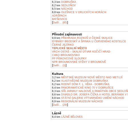
6,3 km
DOBRUŠKA
8,2 km
SEDLOŇOV
8,5 km
NÁCHOD
8,8 km
OLEŠNICE V ORLICKÝCH HORÁCH
ADRŠPACH
BATŇOVICE
[
]
Další... (85)
Přírodní zajímavosti
9,9 km
PŘEHRADA ROZKOŠ U ČESKÉ SKALICE
RYBNÍKY BRODSKÝ A ŠPINKA U ČERVENÉHO KOSTELCE
ČERNÉ JEZÍRKO
TEPLICKÉ SKALNÍ MĚSTO
VRCH OSTAŠ – SKALNÍ ÚTVAR KOČIČÍ HRAD
CHKO BROUMOVSKO
PP PÍSKOVCOVÉ SLOUPKY
NPR BROUMOVSKÉ STĚNY V BROUMOVĚ
[
]
Další... (1)
Kultura
3,2 km
MĚSTSKÉ MUZEUM NOVÉ MĚSTO NAD METUJÍ
6,2 km
VLASTIVĚDNÉ MUZEUM DOBRUŠKA
6,2 km
RODNÝ DŮM F. L. VĚKA - DOBRUŠKA
6,4 km
PANORAMATICKÉ KINO 70 V DOBRUŠCE
8,3 km
SÍŇ JARMILY HALDOVÉ A PAMÁTNÍK OBCE SEDLO
8,6 km
DIVADLO DR. JOSEFA ČÍŽKA A HOTEL BERÁNEK V
8,8 km
STÁTNÍ GALERIE VÝTVARNÉHO UMĚNÍ NÁCHOD
8,9 km
REGIONÁLNÍ MUZEUM NÁCHOD
[
]
Další... (29)
Lázně
8,4 km
LÁZNĚ BĚLOVES