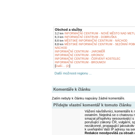
Obchod a služby
3,2 km
INFORMAČNÍ CENTRUM - NOVÉ MĚSTO NAD METU
6,3 km
INFORMAČNÍ CENTRUM - DOBRUŠKA
8,6 km
MĚSTSKÉ INFORMAČNÍ CENTRUM - NÁCHOD
8,8 km
MĚSTSKÉ INFORMAČNÍ CENTRUM - SEZÓNNÍ POB
NÁCHOD
INFORMAČNÍ CENTRUM - JAROMĚŘ
INFORMAČNÍ CENTRUM - HRONOV
INFORMAČNÍ CENTRUM - ČERVENÝ KOSTELEC
INFORMAČNÍ CENTRUM - BROUMOV
[
]
Další... (2)
Další možnosti regionu ...
Komentáře k článku
Zatím nebyly k článku napsány žádné komentáře.
Přidejte vlastní komentář k tomuto článku
Vážení návštěvníci, komentáře k m
ostatním. Nejedná se o chatovou m
smazat příspěvky nesouvisející s
porušující zákony ČR, vulgární, sp
nezákonné, propagující jakoukoliv
k uveřejnění Vaší IP adresy na s
Redakce neodpovídá za obsah d