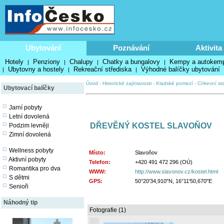
Ubytování
Poznávání
Aktivita
Hotely
Penziony
Chalupy
Chatky a bungalovy
Kempy a autokem
|
|
|
|
Ubytovny a hostely
Rekreační střediska
Výhodné balíčky ubytování
|
|
|
Úvod
-
Historické zajímavosti
-
Kladské pomezí
-
Církevní st
Ubytovací balíčky
Jarní pobyty
Letní dovolená
DŘEVĚNÝ KOSTEL SLAVOŇOV
Podzim levněji
Zimní dovolená
Wellness pobyty
Místo:
Slavoňov
Aktivní pobyty
Telefon:
+420 491 472 296 (OÚ)
Romantika pro dva
WWW:
http://www.slavonov.cz/kostel.html
S dětmi
GPS:
50°20'34,910"N, 16°11'50,670"E
Senioři
Náhodný tip
Fotografie (1)