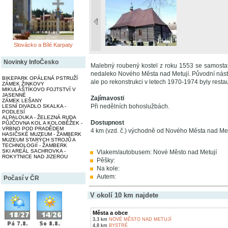
Slovácko a Bílé Karpaty
Novinky InfoČesko
Malebný roubený kostel z roku 1553 se samostat
nedaleko Nového Města nad Metují. Původní nástě
BIKEPARK OPÁLENÁ PSTRUŽÍ
ale po rekonstrukci v letech 1970-1974 byly resta
ZÁMEK ŽINKOVY
MIKULÁŠTÍKOVO FOJTSTVÍ V
JASENNÉ
Zajímavosti
ZÁMEK LEŠANY
Při nedělních bohoslužbách.
LESNÍ DIVADLO SKALKA -
PODLESÍ
ALPALOUKA - ŽELEZNÁ RUDA
Dostupnost
PŮJČOVNA KOL A KOLOBĚŽEK -
VRBNO POD PRADĚDEM
4 km (vzd. č.) východně od Nového Města nad Met
HASIČSKÉ MUZEUM - ŽAMBERK
MUZEUM STARÝCH STROJŮ A
TECHNOLOGIÍ - ŽAMBERK
SKI AREÁL SACHROVKA -
Vlakem/autobusem: Nové Město nad Metují
ROKYTNICE NAD JIZEROU
Pěšky:
Na kole:
Autem:
Počasí v ČR
V okolí 10 km najdete
Města a obce
3,3 km
NOVÉ MĚSTO NAD METUJÍ
4,8 km
BYSTRÉ