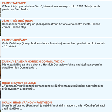
ZÁMEK TATENICE
V Tatenicích byla založena "tvrz", která už má zmínky z roku 1287. Tehdy patřila
pánům ze Šternberka ...
ZÁMEK TŘEBOŇ (NKP)
Renesanční zámek stojí na jihozápadní straně historického centra města Třeboň.
Zámek Třeboň stojí ...
ZÁMEK VRBIČANY
V obci Vrbičany (jihovýchodně od obce Lovosice) se nachází pozdně barokní zámek
z 18. století. ...
ZANIKLÝ ZÁMEK V HORNÍCH DOMASLAVICÍCH
Místo zaniklého zámku a dvora v Horních Domaslavicích se nachází na severním
okraji Horních Domaslavic ...
HRAD BRUMOV-BYLNICE
Zřícenina původně pozdně románského strážního hradu založeného nad Vlárským
průsmykem v 1. polovině ...
SKALNÍ HRAD VRANOV – PANTHEON
Skalní hrad Vranov (Pantheon) je největším skalním hradem u nás. Včetně předhradí
zaujímá délku ...