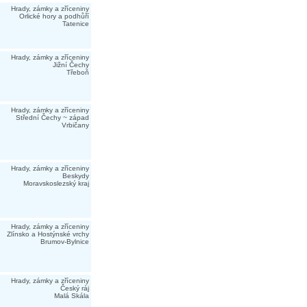
Hrady, zámky a zříceniny
Orlické hory a podhůří
Tatenice
Hrady, zámky a zříceniny
Jižní Čechy
Třeboň
Hrady, zámky a zříceniny
Střední Čechy ~ západ
Vrbičany
Hrady, zámky a zříceniny
Beskydy
Moravskoslezský kraj
Hrady, zámky a zříceniny
Zlínsko a Hostýnské vrchy
Brumov-Bylnice
Hrady, zámky a zříceniny
Český ráj
Malá Skála