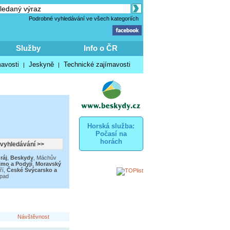
Podrobné vyhledávání ve všech kategoriích
Služby
Info o ČR
mavosti
Jeskyně
Technické zajímavosti
|
|
Horská služba:
Počasí na
horách
ráj
,
Beskydy
,
Máchův
mo a Podyjí
,
Moravský
ří
,
České Švýcarsko a
ápad
Návštěvnost