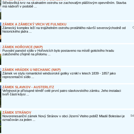
Středověká tvrz na skalnatém ostrohu se zachovalým plášťovým opevněním. Stavba
má nádvoří v podobě ...
ZÁMEK A ZÁMECKÝ VRCH VE FULNEKU
O
Zámecký komplex leží na trojúhelném ostrohu protáhlého návrší severovýchodně od
historického jádra ...
ZÁMEK HOŘOVICE (NKP)
Puvodní panské sídlo v Hořovicích bylo postaveno na místě gotického hradu
založeného zřejmě na přelomu ...
ZÁMEK HRÁDEK U NECHANIC (NKP)
Zámek ve stylu romantické windsorské gotiky vznikl v letech 1839 - 1857 jako
reprezentační sídlo ...
ZÁMEK SLAVKOV - AUSTERLITZ
Veřejnosti je přístupné téměř celé první patro slavkovského zámku. Jeho instalaci
tvoří části kdysi ...
ZÁMEK STRÁNOV
St
Novorenesanční zámek Nový Stránov v obci Jizerní Vtelno poblíž Mladé Boleslavi je
označován za jeden ...