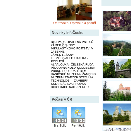
Ostravsko, Opavsko a poodří
Novinky InfoČesko
BIKEPARK OPÁLENÁ PSTRUŽÍ
ZÁMEK ŽINKOVY
MIKULÁŠTÍKOVO FOJTSTVÍ V
JASENNÉ
ZÁMEK LEŠANY
LESNÍ DIVADLO SKALKA -
PODLESÍ
ALPALOUKA - ŽELEZNÁ RUDA
PŮJČOVNA KOL A KOLOBĚŽEK -
VRBNO POD PRADĚDEM
HASIČSKÉ MUZEUM - ŽAMBERK
MUZEUM STARÝCH STROJŮ A
TECHNOLOGIÍ - ŽAMBERK
SKI AREÁL SACHROVKA -
ROKYTNICE NAD JIZEROU
Počasí v ČR