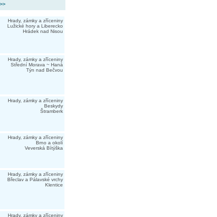
 >>
Hrady, zámky a zříceniny
Lužické hory a Liberecko
Hrádek nad Nisou
Hrady, zámky a zříceniny
Střední Morava ~ Haná
Týn nad Bečvou
Hrady, zámky a zříceniny
Beskydy
Štramberk
Hrady, zámky a zříceniny
Brno a okolí
Veverská Bítýška
Hrady, zámky a zříceniny
Břeclav a Pálavské vrchy
Klentice
Hrady, zámky a zříceniny