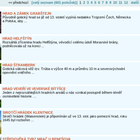
<< předchozí
[celý seznam (
601 položek
)]
1
2
3
4
5
6
7
8
9
10
11
12
další
HRAD A ZÁMEK GRABŠTEJN
Původně gotický hrad se již od 13. století vypíná nedaleko Trojzemí Čech, Německa
a Polska, aby ...
HRAD HELFŠTÝN
Rozsáhlá zřícenina hradu Helfštýna, vévodící celému údolí Moravské brány,
podněcovala už na konci ...
HRAD ŠTRAMBERK
Gotická válcová věž tzv. Trúba o výšce 40 m a průměru 10 m a severovýchodní
opevnění vnitřního ...
HRAD VEVEŘÍ VE VEVERSKÉ BÍTÝŠCE
Jeden z nejrozsáhlejších hradních areálů u nás vznikal postupně během téměř
osmisetleté historie. ...
SIROTČÍ HRÁDEK KLENTNICE
Sirotčí hrádek (Waisenstein) je připomínán už ve 13. stol. jako pomezní hrad, roku
1645 byl rozbořen ...
STŘEDOVĚKÁ TVRZ MRAČ U BENEŠOVA