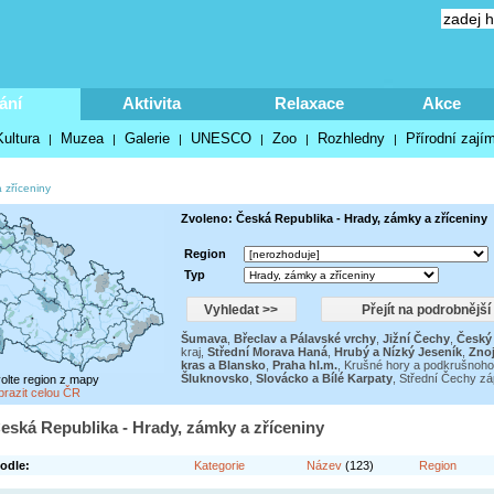
ání
Aktivita
Relaxace
Akce
Kultura
Muzea
Galerie
UNESCO
Zoo
Rozhledny
Přírodní zají
|
|
|
|
|
|
 zříceniny
Zvoleno: Česká Republika - Hrady, zámky a zříceniny
Region
Typ
Šumava
,
Břeclav a Pálavské vrchy
,
Jižní Čechy
,
Český 
kraj
,
Střední Morava Haná
,
Hrubý a Nízký Jeseník
,
Znoj
kras a Blansko
,
Praha hl.m.
,
Krušné hory a podkrušnoho
Šluknovsko
,
Slovácko a Bílé Karpaty
,
Střední Čechy z
volte region z mapy
brazit celou ČR
eská Republika - Hrady, zámky a zříceniny
odle:
Kategorie
Název
(123)
Region