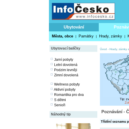
Ubytování
Poznáv
Města, obce
Památky
Hrady, zámky
|
|
|
Ubytovací balíčky
Úvod
-
Hrady, zámky a
Jarní pobyty
Letní dovolená
Podzim levněji
Zimní dovolená
Wellness pobyty
Aktivní pobyty
Romantika pro dva
Tip: z
S dětmi
Zo
Senioři
Poznávání - Č
Náhodný tip
Třídění seznamu p