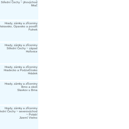
Střední Čechy ~ jihovýchod
Mrač
Hrady, zámky a zříceniny
stravsko, Opavsko a poodří
Fulnek
Hrady, zámky a zříceniny
Střední Čechy ~ západ
Hořovice
Hrady, zámky a zříceniny
Hradecko a Podzvičínsko
Hrádek
Hrady, zámky a zříceniny
Brno a okolí
Slavkov u Brna
Hrady, zámky a zříceniny
řední Čechy ~ severovýchod
~ Polabí
Jizerní Vtelno