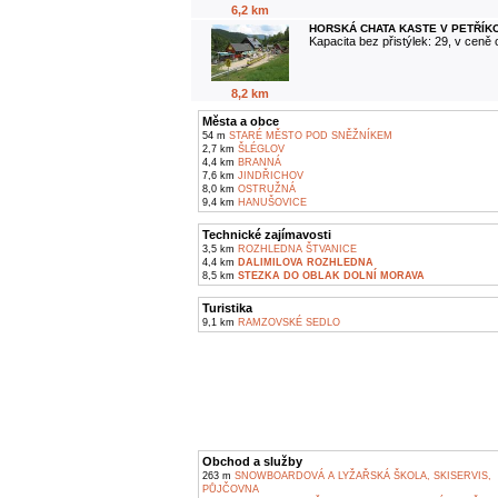
6,2 km
HORSKÁ CHATA KASTE V PETŘÍK
Kapacita bez přistýlek: 29, v ceně
8,2 km
Města a obce
54 m
STARÉ MĚSTO POD SNĚŽNÍKEM
2,7 km
ŠLÉGLOV
4,4 km
BRANNÁ
7,6 km
JINDŘICHOV
8,0 km
OSTRUŽNÁ
9,4 km
HANUŠOVICE
Technické zajímavosti
3,5 km
ROZHLEDNA ŠTVANICE
4,4 km
DALIMILOVA ROZHLEDNA
8,5 km
STEZKA DO OBLAK DOLNÍ MORAVA
Turistika
9,1 km
RAMZOVSKÉ SEDLO
Obchod a služby
263 m
SNOWBOARDOVÁ A LYŽAŘSKÁ ŠKOLA, SKISERVIS,
PŮJČOVNA