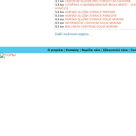
3,1 km
CENTRUM SLUŽEB PRO TURISTY NA HÁJOVNĚ
3,8 km
LYŽAŘSKÁ A SNOWBOARDOVÁ ŠKOLA BERST - VLE
HYNČICE
5,6 km
HORSKÁ SLUŽBA STANICE PAPRSEK
9,3 km
HORSKÁ SLUŽBA STANICE RAMZOVÁ
9,4 km
HORSKÁ SLUŽBA STANICE DOLNÍ MORAVA
9,5 km
INFORMAČNÍ CENTRUM DOLNÍ MORAVA
9,5 km
WELLNESS CENTRUM DOLNÍ MORAVA
Další možnosti regionu ...
O projektu
|
Kontakty
|
Napište nám
|
Zákaznická zóna
|
Cen