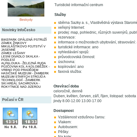
Turistické informační centrum
Služby
Beskydy
sběrna Sazky a. s., Vlastivědná výstava Starom
veřejný Internet:
Novinky InfoČesko
prodej: map, pohlednic, různých suvenýrů, publi
rezervace:
BIKEPARK OPÁLENÁ PSTRUŽÍ
informace o možnostech ubytování, stravování:
ZÁMEK ŽINKOVY
MIKULÁŠTÍKOVO FOJTSTVÍ V
turistické informace: ano
JASENNÉ
vyhledávání spojů:
ZÁMEK LEŠANY
LESNÍ DIVADLO SKALKA -
průvodcovská činnost:
PODLESÍ
úschovna:
ALPALOUKA - ŽELEZNÁ RUDA
kopírování: ano
PŮJČOVNA KOL A KOLOBĚŽEK -
VRBNO POD PRADĚDEM
faxová služba:
HASIČSKÉ MUZEUM - ŽAMBERK
MUZEUM STARÝCH STROJŮ A
TECHNOLOGIÍ - ŽAMBERK
SKI AREÁL SACHROVKA -
Otevírací doba
ROKYTNICE NAD JIZEROU
celoročně, denně
Duben, květen, červen, září, říjen, listopad: sobo
Počasí v ČR
jindy 8.00-12.00 13.00-17.00
Dostupnost
Vzdálenost vzdušnou čarou:
Vlakem:
Autobusem:
Pěšky:
Na kole: