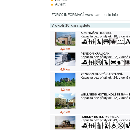
Autem:
ZDROJ INFORMACÍ: www.staremesto.info
V okolí 10 km najdete
APARTMÁNY TROJICE
Kapacita bez přistýlek: 18, v ceně
3,3 km
PENZION KRALIČÁK
Kapacita bez přistýlek: 22, v ceně
4,0 km
PENZION NA VRŠKU BRANNÁ
Kapacita bez přistýlek: 24, v ceně
4,2 km
WELLNESS HOTEL KOLŠTEJN*** 
Kapacita bez přistýlek: 42, v ceně
4,7 km
HORSKY HOTEL PAPRSEK
Kapacita bez přistýlek: 49, v ceně