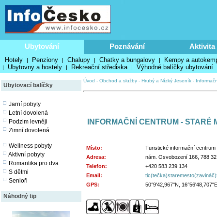
Ubytování
Poznávání
Aktivita
Hotely
Penziony
Chalupy
Chatky a bungalovy
Kempy a autokem
|
|
|
|
Ubytovny a hostely
Rekreační střediska
Výhodné balíčky ubytování
|
|
|
Úvod
-
Obchod a služby
-
Hrubý a Nízký Jeseník
-
Informačn
Ubytovací balíčky
Jarní pobyty
Letní dovolená
INFORMAČNÍ CENTRUM - STARÉ
Podzim levněji
Zimní dovolená
Wellness pobyty
Místo:
Turistické informační centrum
Aktivní pobyty
Adresa:
nám. Osvobození 166, 788 32
Romantika pro dva
Telefon:
+420 583 239 134
S dětmi
Email:
tic(tečka)staremesto(zavináč)t
Senioři
GPS:
50°9'42,967"N, 16°56'48,707"
Náhodný tip