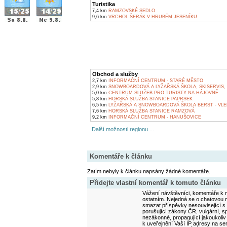
Turistika
7,4 km
RAMZOVSKÉ SEDLO
9,6 km
VRCHOL ŠERÁK V HRUBÉM JESENÍKU
Obchod a služby
2,7 km
INFORMAČNÍ CENTRUM - STARÉ MĚSTO
2,9 km
SNOWBOARDOVÁ A LYŽAŘSKÁ ŠKOLA, SKISERVIS,
5,0 km
CENTRUM SLUŽEB PRO TURISTY NA HÁJOVNĚ
5,8 km
HORSKÁ SLUŽBA STANICE PAPRSEK
6,5 km
LYŽAŘSKÁ A SNOWBOARDOVÁ ŠKOLA BERST - VLE
7,6 km
HORSKÁ SLUŽBA STANICE RAMZOVÁ
9,2 km
INFORMAČNÍ CENTRUM - HANUŠOVICE
Další možnosti regionu ...
Komentáře k článku
Zatím nebyly k článku napsány žádné komentáře.
Přidejte vlastní komentář k tomuto článku
Vážení návštěvníci, komentáře k m
ostatním. Nejedná se o chatovou m
smazat příspěvky nesouvisející s
porušující zákony ČR, vulgární, sp
nezákonné, propagující jakoukoliv
k uveřejnění Vaší IP adresy na s