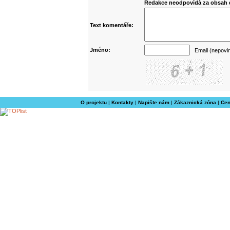
Redakce neodpovídá za obsah d
Text komentáře:
Jméno:
Email (nepovi
O projektu
|
Kontakty
|
Napište nám
|
Zákaznická zóna
|
Cen