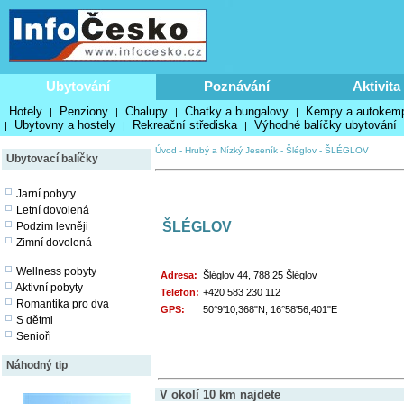
Ubytování
Poznávání
Aktivita
Hotely
Penziony
Chalupy
Chatky a bungalovy
Kempy a autokem
|
|
|
|
Ubytovny a hostely
Rekreační střediska
Výhodné balíčky ubytování
|
|
|
Úvod
-
Hrubý a Nízký Jeseník
-
Šléglov
-
ŠLÉGLOV
Ubytovací balíčky
Jarní pobyty
Letní dovolená
ŠLÉGLOV
Podzim levněji
Zimní dovolená
Wellness pobyty
Adresa:
Šléglov 44, 788 25 Šléglov
Aktivní pobyty
Telefon:
+420 583 230 112
Romantika pro dva
GPS:
50°9'10,368"N, 16°58'56,401"E
S dětmi
Senioři
Náhodný tip
V okolí 10 km najdete