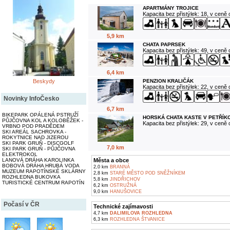
APARTMÁNY TROJICE
Kapacita bez přistýlek: 18, v ceně
5,9 km
CHATA PAPRSEK
Kapacita bez přistýlek: 49, v ceně
6,4 km
Beskydy
PENZION KRALIČÁK
Kapacita bez přistýlek: 22, v ceně
Novinky InfoČesko
6,7 km
BIKEPARK OPÁLENÁ PSTRUŽÍ
HORSKÁ CHATA KASTE V PETŘÍK
PŮJČOVNA KOL A KOLOBĚŽEK -
Kapacita bez přistýlek: 29, v ceně
VRBNO POD PRADĚDEM
SKI AREÁL SACHROVKA -
ROKYTNICE NAD JIZEROU
SKI PARK GRUŇ - DISCGOLF
7,0 km
SKI PARK GRUŇ - PŮJČOVNA
ELEKTROKOL
LANOVÁ DRÁHA KAROLINKA
Města a obce
BOBOVÁ DRÁHA HRUBÁ VODA
2,0 km
BRANNÁ
MUZEUM RAPOTÍNSKÉ SKLÁRNY
2,8 km
STARÉ MĚSTO POD SNĚŽNÍKEM
ROZHLEDNA BUKOVKA
5,8 km
JINDŘICHOV
TURISTICKÉ CENTRUM RAPOTÍN
6,2 km
OSTRUŽNÁ
9,0 km
HANUŠOVICE
Počasí v ČR
Technické zajímavosti
4,7 km
DALIMILOVA ROZHLEDNA
6,3 km
ROZHLEDNA ŠTVANICE