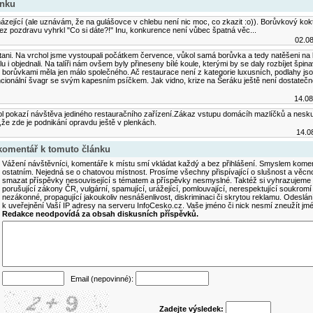
ánku
házející (ale uznávám, že na gulášovce v chlebu není nic moc, co zkazit :o)). Borůvkový kokte
bez pozdravu vyhrkl "Co si dáte?!" Inu, konkurence není vůbec špatná věc...
02.08
tani. Na vrchol jsme vystoupali počátkem července, vůkol samá borůvka a tedy natěšeni na 
u i objednali. Na talíři nám ovšem byly přineseny bílé koule, kterými by se daly rozbíjet špin
 s borůvkami měla jen málo společného. Ač restaurace není z kategorie luxusních, podlahy j
ncionální švagr se svým kapesním psíčkem. Jak vidno, krize na Šeráku ještě není dostateč
14.08
ol pokazí návštěva jediného restauračního zařízení.Zákaz vstupu domácíh mazlíčků a nesk
,že zde je podnikání opravdu ještě v plenkách.
14.0
 komentář k tomuto článku
Vážení návštěvníci, komentáře k místu smí vkládat každý a bez přihlášení. Smyslem koment
ostatním. Nejedná se o chatovou místnost. Prosíme všechny přispívající o slušnost a věcn
smazat příspěvky nesouvisející s tématem a příspěvky nesmyslné. Taktéž si vyhrazujeme 
porušující zákony ČR, vulgární, spamující, urážející, pomlouvající, nerespektující soukromí
nezákonné, propagující jakoukoliv nesnášenlivost, diskriminaci či skrytou reklamu. Odesl
k uveřejnění Vaší IP adresy na serveru InfoCesko.cz. Vaše jméno či nick nesmí zneužít j
Redakce neodpovídá za obsah diskusních příspěvků.
Email (nepovinné):
Zadejte výsledek: