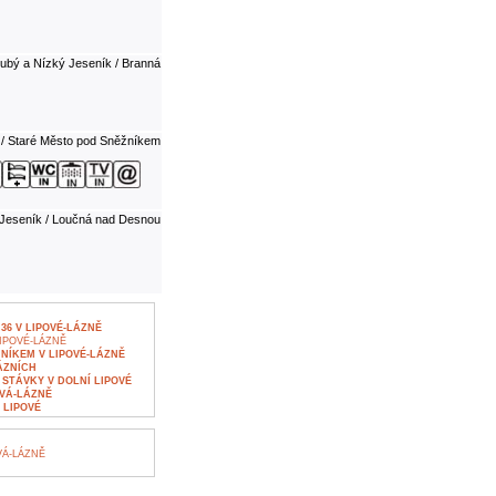
ubý a Nízký Jeseník / Branná
 / Staré Město pod Sněžníkem
Jeseník / Loučná nad Desnou
36 V LIPOVÉ-LÁZNĚ
IPOVÉ-LÁZNĚ
ÍKEM V LIPOVÉ-LÁZNĚ
ÁZNÍCH
STÁVKY V DOLNÍ LIPOVÉ
OVÁ-LÁZNĚ
 LIPOVÉ
VÁ-LÁZNĚ