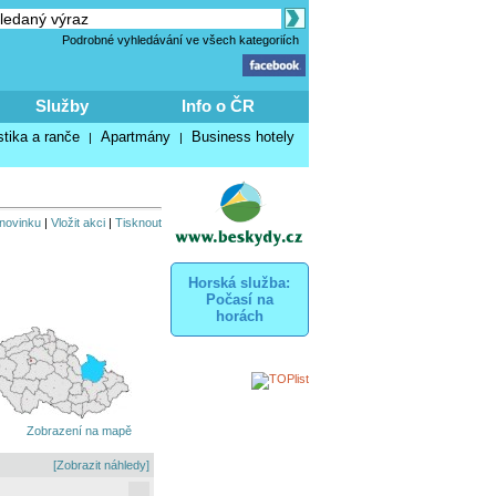
Podrobné vyhledávání ve všech kategoriích
Služby
Info o ČR
stika a ranče
Apartmány
Business hotely
|
|
 novinku
|
Vložit akci
|
Tisknout
Horská služba:
Počasí na
horách
Zobrazení na mapě
[Zobrazit náhledy]