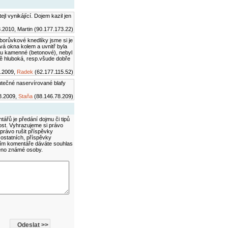
jl vynikájící. Dojem kazil jen
.2010, Martin (90.177.173.22)
borůvkové knedlíky jsme si je
avá okna kolem a uvnitř byla
sou kamenné (betonové), nebyl
ně hluboká, resp.všude dobře
.2009,
Radek
(62.177.115.52)
utečné naservírované blafy
8.2009,
Staňa
(88.146.78.209)
ářů je předání dojmu či tipů
ost. Vyhrazujeme si právo
právo rušit příspěvky
 ostatních, příspěvky
áním komentáře dáváte souhlas
méno známé osoby.