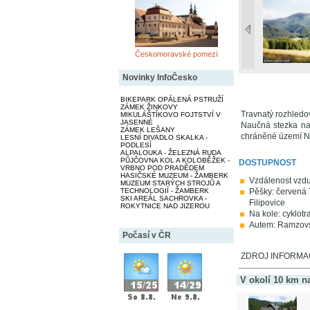
Českomoravské pomezí
Novinky InfoČesko
BIKEPARK OPÁLENÁ PSTRUŽÍ
ZÁMEK ŽINKOVY
Travnatý rozhledo
MIKULÁŠTÍKOVO FOJTSTVÍ V
JASENNÉ
Naučná stezka na
ZÁMEK LEŠANY
chráněné území N
LESNÍ DIVADLO SKALKA -
PODLESÍ
ALPALOUKA - ŽELEZNÁ RUDA
PŮJČOVNA KOL A KOLOBĚŽEK -
DOSTUPNOST
VRBNO POD PRADĚDEM
HASIČSKÉ MUZEUM - ŽAMBERK
Vzdálenost vzdu
MUZEUM STARÝCH STROJŮ A
TECHNOLOGIÍ - ŽAMBERK
Pěšky: červená
SKI AREÁL SACHROVKA -
Filipovice
ROKYTNICE NAD JIZEROU
Na kole: cyklot
Autem: Ramzovs
Počasí v ČR
ZDROJ INFORMACÍ
V okolí 10 km n