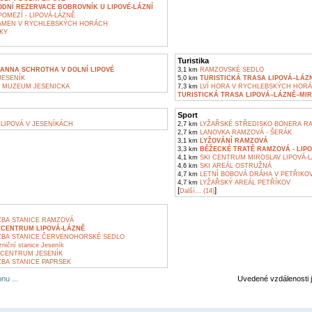
DNÍ REZERVACE BOBROVNÍK U LIPOVÉ-LÁZNÍ
OMEZÍ - LIPOVÁ-LÁZNĚ
AMEN V RYCHLEBSKÝCH HORÁCH
KY
Turistika
ANNA SCHROTHA V DOLNÍ LIPOVÉ
3,1 km
RAMZOVSKÉ SEDLO
ESENÍK
5,0 km
TURISTICKÁ TRASA LIPOVÁ–LÁZ
 MUZEUM JESENICKA
7,3 km
LVÍ HORA V RYCHLEBSKÝCH HOR
TURISTICKÁ TRASA LIPOVÁ–LÁZNĚ–MI
Sport
LIPOVÁ V JESENÍKÁCH
2,7 km
LYŽAŘSKÉ STŘEDISKO BONERA R
2,7 km
LANOVKA RAMZOVÁ - ŠERÁK
3,1 km
LYŽOVÁNÍ RAMZOVÁ
3,3 km
BĚŽECKÉ TRATĚ RAMZOVÁ - LIP
4,1 km
SKI CENTRUM MIROSLAV LIPOVÁ-
4,6 km
SKI AREÁL OSTRUŽNÁ
4,7 km
LETNÍ BOBOVÁ DRÁHA V PETŘIKO
4,7 km
LYŽAŘSKÝ AREÁL PETŘÍKOV
[
]
Další... (14)
BA STANICE RAMZOVÁ
 CENTRUM LIPOVÁ-LÁZNĚ
BA STANICE ČERVENOHORSKÉ SEDLO
zniční stanice Jeseník
CENTRUM JESENÍK
BA STANICE PAPRSEK
nu ...
Uvedené vzdálenosti 