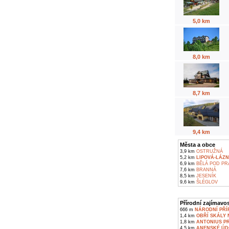
5,0 km
8,0 km
8,7 km
9,4 km
Města a obce
3,9 km
OSTRUŽNÁ
5,2 km
LIPOVÁ-LÁZN
6,9 km
BĚLÁ POD P
7,6 km
BRANNÁ
8,5 km
JESENÍK
9,6 km
ŠLÉGLOV
Přírodní zajímavos
666 m
NÁRODNÍ PŘÍ
1,4 km
OBŘÍ SKÁLY 
1,8 km
ANTONIUS P
4,5 km
ANENSKÉ ÚDO