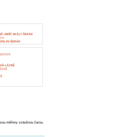
NĚ–OBŘÍ SKÁLY-ŠERÁK
ÁCH
ROSLAV-ŠERÁK
AMZOVÁ
OVÁ-LÁZNĚ
LÁZNĚ
VĚ
jsou měřeny vzdušnou čarou.