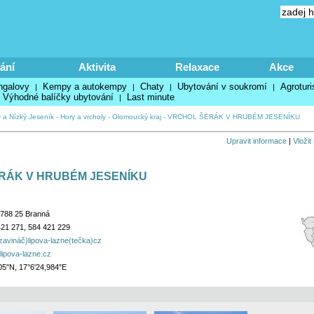
ání
Aktivita
Relaxace
Akce
ngalovy
Kempy a autokempy
Chaty
Ubytování v soukromí
Agroturi
|
|
|
|
Výhodné balíčky ubytování
Last minute
|
 a Nízký Jeseník
-
Hory a vrcholy
-
Olomoucký kraj
-
VRCHOL ŠERÁK V HRUBÉM JESENÍKU
Upravit informace
|
Vložit
RÁK V HRUBÉM JESENÍKU
788 25 Branná
21 271, 584 421 229
zavináč)lipova-lazne(tečka)cz
lipova-lazne.cz
05"N, 17°6'24,984"E