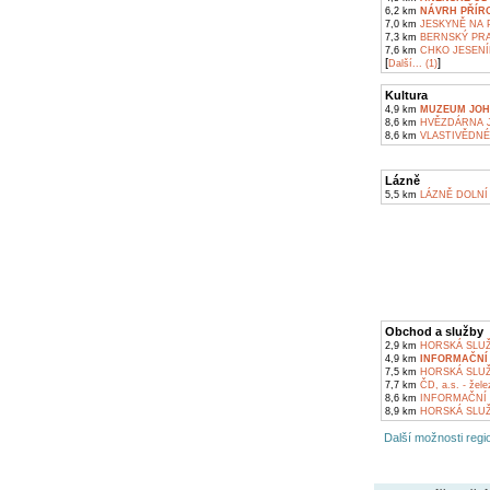
6,2 km
NÁVRH PŘÍRO
7,0 km
JESKYNĚ NA P
7,3 km
BERNSKÝ PR
7,6 km
CHKO JESENÍ
[
]
Další... (1)
Kultura
4,9 km
MUZEUM JOH
8,6 km
HVĚZDÁRNA J
8,6 km
VLASTIVĚDNÉ
Lázně
5,5 km
LÁZNĚ DOLNÍ 
Obchod a služby
2,9 km
HORSKÁ SLUŽ
4,9 km
INFORMAČNÍ
7,5 km
HORSKÁ SLUŽ
7,7 km
ČD, a.s. - žele
8,6 km
INFORMAČNÍ 
8,9 km
HORSKÁ SLUŽ
Další možnosti regio