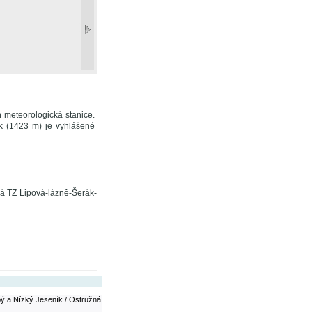
ň meteorologická stanice.
 (1423 m) je vyhlášené
á TZ Lipová-lázně-Šerák-
ý a Nízký Jeseník / Ostružná