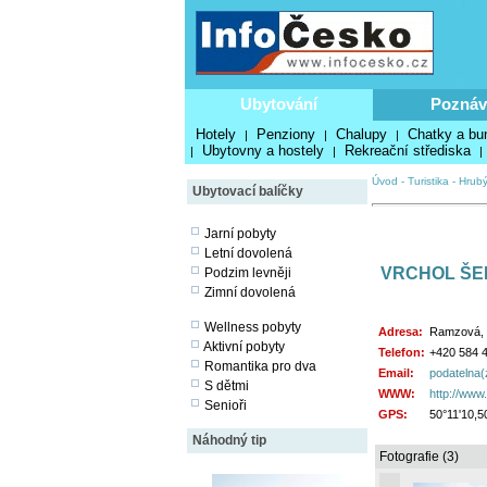
Ubytování
Poznáv
Hotely
Penziony
Chalupy
Chatky a bu
|
|
|
Ubytovny a hostely
Rekreační střediska
|
|
|
Úvod
-
Turistika
-
Hrubý
Ubytovací balíčky
Jarní pobyty
Letní dovolená
VRCHOL ŠE
Podzim levněji
Zimní dovolená
Wellness pobyty
Adresa:
Ramzová, 
Aktivní pobyty
Telefon:
+420 584 4
Romantika pro dva
Email:
podatelna(
S dětmi
WWW:
http://www.
Senioři
GPS:
50°11'10,5
Náhodný tip
Fotografie (3)