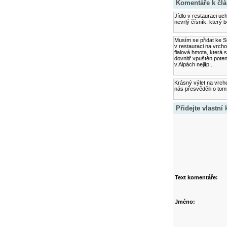
Komentáře k čl
Jídlo v restauraci uc
nevrlý čísník, který 
Musím se přidat ke S
v restauraci na vrchol
fialová hmota, která
dovnitř vpuštěn pote
v Alpách nejlíp...
Krásný výlet na vrch
nás přesvědčili o tom
Přidejte vlastní
Text komentáře:
Jméno: