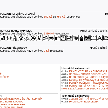
Hr
PENZION NA VRŠKU BRANNÁ
Kapacita bez přistýlek: 24, v ceně od
650 Kč
do
750 Kč
(osoba/noc)
Hrubý a Nízký Jeseník
HORSKY HOTEL PAPRSEK
Kapacita bez přistýlek: 49, v ceně od
1330 Kč
(osoba/noc)
Hrubý a Nízký 
PENZION PŘEMYSLOV
Kapacita bez přistýlek: 41, v ceně od
0 Kč
(osoba/noc)
Historické zajímavosti
4,1 km
KAMENNÝ ZNAK NA BUDOVĚ Č.P. 
Ě
4,8 km
HROBKA JOHANNA SCHROTHA V L
RADĚDEM
4,8 km
HROB RUDOLFA HAUKEHO S POMN
4,8 km
KOSTEL SV. VÁCLAVA V LIPOVÉ-L
5,6 km
POMNÍK OBĚTEM FRÝVALDOVSKÉ 
5,7 km
POHOSTINSTVÍ NA RYCHTĚ - LIP
KOMPLEX LÁZEŇSKÝCH BUDOV V DOLNÍ
ti
Technické zajímavosti
RODNÍ REZERVACE ŠERÁK - KEPRNÍK
5,0 km
ŽELEZNIČNÍ TRAŤ RAMZOVÁ-LIPO
NAD HORNÍ LIPOVOU
9,1 km
DALIMILOVA ROZHLEDNA
RAMEN POD ŠERÁKEM
LÍ V DOLNÍ LIPOVÉ