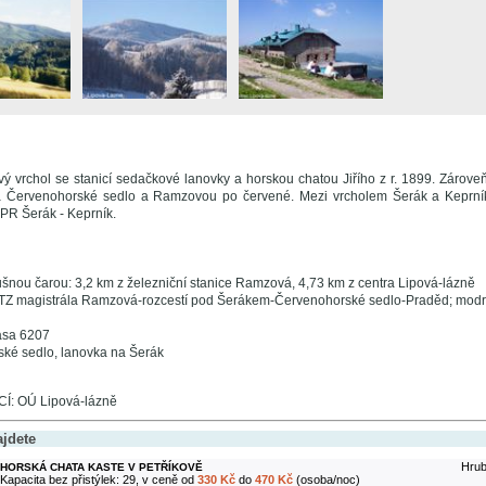
vý vrchol se stanicí sedačkové lanovky a horskou chatou Jiřího z r. 1899. Zárove
 Červenohorské sedlo a Ramzovou po červené. Mezi vrcholem Šerák a Keprník
PR Šerák - Keprník.
šnou čarou: 3,2 km z železniční stanice Ramzová, 4,73 km z centra Lipová-lázně
 TZ magistrála Ramzová-rozcestí pod Šerákem-Červenohorské sedlo-Praděd; modr
rasa 6207
ké sedlo, lanovka na Šerák
: OÚ Lipová-lázně
ajdete
Hrub
HORSKÁ CHATA KASTE V PETŘÍKOVĚ
Kapacita bez přistýlek: 29, v ceně od
330 Kč
do
470 Kč
(osoba/noc)