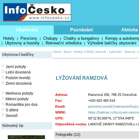
Ubytování
Poznávání
Aktivita
Hotely
Penziony
Chalupy
Chatky a bungalovy
Kempy a autokem
|
|
|
|
Ubytovny a hostely
Rekreační střediska
Výhodné balíčky ubytování
|
|
|
Úvod
-
Sport
-
Hrubý a Nízký Jeseník
-
Lyžování
-
Branná
-
Ubytovací balíčky
Jarní pobyty
Letní dovolená
LYŽOVÁNÍ RAMZOVÁ
Podzim levněji
Zimní dovolená
Wellness pobyty
Adresa:
Ramzová 336, 788 25 Ostružná
Aktivní pobyty
Fax:
+420 603 485 619
Romantika pro dva
Email:
penzion(zavináč)haltmar(tečka)c
S dětmi
WWW:
https://haltmar.cz/lyzovani-ramzo
Senioři
GPS:
50°11'30,565"N, 17°3'54,448"E
Odpovědná osoba:
LANOVÉ DRÁHY RAMZOVÁ,s.r.o
Náhodný tip
Fotografie (12)