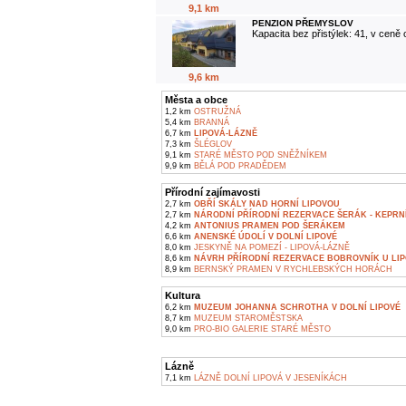
9,1 km
PENZION PŘEMYSLOV
Kapacita bez přistýlek: 41, v ceně
9,6 km
Města a obce
1,2 km
OSTRUŽNÁ
5,4 km
BRANNÁ
6,7 km
LIPOVÁ-LÁZNĚ
7,3 km
ŠLÉGLOV
9,1 km
STARÉ MĚSTO POD SNĚŽNÍKEM
9,9 km
BĚLÁ POD PRADĚDEM
Přírodní zajímavosti
2,7 km
OBŘÍ SKÁLY NAD HORNÍ LIPOVOU
2,7 km
NÁRODNÍ PŘÍRODNÍ REZERVACE ŠERÁK - KEPRN
4,2 km
ANTONIUS PRAMEN POD ŠERÁKEM
6,6 km
ANENSKÉ ÚDOLÍ V DOLNÍ LIPOVÉ
8,0 km
JESKYNĚ NA POMEZÍ - LIPOVÁ-LÁZNĚ
8,6 km
NÁVRH PŘÍRODNÍ REZERVACE BOBROVNÍK U LIP
8,9 km
BERNSKÝ PRAMEN V RYCHLEBSKÝCH HORÁCH
Kultura
6,2 km
MUZEUM JOHANNA SCHROTHA V DOLNÍ LIPOVÉ
8,7 km
MUZEUM STAROMĚSTSKA
9,0 km
PRO-BIO GALERIE STARÉ MĚSTO
Lázně
7,1 km
LÁZNĚ DOLNÍ LIPOVÁ V JESENÍKÁCH