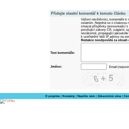
Přidejte vlastní komentář k tomuto článku
Vážení návštěvníci, komentáře k m
ostatním. Nejedná se o chatovou m
smazat příspěvky nesouvisející s
porušující zákony ČR, vulgární, sp
nezákonné, propagující jakoukoliv
k uveřejnění Vaší IP adresy na s
Redakce neodpovídá za obsah d
Text komentáře:
Jméno:
Email (nepovi
O projektu
|
Kontakty
|
Napište nám
|
Zákaznická zóna
|
Cen