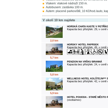
Vlakem: vlakové nádraží 150 m.
Autobusem: zastávka 100 m.
Autem: placené parkoviště, 10 Kč/hod./auto, ka
V okolí 10 km najdete
HORSKÁ CHATA KASTE V PETŘÍK
Kapacita bez přistýlek: 29, v ceně
2,0 km
HORSKY HOTEL PAPRSEK
Kapacita bez přistýlek: 49, v ceně
5,7 km
PENZION NA VRŠKU BRANNÁ
Kapacita bez přistýlek: 24, v ceně
5,8 km
WELLNESS HOTEL KOLŠTEJN*** 
Kapacita bez přistýlek: 42, v ceně
5,9 km
HOTEL POHODA - STARÉ MĚSTO 
(osoba/noc)