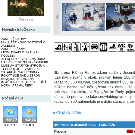
Český ráj
Novinky InfoČesko
ZÁMEK ŽINKOVY
MIKULÁŠTÍKOVO FOJTSTVÍ V
JASENNÉ
ZÁMEK LEŠANY
LESNÍ DIVADLO SKALKA -
PODLESÍ
ALPALOUKA - ŽELEZNÁ RUDA
HASIČSKÉ MUZEUM - ŽAMBERK
MUZEUM STARÝCH STROJŮ A
TECHNOLOGIÍ - ŽAMBERK
SKI AREÁL SACHROVKA -
Ski aréna R3 na Ramzovském sedle v Jeseníká
ROKYTNICE NAD JIZEROU
lyžařských svahů v okolí, širokým téměř 100 
BOWLING TŘEMOŠNÁ
kapacitou 800 os./hod. Sjezdovka dlouhá 600 m j
KLÁŠTER BENEDIKTÍNEK BÍLÁ
HORA - PRAHA, ŘEPY
můžete nechat své děti lyžovat bez obav - R3 j
občerstvení u vleku, služby lyžařské školy, půj
zábavu je připravené také snowtubingové koryto
Počasí v ČR
kapacitou 300 automobilů je u dolní stanice lano
AKTUÁLNÍ STAV
Informace o aktuální stavu:
14.03.2026
Provoz: