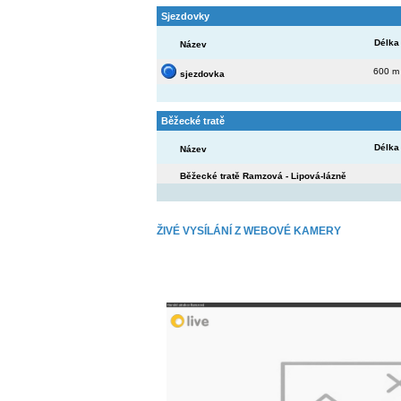
Sjezdovky
Délka
Název
600 m
sjezdovka
Běžecké tratě
Délka
Název
Běžecké tratě Ramzová - Lipová-lázně
ŽIVÉ VYSÍLÁNÍ Z WEBOVÉ KAMERY