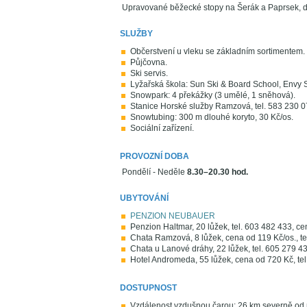
Upravované běžecké stopy na Šerák a Paprsek, 
SLUŽBY
Občerstvení u vleku se základním sortimentem.
Půjčovna.
Ski servis.
Lyžařská škola: Sun Ski & Board School, Envy S
Snowpark: 4 překážky (3 umělé, 1 sněhová).
Stanice Horské služby Ramzová, tel. 583 230 0
Snowtubing: 300 m dlouhé koryto, 30 Kč/os.
Sociální zařízení.
PROVOZNÍ DOBA
Pondělí - Neděle
8.30–20.30 hod.
UBYTOVÁNÍ
PENZION NEUBAUER
Penzion Haltmar, 20 lůžek, tel. 603 482 433, c
Chata Ramzová, 8 lůžek, cena od 119 Kč/os., te
Chata u Lanové dráhy, 22 lůžek, tel. 605 279 4
Hotel Andromeda, 55 lůžek, cena od 720 Kč, tel
DOSTUPNOST
Vzdálenost vzdušnou čarou: 26 km severně od