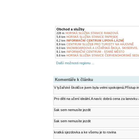
Obchod a služby
228 m
HORSKÁ SLUŽBA STANICE RAMZOVÁ
5,8 km
HORSKÁ SLUŽBA STANICE PAPRSEK
6,2 km
INFORMAČNÍ CENTRUM LIPOVÁ-LÁZNĚ
8,9 km
CENTRUM SLUŽEB PRO TURISTY NA HÁJOVNĚ
9,0 km
SNOWBOARDOVÁ A LYŽAŘSKÁ ŠKOLA, SKISERVIS,
9,1 km
INFORMAČNÍ CENTRUM - STARÉ MĚSTO
9,6 km
HORSKÁ SLUŽBA STANICE ČERVENOHORSKÉ SED
Další možnosti regionu ...
Komentáře k článku
V lyžařské školičce jsem byla velmi spokojená.Přístup 
Pro děti na učení ideální.A navíc dobrá cena za lanovku
šak sem nemusíte jezdit
šak sem nemusíte jezdit
kratká sjezdovka a ke všemu je to rovina