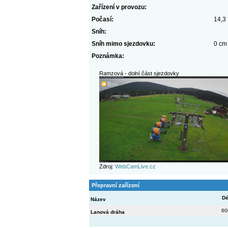
Zařízení v provozu:
Počasí:
14,3
Sníh:
Sníh mimo sjezdovku:
0 cm
Poznámka:
Ramzová - dolní část sjezdovky
Zdroj:
WebCamLive.cz
Přepravní zařízení
Dé
Název
60
Lanová dráha