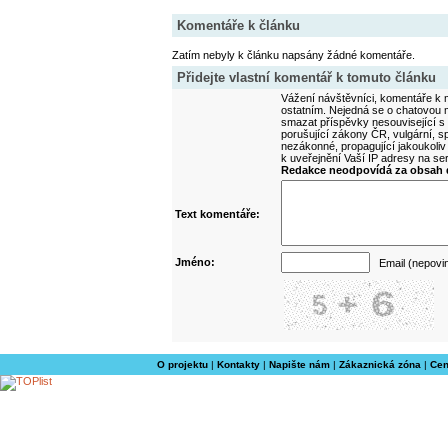
Komentáře k článku
Zatím nebyly k článku napsány žádné komentáře.
Přidejte vlastní komentář k tomuto článku
Vážení návštěvníci, komentáře k m
ostatním. Nejedná se o chatovou m
smazat příspěvky nesouvisející s
porušující zákony ČR, vulgární, sp
nezákonné, propagující jakoukoliv
k uveřejnění Vaší IP adresy na s
Redakce neodpovídá za obsah d
Text komentáře:
Jméno:
Email (nepovi
O projektu
|
Kontakty
|
Napište nám
|
Zákaznická zóna
|
Cen