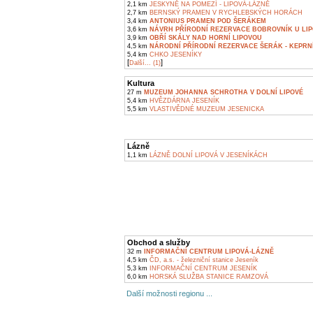
2,1 km
JESKYNĚ NA POMEZÍ - LIPOVÁ-LÁZNĚ
2,7 km
BERNSKÝ PRAMEN V RYCHLEBSKÝCH HORÁCH
3,4 km
ANTONIUS PRAMEN POD ŠERÁKEM
3,6 km
NÁVRH PŘÍRODNÍ REZERVACE BOBROVNÍK U LIP
3,9 km
OBŘÍ SKÁLY NAD HORNÍ LIPOVOU
4,5 km
NÁRODNÍ PŘÍRODNÍ REZERVACE ŠERÁK - KEPRN
5,4 km
CHKO JESENÍKY
[
]
Další... (1)
Kultura
27 m
MUZEUM JOHANNA SCHROTHA V DOLNÍ LIPOVÉ
5,4 km
HVĚZDÁRNA JESENÍK
5,5 km
VLASTIVĚDNÉ MUZEUM JESENICKA
Lázně
1,1 km
LÁZNĚ DOLNÍ LIPOVÁ V JESENÍKÁCH
Obchod a služby
32 m
INFORMAČNÍ CENTRUM LIPOVÁ-LÁZNĚ
4,5 km
ČD, a.s. - železniční stanice Jeseník
5,3 km
INFORMAČNÍ CENTRUM JESENÍK
6,0 km
HORSKÁ SLUŽBA STANICE RAMZOVÁ
Další možnosti regionu ...