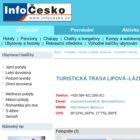
Ubytování
Poznávání
Aktivita
Hotely
Penziony
Chalupy
Chatky a bungalovy
Kempy a autokem
|
|
|
|
Ubytovny a hostely
Rekreační střediska
Výhodné balíčky ubytování
|
|
|
Úvod
-
Turistika
-
Hrubý a Nízký Jeseník
-
Turistické stezky
-
Ubytovací balíčky
Jarní pobyty
Letní dovolená
TURISTICKÁ TRASA LIPOVÁ–LÁ
Podzim levněji
Zimní dovolená
Wellness pobyty
Telefon:
+420 584 421 209 (IC)
Aktivní pobyty
Email:
muzeum(zavináč)ic-lipova(tečka)cz
Romantika pro dva
WWW:
http://www.ic-lipova.cz
S dětmi
GPS:
50°13'41,163"N, 17°7'51,350"E
Senioři
Náhodný tip
Fotografie (3)