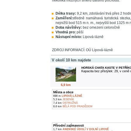
několika možných směrů dalšího pochodu.
Délka trasy:
9,2 km, zdolávání trvá přes 2 hodi
Zaměření:
středně namáhavá turistická stezka
nejnižší bod 515 m n. m., nejvyšší bod 1325 m n
Doba návštěvy:
bez omezení celoročně
Vhodná pro:
pěší
Nástupní místo:
Lipová-lázně
ZDROJ INFORMACÍ: OÚ Lipová-lázně
V okolí 10 km najdete
HORSKÁ CHATA KASTE V PETŘÍK
Kapacita bez přistýlek: 29, v ceně
6,9 km
Města a obce
698 m
LIPOVÁ-LÁZNĚ
5,3 km
JESENÍK
7,4 km
OSTRUŽNÁ
8,6 km
BĚLÁ POD PRADĚDEM
Přírodní zajímavosti
1,7 km
ANENSKÉ ÚDOLÍ V DOLNÍ LIPOVÉ