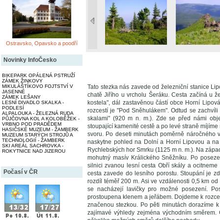
Ostravsko, Opavsko a poodří
Novinky InfoČesko
BIKEPARK OPÁLENÁ PSTRUŽÍ
ZÁMEK ŽINKOVY
MIKULÁŠTÍKOVO FOJTSTVÍ V
Tato stezka nás zavede od železniční stanice Lip
JASENNÉ
chatě Jiřího u vrcholu Šeráku. Cesta začíná u ž
ZÁMEK LEŠANY
kostela", dál zastavěnou částí obce Horní Lipová
LESNÍ DIVADLO SKALKA -
PODLESÍ
rozcestí je "Pod Sněhulákem". Odtud se zachvíl
ALPALOUKA - ŽELEZNÁ RUDA
skalami" (920 m n. m.). Zde se před námi obj
PŮJČOVNA KOL A KOLOBĚŽEK -
VRBNO POD PRADĚDEM
stoupající kamenité cestě a po levé straně míjí
HASIČSKÉ MUZEUM - ŽAMBERK
svoru. Po deseti minutách poměrně náročného v
MUZEUM STARÝCH STROJŮ A
TECHNOLOGIÍ - ŽAMBERK
naskytne pohled na Dolní a Horní Lipovou a na
SKI AREÁL SACHROVKA -
Rychlebských hor Smrku (1125 m n. m.). Na zápa
ROKYTNICE NAD JIZEROU
mohutný masív Králického Sněžníku. Po posezen
silnici zvanou lesní cesta Obří skály a ocitnem
Počasí v ČR
cesta zavede do lesního porostu. Stoupání je 
rozdíl téměř 200 m. Asi ve vzdálenosti 0,5 km o
se nacházejí lavičky pro možné posezení. Post
prostoupena klenem a jeřábem. Dojdeme k rozcest
značenou stezkou. Po pěti minutách dorazíme k t
zajímavé výhledy zejména východním směrem. Ch