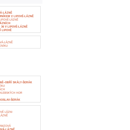
VÁ-LÁZNĚ
NÍKEM V LIPOVÉ-LÁZNĚ
IPOVÉ-LÁZNĚ
LÁZNÍCH
36 V LIPOVÉ-LÁZNĚ
 LIPOVÉ
VÁ-LÁZNĚ
ENÍKU
NĚ–OBŘÍ SKÁLY-ŠERÁK
ÍKU
ÁCH
HLEBSKÝCH HOR
ROSLAV-ŠERÁK
VÉ LÁZNI
LÁZNĚ
RAMZOVÁ
OVÁ-LÁZNĚ