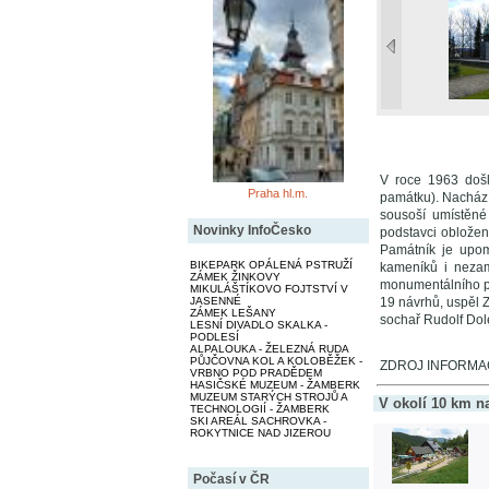
V roce 1963 došl
Praha hl.m.
památku). Nachází
sousoší umístěné
Novinky InfoČesko
podstavci obložen
Památník je upomí
BIKEPARK OPÁLENÁ PSTRUŽÍ
kameníků i nezam
ZÁMEK ŽINKOVY
monumentálního pa
MIKULÁŠTÍKOVO FOJTSTVÍ V
19 návrhů, uspěl 
JASENNÉ
ZÁMEK LEŠANY
sochař Rudolf Dol
LESNÍ DIVADLO SKALKA -
PODLESÍ
ALPALOUKA - ŽELEZNÁ RUDA
PŮJČOVNA KOL A KOLOBĚŽEK -
ZDROJ INFORMACÍ
VRBNO POD PRADĚDEM
HASIČSKÉ MUZEUM - ŽAMBERK
MUZEUM STARÝCH STROJŮ A
V okolí 10 km n
TECHNOLOGIÍ - ŽAMBERK
SKI AREÁL SACHROVKA -
ROKYTNICE NAD JIZEROU
Počasí v ČR