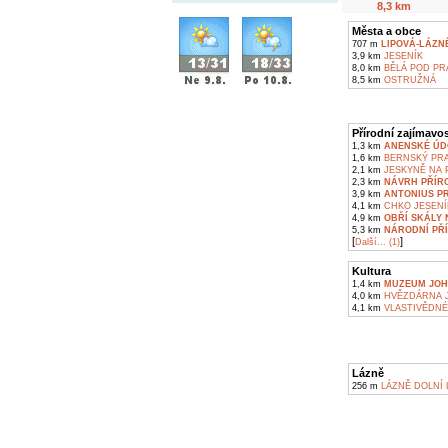
8,3 km
Města a obce
707 m
LIPOVÁ-LÁZN
3,9 km
JESENÍK
8,0 km
BĚLÁ POD P
8,5 km
OSTRUŽNÁ
Přírodní zajímavos
1,3 km
ANENSKÉ ÚDO
1,6 km
BERNSKÝ PR
2,1 km
JESKYNĚ NA P
2,3 km
NÁVRH PŘÍRO
3,9 km
ANTONIUS P
4,1 km
CHKO JESENÍ
4,9 km
OBŘÍ SKÁLY 
5,3 km
NÁRODNÍ PŘÍ
[
]
Další... (1)
Kultura
1,4 km
MUZEUM JOH
4,0 km
HVĚZDÁRNA J
4,1 km
VLASTIVĚDNÉ
Lázně
256 m
LÁZNĚ DOLNÍ 