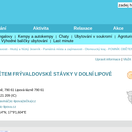
ání
Aktivita
Relaxace
Akce
ngalovy
Kempy a autokempy
Chaty
Ubytování v soukromí
Agroturi
|
|
|
|
Výhodné balíčky ubytování
Last minute
|
avosti
-
Hrubý a Nízký Jeseník
-
Památná místa a zajímavosti
-
Olomoucký kraj
-
POMNÍK OBĚTE
Upravit informace
|
Vložit
ĚTEM FRÝVALDOVSKÉ STÁVKY V DOLNÍ LIPOVÉ
ně, 790 61 Lipová-lázně 790 61
21 209 (IC)
ináč)ic-lipova(tečka)cz
ic-lipova.cz
14"N, 17°9'1,604"E