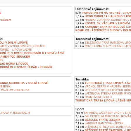
Historické zajímavosti
Ě
50 m
POHOSTINSTVÍ NA RYCHTĚ - LIPO
1,5 km
HROB RUDOLFA HAUKEHO S POM
RADĚDEM
1,7 km
HROBKA JOHANNA SCHROTHA V L
1,7 km
KOSTEL SV. VÁCLAVA V LIPOVÉ-
3,1 km
KAMENNÝ ZNAK NA BUDOVĚ Č.P. 
KOMPLEX LÁZEŇSKÝCH BUDOV V DOLNÍ
ti
Technické zajímavosti
LÍ V DOLNÍ LIPOVÉ
1,4 km
ŽELEZNIČNÍ TRAŤ RAMZOVÁ-LIPO
AMEN V RYCHLEBSKÝCH HORÁCH
6,3 km
ROZHLEDNA ZLATÝ CHLUM U JES
OMEZÍ - LIPOVÁ-LÁZNĚ
DNÍ REZERVACE BOBROVNÍK U LIPOVÉ-LÁZNÍ
RAMEN POD ŠERÁKEM
KY
NAD HORNÍ LIPOVOU
RODNÍ REZERVACE ŠERÁK - KEPRNÍK
Turistika
ANNA SCHROTHA V DOLNÍ LIPOVÉ
1,4 km
TURISTICKÁ TRASA LIPOVÁ–LÁZ
ESENÍK
5,6 km
VRCHOL ŠERÁK V HRUBÉM JESEN
 MUZEUM JESENICKA
6,8 km
LVÍ HORA V RYCHLEBSKÝCH HOR
7,1 km
LATZELOVA STEZKA KRASEM RYC
7,3 km
RAMZOVSKÉ SEDLO
TURISTICKÁ TRASA LIPOVÁ–LÁZNĚ–MI
Sport
LIPOVÁ V JESENÍKÁCH
765 m
SKI AREÁL LÁZEŇSKÝ VRCH V LIPO
2,0 km
SKI CENTRUM MIROSLAV LIPOVÁ-
2,8 km
BĚŽECKÉ TRATĚ JESENÍK
7,1 km
LANOVKA RAMZOVÁ - ŠERÁK
7,1 km
LYŽAŘSKÉ STŘEDISKO BONERA 
7,3 km
BĚŽECKÉ TRATĚ RAMZOVÁ - LIP