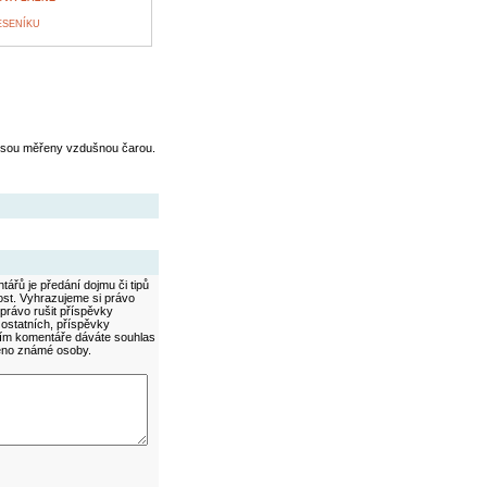
ESENÍKU
jsou měřeny vzdušnou čarou.
ářů je předání dojmu či tipů
ost. Vyhrazujeme si právo
právo rušit příspěvky
 ostatních, příspěvky
áním komentáře dáváte souhlas
méno známé osoby.