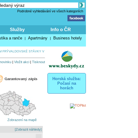
Podrobné vyhledávání ve všech kategoriích
Služby
Info o ČR
stika a ranče
Apartmány
Business hotely
|
|
M FRÝVALDOVSKÉ STÁVKY V
 novinku
|
Vložit akci
|
Tisknout
Horská služba:
Počasí na
horách
Zobrazení na mapě
[Zobrazit náhledy]