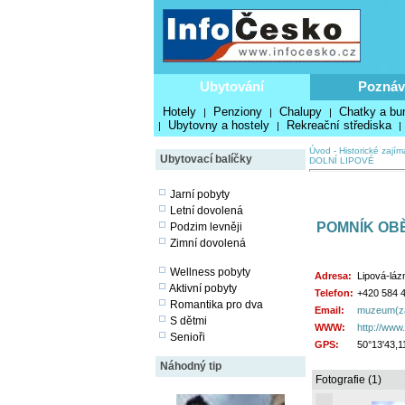
Ubytování
Poznáv
Hotely
Penziony
Chalupy
Chatky a bu
|
|
|
Ubytovny a hostely
Rekreační střediska
|
|
|
Úvod
-
Historické zajím
Ubytovací balíčky
DOLNÍ LIPOVÉ
Jarní pobyty
Letní dovolená
POMNÍK OB
Podzim levněji
Zimní dovolená
Wellness pobyty
Adresa:
Lipová-láz
Aktivní pobyty
Telefon:
+420 584 4
Romantika pro dva
Email:
muzeum(zav
S dětmi
WWW:
http://www.
Senioři
GPS:
50°13'43,1
Náhodný tip
Fotografie (1)