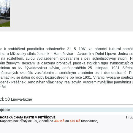
o k prohlášení památníku odhaleného 21. 5. 1961 za národní kulturní památ
 se u křižovatky silnic Jeseník – Hanušovice – Javorník v Dolní Lipové. Jedná se
 na rozlehlém, žulou vydlážděném prostranství s pěti schodišťovými stupni.
ém žulovými deskami je osazena bronzová plastika stojících figur symbolizujícíc
nkou na tzv. frývaldovskou stávku, která proběhla 25. listopadu 1931. Střetnut
ěstnaných skončilo zastřelením a smrtelným zraněním osmi demonstrantů. Pr
mátníku se datují do doby bezprostředně po roce 1931. V rámci vypsané soutěže
Zdeněk Pešánek. Jeho návrh však nebyl realizován. Autorem nynějšího památníku
ežal.
: OÚ Lipová-lázně
ajdete
Hrub
HORSKÁ CHATA KASTE V PETŘÍKOVĚ
Kapacita bez přistýlek: 29, v ceně od
330 Kč
do
470 Kč
(osoba/noc)