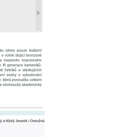
ku (dnes pouze kulturní
 o volně stojící bronzové
 Na masivním hranolovém
h tři generace kameníků.
í četníků a stávkujících
vní snahy o vybudování
, která posoudila celkem
 je olomoucký akademický
ý a Nízký Jeseník / Ostružná