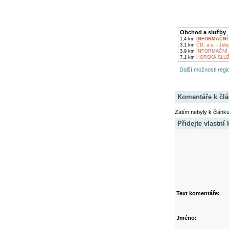
Obchod a služby
1,4 km
INFORMAČNÍ
3,1 km
ČD, a.s. - žele
3,9 km
INFORMAČNÍ 
7,1 km
HORSKÁ SLUŽ
Další možnosti regio
Komentáře k čl
Zatím nebyly k článk
Přidejte vlastní
Text komentáře:
Jméno: