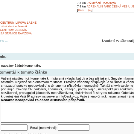
7,3 km
LYŽOVÁNÍ RAMZOVÁ
7,4 km
ADRENALIN PARK ČESKÁ VES U J
[
]
Další... (4)
 CENTRUM LIPOVÁ-LÁZNĚ
zniční stanice Jeseník
CENTRUM JESENÍK
BA STANICE RAMZOVÁ
nu ...
Uvedené vzdálenosti 
ánku
u napsány žádné komentáře.
 komentář k tomuto článku
Vážení návštěvníci, komentáře k místu smí vkládat každý a bez přihlášení. Smyslem koment
ostatním. Nejedná se o chatovou místnost. Prosíme všechny přispívající o slušnost a věcn
smazat příspěvky nesouvisející s tématem a příspěvky nesmyslné. Taktéž si vyhrazujeme 
porušující zákony ČR, vulgární, spamující, urážející, pomlouvající, nerespektující soukromí
nezákonné, propagující jakoukoliv nesnášenlivost, diskriminaci či skrytou reklamu. Odesl
k uveřejnění Vaší IP adresy na serveru InfoCesko.cz. Vaše jméno či nick nesmí zneužít j
Redakce neodpovídá za obsah diskusních příspěvků.
Email (nepovinné):