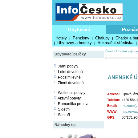
Ubytování
Poznáv
Hotely
Penziony
Chalupy
Chatky a bu
|
|
|
Ubytovny a hostely
Rekreační střediska
|
|
|
Úvod
-
Přírodní zajímav
Ubytovací balíčky
Jarní pobyty
Letní dovolená
ANENSKÉ ÚD
Podzim levněji
Zimní dovolená
Wellness pobyty
Adresa:
Lipová-láz
Aktivní pobyty
Telefon:
+420 584 4
Romantika pro dva
Email:
muzeum(zav
S dětmi
WWW:
http://www.
Senioři
GPS:
50°13'1,90
Náhodný tip