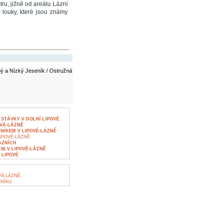
ru, jižně od areálu Lázní
 louky, které jsou známy
ý a Nízký Jeseník / Ostružná
STÁVKY V DOLNÍ LIPOVÉ
OVÁ-LÁZNĚ
ÍKEM V LIPOVÉ-LÁZNĚ
IPOVÉ-LÁZNĚ
ÁZNÍCH
36 V LIPOVÉ-LÁZNĚ
 LIPOVÉ
VÁ-LÁZNĚ
NÍKU