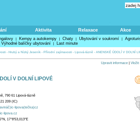
ání
Aktivita
Relaxace
Akce
ngalovy
Kempy a autokempy
Chaty
Ubytování v soukromí
Agroturi
|
|
|
|
Výhodné balíčky ubytování
Last minute
|
osti
-
Hrubý a Nízký Jeseník
-
Přírodní zajímavosti
-
Lipová-lázně
-
ANENSKÉ ÚDOLÍ V DOLNÍ L
Upravit informace
|
Vložit
OLÍ V DOLNÍ LIPOVÉ
ně, 790 61 Lipová-lázně
21 209 (IC)
ináč)ic-lipova(tečka)cz
ic-lipova.cz
5"N, 17°8'53,013"E