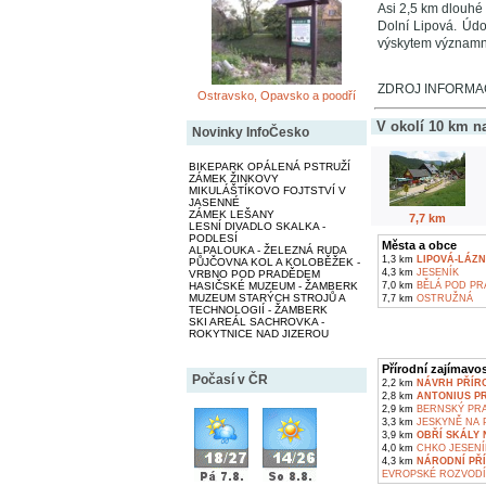
Asi 2,5 km dlouhé 
Dolní Lipová. Údo
výskytem významný
ZDROJ INFORMACÍ
Ostravsko, Opavsko a poodří
V okolí 10 km n
Novinky InfoČesko
BIKEPARK OPÁLENÁ PSTRUŽÍ
ZÁMEK ŽINKOVY
MIKULÁŠTÍKOVO FOJTSTVÍ V
JASENNÉ
ZÁMEK LEŠANY
7,7 km
LESNÍ DIVADLO SKALKA -
PODLESÍ
Města a obce
ALPALOUKA - ŽELEZNÁ RUDA
1,3 km
LIPOVÁ-LÁZN
PŮJČOVNA KOL A KOLOBĚŽEK -
4,3 km
JESENÍK
VRBNO POD PRADĚDEM
HASIČSKÉ MUZEUM - ŽAMBERK
7,0 km
BĚLÁ POD P
MUZEUM STARÝCH STROJŮ A
7,7 km
OSTRUŽNÁ
TECHNOLOGIÍ - ŽAMBERK
SKI AREÁL SACHROVKA -
ROKYTNICE NAD JIZEROU
Přírodní zajímavos
Počasí v ČR
2,2 km
NÁVRH PŘÍRO
2,8 km
ANTONIUS P
2,9 km
BERNSKÝ PR
3,3 km
JESKYNĚ NA P
3,9 km
OBŘÍ SKÁLY 
4,0 km
CHKO JESENÍ
4,3 km
NÁRODNÍ PŘÍ
EVROPSKÉ ROZVODÍ