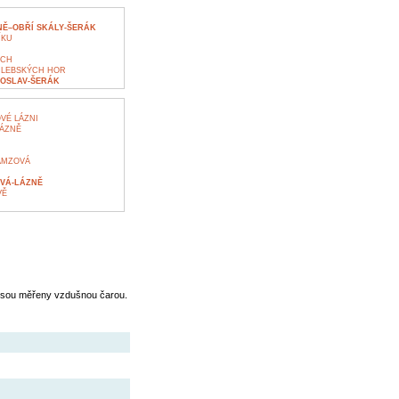
NĚ–OBŘÍ SKÁLY-ŠERÁK
ÍKU
ÁCH
HLEBSKÝCH HOR
ROSLAV-ŠERÁK
VÉ LÁZNI
LÁZNĚ
AMZOVÁ
OVÁ-LÁZNĚ
VĚ
jsou měřeny vzdušnou čarou.