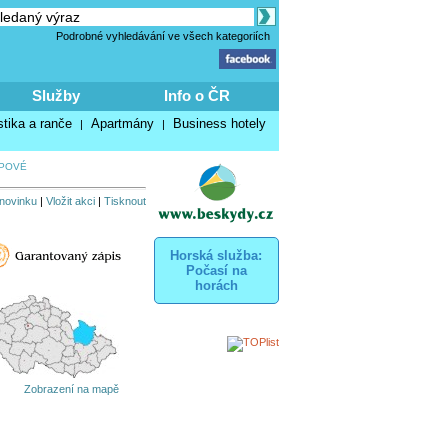
Podrobné vyhledávání ve všech kategoriích
Služby
Info o ČR
stika a ranče
Apartmány
Business hotely
|
|
IPOVÉ
 novinku
|
Vložit akci
|
Tisknout
Horská služba:
Počasí na
horách
Zobrazení na mapě