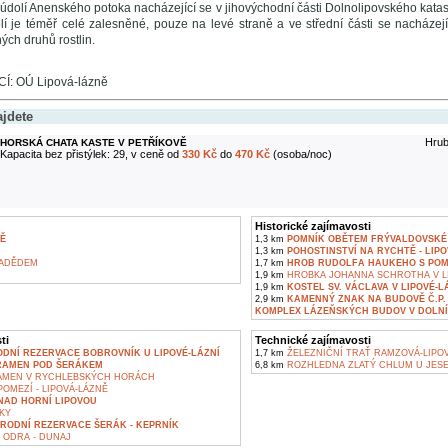
údolí Anenského potoka nacházející se v jihovýchodní části Dolnolipovského katast
lí je téměř celé zalesněné, pouze na levé straně a ve střední části se nacházejí
ch druhů rostlin.
: OÚ Lipová-lázně
ajdete
Hrub
HORSKÁ CHATA KASTE V PETŘÍKOVĚ
Kapacita bez přistýlek: 29, v ceně od
330 Kč
do
470 Kč
(osoba/noc)
Historické zajímavosti
Ě
1,3 km
POMNÍK OBĚTEM FRÝVALDOVSKÉ 
1,3 km
POHOSTINSTVÍ NA RYCHTĚ - LIP
RADĚDEM
1,7 km
HROB RUDOLFA HAUKEHO S POMN
1,9 km
HROBKA JOHANNA SCHROTHA V L
1,9 km
KOSTEL SV. VÁCLAVA V LIPOVÉ-L
2,9 km
KAMENNÝ ZNAK NA BUDOVĚ Č.P. 
KOMPLEX LÁZEŇSKÝCH BUDOV V DOLNÍ
ti
Technické zajímavosti
DNÍ REZERVACE BOBROVNÍK U LIPOVÉ-LÁZNÍ
1,7 km
ŽELEZNIČNÍ TRAŤ RAMZOVÁ-LIPO
RAMEN POD ŠERÁKEM
6,8 km
ROZHLEDNA ZLATÝ CHLUM U JESE
AMEN V RYCHLEBSKÝCH HORÁCH
OMEZÍ - LIPOVÁ-LÁZNĚ
NAD HORNÍ LIPOVOU
KY
RODNÍ REZERVACE ŠERÁK - KEPRNÍK
 ODRA - DUNAJ