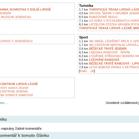
Turistika
ANNA SCHROTHA V DOLNÍ LIPOVÉ
1,7 km
TURISTICKÁ TRASA LIPOVÁ–LÁZ
ESENÍK
4,5 km
VRCHOL ŠERÁK V HRUBÉM JESEN
 MUZEUM JESENICKA
6,5 km
RAMZOVSKÉ SEDLO
7,1 km
LVÍ HORA V RYCHLEBSKÝCH HOR
8,2 km
LATZELOVA STEZKA KRASEM RYC
TURISTICKÁ TRASA LIPOVÁ–LÁZNĚ–MI
Sport
LIPOVÁ V JESENÍKÁCH
1,1 km
SKI AREÁL LÁZEŇSKÝ VRCH V LIPO
1,7 km
SKI CENTRUM MIROSLAV LIPOVÁ-
2,6 km
BĚŽECKÉ TRATĚ JESENÍK
6,3 km
LANOVKA RAMZOVÁ - ŠERÁK
6,3 km
LYŽAŘSKÉ STŘEDISKO BONERA R
6,6 km
LYŽOVÁNÍ RAMZOVÁ
6,6 km
BĚŽECKÉ TRATĚ RAMZOVÁ - LIP
7,6 km
LETNÍ BOBOVÁ DRÁHA V PETŘIKO
[
]
Další... (4)
 CENTRUM LIPOVÁ-LÁZNĚ
zniční stanice Jeseník
CENTRUM JESENÍK
BA STANICE RAMZOVÁ
nu ...
Uvedené vzdálenosti 
ánku
u napsány žádné komentáře.
 komentář k tomuto článku