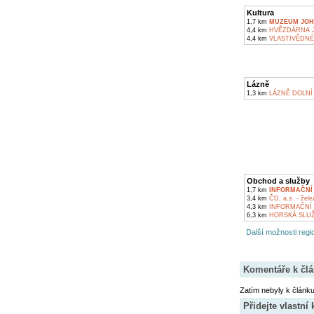
Kultura
1,7 km
MUZEUM JOH
4,4 km
HVĚZDÁRNA J
4,4 km
VLASTIVĚDNÉ
Lázně
1,3 km
LÁZNĚ DOLNÍ 
Obchod a služby
1,7 km
INFORMAČNÍ
3,4 km
ČD, a.s. - žele
4,3 km
INFORMAČNÍ 
6,3 km
HORSKÁ SLUŽ
Další možnosti regio
Komentáře k čl
Zatím nebyly k článk
Přidejte vlastní