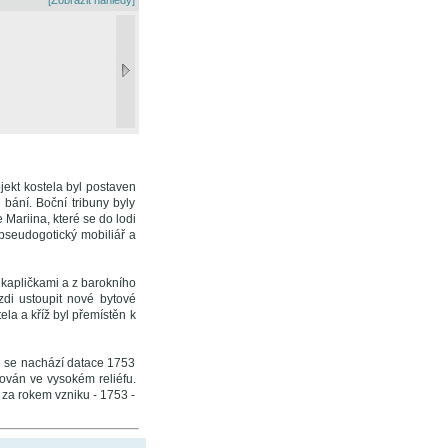
[Zobrazit náhledy]
jekt kostela byl postaven
bání. Boční tribuny byly
Mariina, které se do lodi
 pseudogotický mobiliář a
s kapličkami a z barokního
zdi ustoupit nové bytové
ela a kříž byl přemístěn k
ě se nachází datace 1753
cován ve vysokém reliéfu.
za rokem vzniku - 1753 -