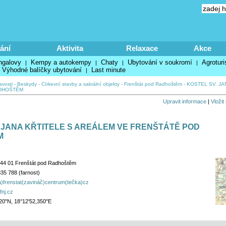
ání
Aktivita
Relaxace
Akce
ngalovy
Kempy a autokempy
Chaty
Ubytování v soukromí
Agroturi
|
|
|
|
Výhodné balíčky ubytování
Last minute
|
avosti
-
Beskydy
-
Církevní stavby a sakrální objekty
-
Frenštát pod Radhoštěm
-
KOSTEL SV. JA
DHOŠTĚM
Upravit informace
|
Vložit
 JANA KŘTITELE S AREÁLEM VE FRENŠTÁTĚ POD
M
 744 01 Frenštát pod Radhoštěm
35 788 (farnost)
a)frenstat(zavináč)centrum(tečka)cz
fnj.cz
20"N, 18°12'52,350"E