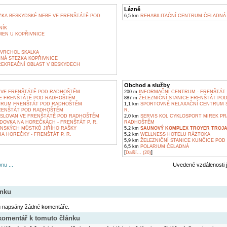
Lázně
KA BESKYDSKÉ NEBE VE FRENŠTÁTĚ POD
6,5 km
REHABILITAČNÍ CENTRUM ČELADNÁ
NÍK
EN U KOPŘIVNICE
 VRCHOL SKALKA
NÁ STEZKA KOPŘIVNICE
REKREAČNÍ OBLAST V BESKYDECH
Obchod a služby
 VE FRENŠTÁTĚ POD RADHOŠTĚM
200 m
INFORMAČNÍ CENTRUM - FRENŠTÁT P
VE FRENŠTÁTĚ POD RADHOŠTĚM
887 m
ŽELEZNIČNÍ STANICE FRENŠTÁT PO
RUM FRENŠTÁT POD RADHOŠTĚM
1,1 km
SPORTOVNĚ RELAXAČNÍ CENTRUM ST
RENŠTÁT POD RADHOŠTĚM
R.
 SLOVAN VE FRENŠTÁTĚ POD RADHOŠTĚM
2,0 km
SERVIS KOL CYKLOSPORT MIREK PR
DOVKA NA HOREČKÁCH - FRENŠTÁT P. R.
RADHOŠTĚM
NSKÝCH MŮSTKŮ JIŘÍHO RAŠKY
5,2 km
SAUNOVÝ KOMPLEX TROYER TROJA
 HOREČKY - FRENŠTÁT P. R.
5,2 km
WELLNESS HOTELU RÁZTOKA
5,9 km
ŽELEZNIČNÍ STANICE KUNČICE POD
6,5 km
POLARIUM ČELADNÁ
[
]
Další... (20)
nu ...
Uvedené vzdálenosti 
ánku
u napsány žádné komentáře.
 komentář k tomuto článku