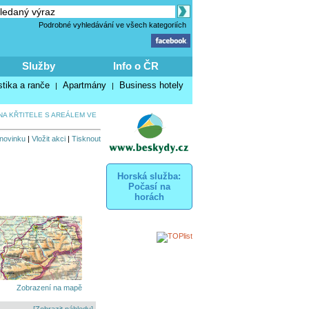
Podrobné vyhledávání ve všech kategoriích
Služby
Info o ČR
stika a ranče
Apartmány
Business hotely
|
|
NA KŘTITELE S AREÁLEM VE
 novinku
|
Vložit akci
|
Tisknout
Horská služba:
Počasí na
horách
Zobrazení na mapě