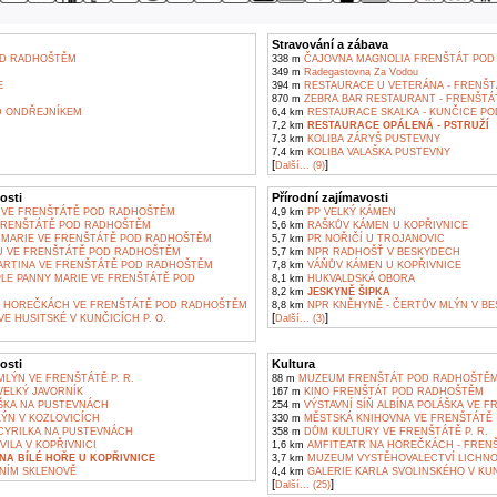
Stravování a zábava
D RADHOŠTĚM
338 m
ČAJOVNA MAGNOLIA FRENŠTÁT POD
349 m
Radegastovna Za Vodou
E
394 m
RESTAURACE U VETERÁNA - FRENŠ
870 m
ZEBRA BAR RESTAURANT - FRENŠT
 ONDŘEJNÍKEM
6,4 km
RESTAURACE SKALKA - KUNČICE P
7,2 km
RESTAURACE OPÁLENÁ - PSTRUŽÍ
7,3 km
KOLIBA ZÁRYŠ PUSTEVNY
7,4 km
KOLIBA VALAŠKA PUSTEVNY
[
]
Další... (9)
osti
Přírodní zajímavosti
 VE FRENŠTÁTĚ POD RADHOŠTĚM
4,9 km
PP VELKÝ KÁMEN
FRENŠTÁTĚ POD RADHOŠTĚM
5,6 km
RAŠKŮV KÁMEN U KOPŘIVNICE
 MARIE VE FRENŠTÁTĚ POD RADHOŠTĚM
5,7 km
PR NOŘIČÍ U TROJANOVIC
U VE FRENŠTÁTĚ POD RADHOŠTĚM
5,7 km
NPR RADHOŠŤ V BESKYDECH
ARTINA VE FRENŠTÁTĚ POD RADHOŠTĚM
7,8 km
VÁŇŮV KÁMEN U KOPŘIVNICE
LE PANNY MARIE VE FRENŠTÁTĚ POD
8,1 km
HUKVALDSKÁ OBORA
8,2 km
JESKYNĚ ŠIPKA
 HOREČKÁCH VE FRENŠTÁTĚ POD RADHOŠTĚM
8,8 km
NPR KNĚHYNĚ - ČERTŮV MLÝN V B
[
]
E HUSITSKÉ V KUNČICÍCH P. O.
Další... (3)
osti
Kultura
LÝN VE FRENŠTÁTĚ P. R.
88 m
MUZEUM FRENŠTÁT POD RADHOŠTĚ
ELKÝ JAVORNÍK
167 m
KINO FRENŠTÁT POD RADHOŠTĚM
ŠKA NA PUSTEVNÁCH
254 m
VÝSTAVNÍ SÍŇ ALBÍNA POLÁŠKA VE 
ÝN V KOZLOVICÍCH
330 m
MĚSTSKÁ KNIHOVNA VE FRENŠTÁTĚ
YRILKA NA PUSTEVNÁCH
358 m
DŮM KULTURY VE FRENŠTÁTĚ P. R.
ILA V KOPŘIVNICI
1,6 km
AMFITEATR NA HOREČKÁCH - FREN
A BÍLÉ HOŘE U KOPŘIVNICE
3,7 km
MUZEUM VYSTĚHOVALECTVÍ LICHN
NÍM SKLENOVĚ
4,4 km
GALERIE KARLA SVOLINSKÉHO V KU
[
]
Další... (25)