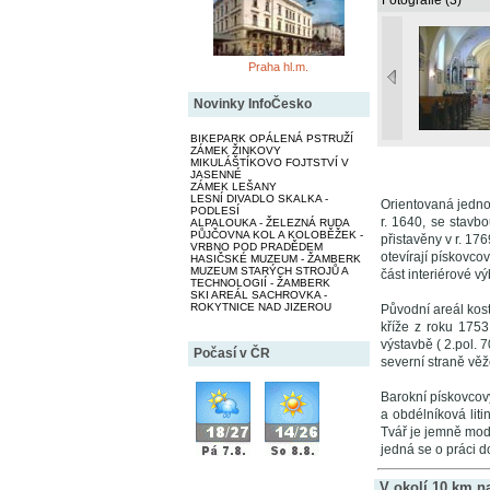
Fotografie (3)
Praha hl.m.
Novinky InfoČesko
BIKEPARK OPÁLENÁ PSTRUŽÍ
ZÁMEK ŽINKOVY
MIKULÁŠTÍKOVO FOJTSTVÍ V
JASENNÉ
ZÁMEK LEŠANY
LESNÍ DIVADLO SKALKA -
Orientovaná jedno
PODLESÍ
r. 1640, se stavb
ALPALOUKA - ŽELEZNÁ RUDA
PŮJČOVNA KOL A KOLOBĚŽEK -
přistavěny v r. 17
VRBNO POD PRADĚDEM
otevírají pískovco
HASIČSKÉ MUZEUM - ŽAMBERK
MUZEUM STARÝCH STROJŮ A
část interiérové vý
TECHNOLOGIÍ - ŽAMBERK
SKI AREÁL SACHROVKA -
ROKYTNICE NAD JIZEROU
Původní areál kost
kříže z roku 1753
výstavbě ( 2.pol. 7
Počasí v ČR
severní straně věž
Barokní pískovcov
a obdélníková liti
Tvář je jemně mod
jedná se o práci 
V okolí 10 km n