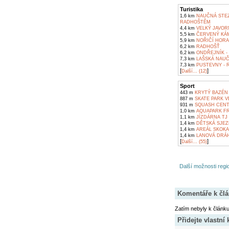
Turistika
1,6 km
NAUČNÁ STEZ
RADHOŠTĚM
4,4 km
VELKÝ JAVOR
5,5 km
ČERVENÝ KÁM
5,9 km
NOŘIČÍ HORA
6,2 km
RADHOŠŤ
6,2 km
ONDŘEJNÍK -
7,3 km
LAŠSKÁ NAUČ
7,3 km
PUSTEVNY - 
[
]
Další... (12)
Sport
443 m
KRYTÝ BAZÉN
887 m
SKATE PARK 
931 m
SQUASH CENT
1,0 km
AQUAPARK F
1,1 km
JÍZDÁRNA TJ
1,4 km
DĚTSKÁ SJEZ
1,4 km
AREÁL SKOKA
1,4 km
LANOVÁ DRÁHA
[
]
Další... (55)
Další možnosti regio
Komentáře k čl
Zatím nebyly k článk
Přidejte vlastní