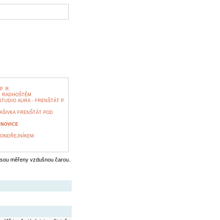
. R.
D RADHOŠTĚM
UDIO AURA - FRENŠTÁT P.
AŠIVKA FRENŠTÁT POD
NOVICE
 ONDŘEJNÍKEM
jsou měřeny vzdušnou čarou.