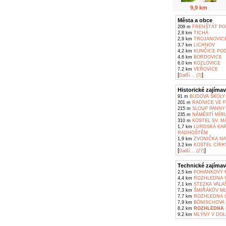
9,9 km
Města a obce
209 m
FRENŠTÁT PO
2,8 km
TICHÁ
2,9 km
TROJANOVIC
3,7 km
LICHNOV
4,2 km
KUNČICE POD
4,6 km
BORDOVICE
6,0 km
KOZLOVICE
7,2 km
VEŘOVICE
[
]
Další... (7)
Historické zajímav
91 m
BUDOVA ŠKOLY
201 m
RADNICE VE 
215 m
SLOUP PANNY
235 m
NÁMĚSTÍ MÍR
310 m
KOSTEL SV. M
1,7 km
LURDSKÁ KAP
RADHOŠTĚM
1,9 km
ZVONIČKA NA
3,2 km
KOSTEL CÍRKV
[
]
Další... (27)
Technické zajímav
2,5 km
POHANKOVÝ M
4,4 km
ROZHLEDNA V
7,1 km
STEZKA VALA
7,3 km
ŠMIŘÁKŮV ML
7,7 km
ROZHLEDNA C
7,9 km
BÖNISCHOVA V
8,2 km
ROZHLEDNA N
9,2 km
MLÝNY V DOL