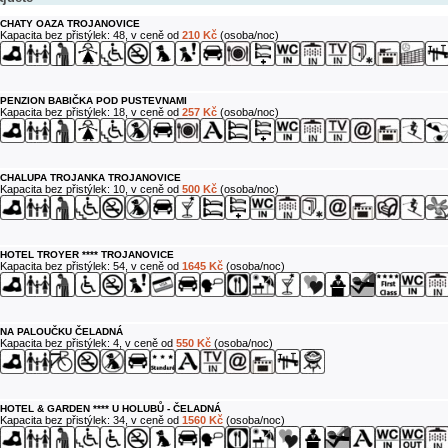
CHATY OAZA TROJANOVICE
Kapacita bez přistýlek: 48, v ceně od
210 Kč
(osoba/noc)
PENZION BABIČKA POD PUSTEVNAMI
Kapacita bez přistýlek: 18, v ceně od
257 Kč
(osoba/noc)
CHALUPA TROJANKA TROJANOVICE
Kapacita bez přistýlek: 10, v ceně od
500 Kč
(osoba/noc)
HOTEL TROYER **** TROJANOVICE
Kapacita bez přistýlek: 54, v ceně od
1645 Kč
(osoba/noc)
NA PALOUČKU ČELADNÁ
Kapacita bez přistýlek: 4, v ceně od
550 Kč
(osoba/noc)
HOTEL & GARDEN **** U HOLUBŮ - ČELADNÁ
Kapacita bez přistýlek: 34, v ceně od
1560 Kč
(osoba/noc)