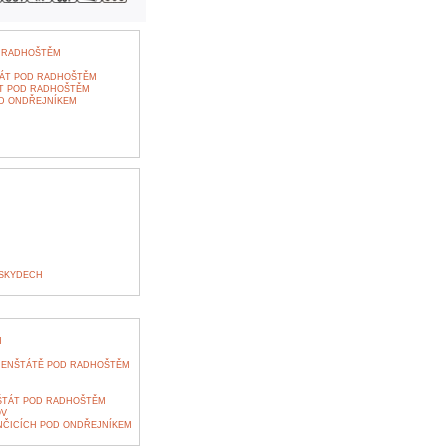
 RADHOŠTĚM
TÁT POD RADHOŠTĚM
ÁT POD RADHOŠTĚM
OD ONDŘEJNÍKEM
ESKYDECH
M
FRENŠTÁTĚ POD RADHOŠTĚM
ŠTÁT POD RADHOŠTĚM
OV
NČICÍCH POD ONDŘEJNÍKEM