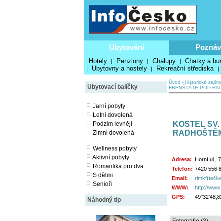
Ubytování
Poznáv
Hotely
Penziony
Chalupy
Chatky a bu
|
|
|
Ubytovny a hostely
Rekreační střediska
|
|
|
Úvod
-
Historické zajím
Ubytovací balíčky
FRENŠTÁTĚ POD RA
Jarní pobyty
Letní dovolená
KOSTEL SV.
Podzim levněji
RADHOŠTĚ
Zimní dovolená
Wellness pobyty
Aktivní pobyty
Adresa:
Horní ul.,
Romantika pro dva
Telefon:
+420 556 8
S dětmi
Email:
rimkf(tečk
Senioři
WWW:
http://www.
GPS:
49°32'48,8
Náhodný tip