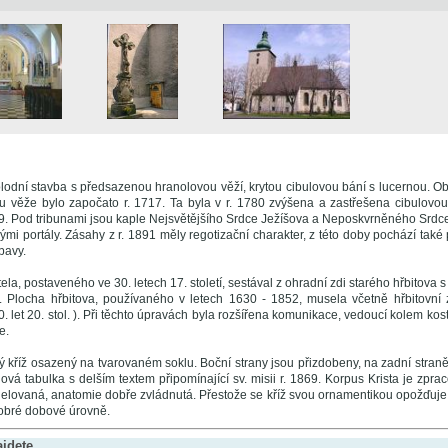
lodní stavba s předsazenou hranolovou věží, krytou cibulovou bání s lucernou. Ob
ou věže bylo započato r. 1717. Ta byla v r. 1780 zvýšena a zastřešena cibulovou 
69. Pod tribunami jsou kaple Nejsvětějšího Srdce Ježíšova a Neposkvrněného Srdce 
vými portály. Zásahy z r. 1891 měly regotizační charakter, z této doby pochází také
bavy.
ela, postaveného ve 30. letech 17. století, sestával z ohradní zdi starého hřbitova 
. Plocha hřbitova, používaného v letech 1630 - 1852, musela včetně hřbitovní 
0. let 20. stol. ). Při těchto úpravách byla rozšířena komunikace, vedoucí kolem kost
e.
ý kříž osazený na tvarovaném soklu. Boční strany jsou přizdobeny, na zadní stran
nová tabulka s delším textem připomínající sv. misii r. 1869. Korpus Krista je zpra
elovaná, anatomie dobře zvládnutá. Přestože se kříž svou ornamentikou opožďuje 
dobré dobové úrovně.
ajdete