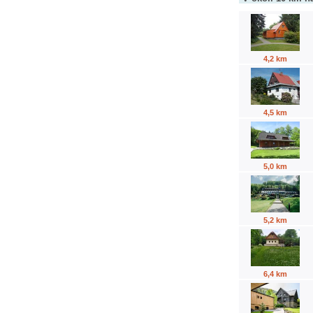
4,2 km
4,5 km
5,0 km
5,2 km
6,4 km