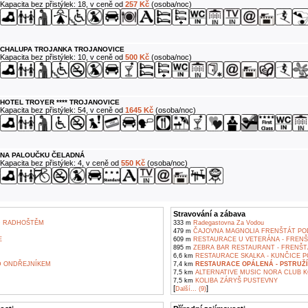
Kapacita bez přistýlek: 18, v ceně od
257 Kč
(osoba/noc)
CHALUPA TROJANKA TROJANOVICE
Kapacita bez přistýlek: 10, v ceně od
500 Kč
(osoba/noc)
HOTEL TROYER **** TROJANOVICE
Kapacita bez přistýlek: 54, v ceně od
1645 Kč
(osoba/noc)
NA PALOUČKU ČELADNÁ
Kapacita bez přistýlek: 4, v ceně od
550 Kč
(osoba/noc)
Stravování a zábava
D RADHOŠTĚM
333 m
Radegastovna Za Vodou
479 m
ČAJOVNA MAGNOLIA FRENŠTÁT P
E
609 m
RESTAURACE U VETERÁNA - FREN
895 m
ZEBRA BAR RESTAURANT - FRENŠ
6,6 km
RESTAURACE SKALKA - KUNČICE 
 ONDŘEJNÍKEM
7,4 km
RESTAURACE OPÁLENÁ - PSTRUŽÍ
7,5 km
ALTERNATIVE MUSIC NORA CLUB K
7,5 km
KOLIBA ZÁRYŠ PUSTEVNY
[
]
Další... (9)