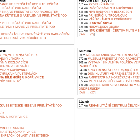
osti
Přírodní zajímavosti
MARIE VE FRENŠTÁTĚ POD RADHOŠTĚM
4,7 km
PP VELKÝ KÁMEN
RENŠTÁTĚ POD RADHOŠTĚM
5,4 km
RAŠKŮV KÁMEN U KOPŘIVNICE
ARTINA VE FRENŠTÁTĚ POD RADHOŠTĚM
5,8 km
NPR RADHOŠŤ V BESKYDECH
ANA KŘTITELE S AREÁLEM VE FRENŠTÁTĚ POD
5,9 km
PR NOŘIČÍ U TROJANOVIC
7,6 km
VÁŇŮV KÁMEN U KOPŘIVNICE
Y VE FRENŠTÁTĚ POD RADHOŠTĚM
8,0 km
JESKYNĚ ŠIPKA
LE PANNY MARIE VE FRENŠTÁTĚ POD
8,0 km
HUKVALDSKÁ OBORA
9,1 km
NPR KNĚHYNĚ - ČERTŮV MLÝN V 
[
]
 HOREČKÁCH VE FRENŠTÁTĚ POD RADHOŠTĚM
Další... (2)
E HUSITSKÉ V KUNČICÍCH P. O.
osti
Kultura
LÝN VE FRENŠTÁTĚ P. R.
96 m
MĚSTSKÁ KNIHOVNA VE FRENŠTÁTĚ
ELKÝ JAVORNÍK
272 m
MUZEUM FRENŠTÁT POD RADHOŠ
ÝN V KOZLOVICÍCH
301 m
VÝSTAVNÍ SÍŇ ALBÍNA POLÁŠKA VE
ŠKA NA PUSTEVNÁCH
RADHOŠTĚM
ILA V KOPŘIVNICI
343 m
KINO FRENŠTÁT POD RADHOŠTĚM
YRILKA NA PUSTEVNÁCH
494 m
DŮM KULTURY VE FRENŠTÁTĚ P. R.
A BÍLÉ HOŘE U KOPŘIVNICE
1,5 km
AMFITEATR NA HOREČKÁCH - FRE
NÍM SKLENOVĚ
3,5 km
MUZEUM VYSTĚHOVALECTVÍ LICH
4,6 km
GALERIE KARLA SVOLINSKÉHO V K
ONDŘEJNÍKEM
[
]
Další... (25)
Lázně
KA BESKYDSKÉ NEBE VE FRENŠTÁTĚ POD
6,7 km
REHABILITAČNÍ CENTRUM ČELADN
NÍK
EN U KOPŘIVNICE
 VRCHOL SKALKA
NÁ STEZKA KOPŘIVNICE
REKREAČNÍ OBLAST V BESKYDECH