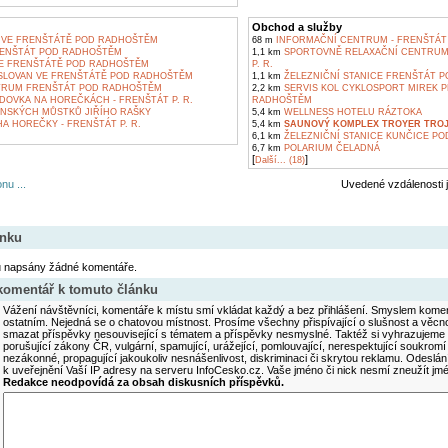
Obchod a služby
 VE FRENŠTÁTĚ POD RADHOŠTĚM
68 m
INFORMAČNÍ CENTRUM - FRENŠTÁT P
ENŠTÁT POD RADHOŠTĚM
1,1 km
SPORTOVNĚ RELAXAČNÍ CENTRUM 
VE FRENŠTÁTĚ POD RADHOŠTĚM
P. R.
SLOVAN VE FRENŠTÁTĚ POD RADHOŠTĚM
1,1 km
ŽELEZNIČNÍ STANICE FRENŠTÁT 
RUM FRENŠTÁT POD RADHOŠTĚM
2,2 km
SERVIS KOL CYKLOSPORT MIREK P
DOVKA NA HOREČKÁCH - FRENŠTÁT P. R.
RADHOŠTĚM
NSKÝCH MŮSTKŮ JIŘÍHO RAŠKY
5,4 km
WELLNESS HOTELU RÁZTOKA
 HOREČKY - FRENŠTÁT P. R.
5,4 km
SAUNOVÝ KOMPLEX TROYER TRO
6,1 km
ŽELEZNIČNÍ STANICE KUNČICE P
6,7 km
POLARIUM ČELADNÁ
[
]
Další... (18)
nu ...
Uvedené vzdálenosti 
ánku
u napsány žádné komentáře.
 komentář k tomuto článku
Vážení návštěvníci, komentáře k místu smí vkládat každý a bez přihlášení. Smyslem koment
ostatním. Nejedná se o chatovou místnost. Prosíme všechny přispívající o slušnost a věcn
smazat příspěvky nesouvisející s tématem a příspěvky nesmyslné. Taktéž si vyhrazujeme 
porušující zákony ČR, vulgární, spamující, urážející, pomlouvající, nerespektující soukromí
nezákonné, propagující jakoukoliv nesnášenlivost, diskriminaci či skrytou reklamu. Odesl
k uveřejnění Vaší IP adresy na serveru InfoCesko.cz. Vaše jméno či nick nesmí zneužít j
Redakce neodpovídá za obsah diskusních příspěvků.