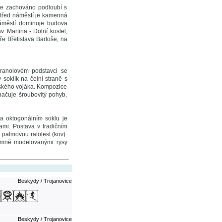
je zachováno podloubí s
střed náměstí je kamenná
áměstí dominuje budova
. Martina - Dolní kostel,
íře Břetislava Bartoše, na
hranolovém podstavci se
 soklík na čelní straně s
římského vojáka. Kompozice
ačuje šroubovitý pohyb,
a oktogonálním soklu je
ami. Postava v tradičním
palmovou ratolest (kov).
 jemně modelovanými rysy
Beskydy / Trojanovice
Beskydy / Trojanovice