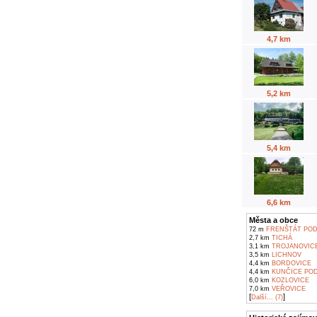
4,7 km
5,2 km
5,4 km
6,6 km
Města a obce
72 m
FRENŠTÁT PO
2,7 km
TICHÁ
3,1 km
TROJANOVIC
3,5 km
LICHNOV
4,4 km
BORDOVICE
4,4 km
KUNČICE POD
6,0 km
KOZLOVICE
7,0 km
VEŘOVICE
[
]
Další... (7)