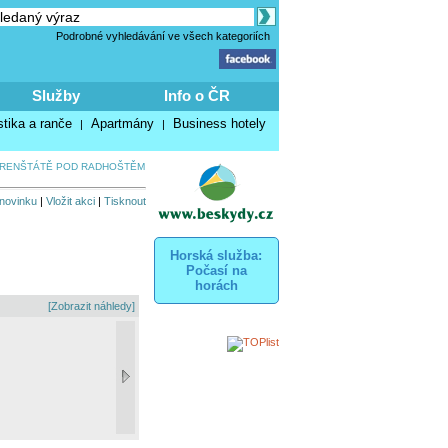
Podrobné vyhledávání ve všech kategoriích
Služby
Info o ČR
stika a ranče
Apartmány
Business hotely
|
|
 FRENŠTÁTĚ POD RADHOŠTĚM
 novinku
|
Vložit akci
|
Tisknout
Horská služba:
Počasí na
horách
[Zobrazit náhledy]