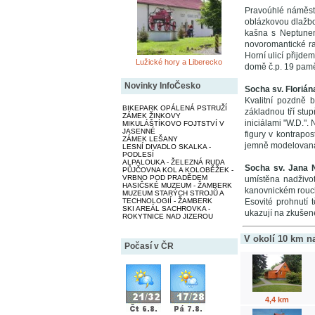
Pravoúhlé náměst
oblázkovou dlažbo
kašna s Neptune
novoromantické rad
Horní ulicí přijde
Lužické hory a Liberecko
domě č.p. 19 pamět
Novinky InfoČesko
Socha sv. Florián
Kvalitní pozdně 
BIKEPARK OPÁLENÁ PSTRUŽÍ
základnou tří stup
ZÁMEK ŽINKOVY
iniciálami "W.D.".
MIKULÁŠTÍKOVO FOJTSTVÍ V
JASENNÉ
figury v kontrap
ZÁMEK LEŠANY
jemně modelovaná 
LESNÍ DIVADLO SKALKA -
PODLESÍ
ALPALOUKA - ŽELEZNÁ RUDA
Socha sv. Jana
PŮJČOVNA KOL A KOLOBĚŽEK -
VRBNO POD PRADĚDEM
umístěna nadživot
HASIČSKÉ MUZEUM - ŽAMBERK
kanovnickém rouch
MUZEUM STARÝCH STROJŮ A
TECHNOLOGIÍ - ŽAMBERK
Esovité prohnutí 
SKI AREÁL SACHROVKA -
ukazují na zkušen
ROKYTNICE NAD JIZEROU
V okolí 10 km n
Počasí v ČR
4,4 km