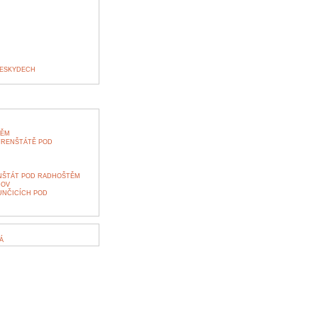
BESKYDECH
TĚM
 FRENŠTÁTĚ POD
NŠTÁT POD RADHOŠTĚM
NOV
UNČICÍCH POD
Á