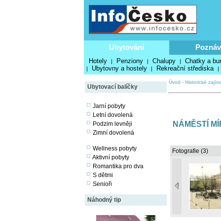
Ubytování
Poznáv
Hotely
Penziony
Chalupy
Chatky a bu
|
|
|
Ubytovny a hostely
Rekreační střediska
|
|
|
Úvod
-
Historické zajím
Ubytovací balíčky
Jarní pobyty
Letní dovolená
NÁMĚSTÍ M
Podzim levněji
Zimní dovolená
Wellness pobyty
Fotografie (3)
Aktivní pobyty
Romantika pro dva
S dětmi
Senioři
Náhodný tip