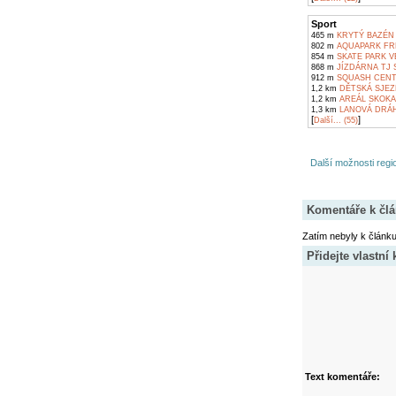
Sport
465 m
KRYTÝ BAZÉN
802 m
AQUAPARK FR
854 m
SKATE PARK 
868 m
JÍZDÁRNA TJ 
912 m
SQUASH CENT
1,2 km
DĚTSKÁ SJEZ
1,2 km
AREÁL SKOKA
1,3 km
LANOVÁ DRÁHA
[
]
Další... (55)
Další možnosti regio
Komentáře k čl
Zatím nebyly k článk
Přidejte vlastní
Text komentáře: