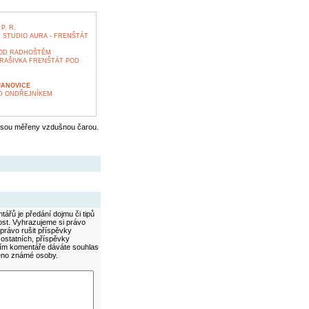
. R.
STUDIO AURA - FRENŠTÁT
POD RADHOŠTĚM
RAŠIVKA FRENŠTÁT POD
JANOVICE
OD ONDŘEJNÍKEM
jsou měřeny vzdušnou čarou.
ářů je předání dojmu či tipů
ost. Vyhrazujeme si právo
právo rušit příspěvky
 ostatních, příspěvky
áním komentáře dáváte souhlas
méno známé osoby.