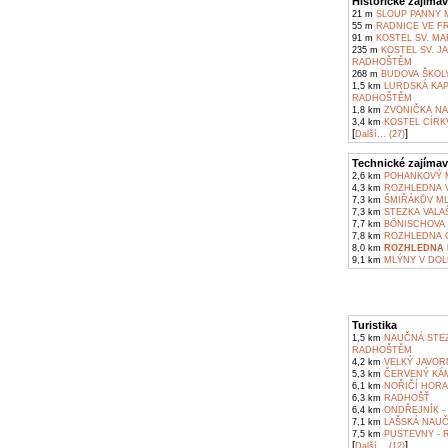
Historické zajímav
21 m
SLOUP PANNY 
55 m
RADNICE VE F
91 m
KOSTEL SV. M
235 m
KOSTEL SV. J
RADHOŠTĚM
268 m
BUDOVA ŠKOL
1,5 km
LURDSKÁ KAP
RADHOŠTĚM
1,8 km
ZVONIČKA NA
3,4 km
KOSTEL CÍRKV
[
]
Další... (27)
Technické zajímav
2,6 km
POHANKOVÝ M
4,3 km
ROZHLEDNA V
7,3 km
ŠMIŘÁKŮV ML
7,3 km
STEZKA VALA
7,7 km
BÖNISCHOVA V
7,8 km
ROZHLEDNA C
8,0 km
ROZHLEDNA N
9,1 km
MLÝNY V DOL
Turistika
1,5 km
NAUČNÁ STEZ
RADHOŠTĚM
4,2 km
VELKÝ JAVOR
5,3 km
ČERVENÝ KÁM
6,1 km
NOŘIČÍ HORA
6,3 km
RADHOŠŤ
6,4 km
ONDŘEJNÍK -
7,1 km
LAŠSKÁ NAUČ
7,5 km
PUSTEVNY - 
[
]
Další... (12)