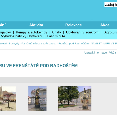
ání
Aktivita
Relaxace
Akce
ngalovy
Kempy a autokempy
Chaty
Ubytování v soukromí
Agroturi
|
|
|
|
Výhodné balíčky ubytování
Last minute
|
avosti
-
Beskydy
-
Památná místa a zajímavosti
-
Frenštát pod Radhoštěm
-
NÁMĚSTÍ MÍRU VE
Upravit informace
|
Vložit
ÍRU VE FRENŠTÁTĚ POD RADHOŠTĚM