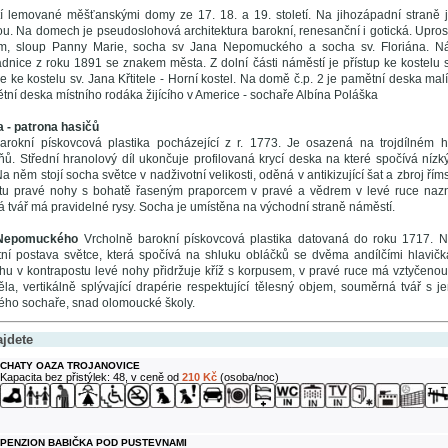
í lemované měšťanskými domy ze 17. 18. a 19. století. Na jihozápadní straně 
u. Na domech je pseudoslohová architektura barokní, renesanční i gotická. Upro
m, sloup Panny Marie, socha sv Jana Nepomuckého a socha sv. Floriána. N
nice z roku 1891 se znakem města. Z dolní části náměstí je přístup ke kostelu sv
me ke kostelu sv. Jana Křtitele - Horní kostel. Na domě č.p. 2 je pamětní deska mal
ní deska místního rodáka žijícího v Americe - sochaře Albína Poláška
a - patrona hasičů
barokní pískovcová plastika pocházející z r. 1773. Je osazená na trojdílném 
ňů. Střední hranolový díl ukončuje profilovaná krycí deska na které spočívá nízký
 Na něm stojí socha světce v nadživotní velikosti, oděná v antikizující šat a zbroj 
ostu pravé nohy s bohatě řaseným praporcem v pravé a vědrem v levé ruce nazn
tvář má pravidelné rysy. Socha je umístěna na východní straně náměstí.
 Nepomuckého
Vrcholně barokní pískovcová plastika datovaná do roku 1717. N
ní postava světce, která spočívá na shluku obláčků se dvěma andílčími hlavičk
u v kontrapostu levé nohy přidržuje kříž s korpusem, v pravé ruce má vztyčenou 
těla, vertikálně splývající drapérie respektující tělesný objem, souměrná tvář s
ého sochaře, snad olomoucké školy.
ajdete
CHATY OAZA TROJANOVICE
Kapacita bez přistýlek: 48, v ceně od
210 Kč
(osoba/noc)
PENZION BABIČKA POD PUSTEVNAMI