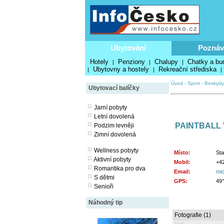
Ubytování
Poznáv
Hotely
Penziony
Chalupy
Chatky a bu
|
|
|
Ubytovny a hostely
Rekreační střediska
|
|
|
Úvod
-
Sport
-
Beskydy
Ubytovací balíčky
Jarní pobyty
Letní dovolená
PAINTBALL 
Podzim levněji
Zimní dovolená
Wellness pobyty
Místo:
Sta
Aktivní pobyty
Mobil:
+42
Romantika pro dva
Email:
mio
S dětmi
GPS:
49°
Senioři
Náhodný tip
Fotografie (1)