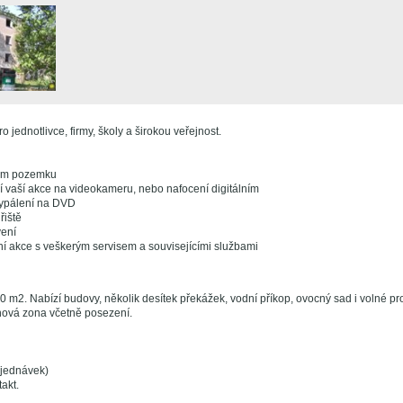
o jednotlivce, firmy, školy a širokou veřejnost.
šem pozemku
í vaší akce na videokameru, nebo nafocení digitálním
vypálení na DVD
řiště
vení
ní akce s veškerým servisem a souvisejícími službami
0 m2. Nabízí budovy, několik desítek překážek, vodní příkop, ovocný sad i volné pros
ová zona včetně posezení.
jednávek)
takt.