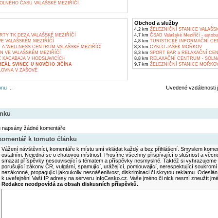
OLNÉHO ČASU VALAŠSKÉ MEZIŘÍČÍ
Obchod a služby
4,2 km
ŽELEZNIČNÍ STANICE VALAŠSK
TY TK DEZA VALAŠSKÉ MEZIŘÍČÍ
4,7 km
ČSAD Valašské Meziříčí - autobu
E VALAŠSKÉM MEZIŘÍČÍ
4,8 km
TURISTICKÉ INFORMAČNÍ CE
 A WELLNESS CENTRUM VALAŠSKÉ MEZIŘÍČÍ
8,3 km
CYKLO JAŠEK MOŘKOV
N VE VALAŠSKÉM MEZIŘÍČÍ
8,3 km
SPORT BAR a RELAXAČNÍ CE
 KACABAJA V HODSLAVICÍCH
8,8 km
RELAXAČNÍ CENTRUM - SOLNÁ
EÁL SVINEC U NOVÉHO JIČÍNA
9,7 km
ŽELEZNIČNÍ STANICE MOŘKO
OVNA V ZAŠOVÉ
nu ...
Uvedené vzdálenosti 
ánku
u napsány žádné komentáře.
 komentář k tomuto článku
Vážení návštěvníci, komentáře k místu smí vkládat každý a bez přihlášení. Smyslem koment
ostatním. Nejedná se o chatovou místnost. Prosíme všechny přispívající o slušnost a věcn
smazat příspěvky nesouvisející s tématem a příspěvky nesmyslné. Taktéž si vyhrazujeme 
porušující zákony ČR, vulgární, spamující, urážející, pomlouvající, nerespektující soukromí
nezákonné, propagující jakoukoliv nesnášenlivost, diskriminaci či skrytou reklamu. Odesl
k uveřejnění Vaší IP adresy na serveru InfoCesko.cz. Vaše jméno či nick nesmí zneužít j
Redakce neodpovídá za obsah diskusních příspěvků.