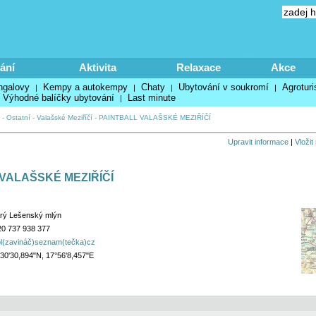
ání
Aktivita
Relaxace
Akce
ngalovy
Kempy a autokempy
Chaty
Ubytování v soukromí
Agroturi
|
|
|
|
Výhodné balíčky ubytování
Last minute
|
-
Ostatní
-
Valašské Meziříčí
-
PAINTBALL VALAŠSKÉ MEZIŘÍČÍ
Upravit informace
|
Vložit
VALAŠSKÉ MEZIŘÍČÍ
rý Lešenský mlýn
0 737 938 377
l(zavináč)seznam(tečka)cz
30'30,894"N, 17°56'8,457"E