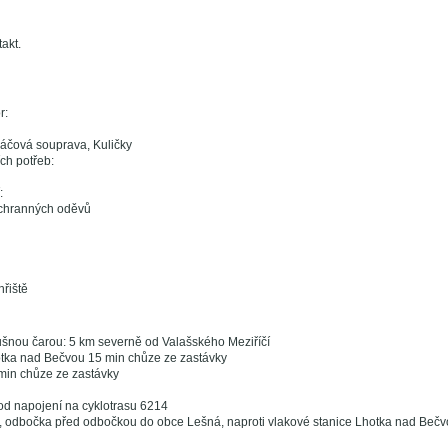
takt.
r:
áčová souprava, Kuličky
ch potřeb:
:
ochranných oděvů
hřiště
šnou čarou: 5 km severně od Valašského Meziříčí
otka nad Bečvou 15 min chůze ze zastávky
min chůze ze zastávky
od napojení na cyklotrasu 6214
 odbočka před odbočkou do obce Lešná, naproti vlakové stanice Lhotka nad Bečv