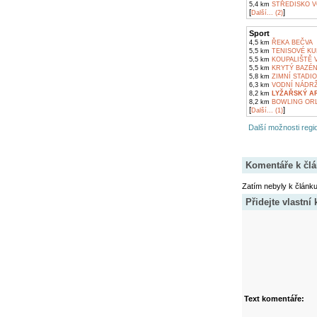
5,4 km
STŘEDISKO V
[
]
Další... (2)
Sport
4,5 km
ŘEKA BEČVA
5,5 km
TENISOVÉ KUR
5,5 km
KOUPALIŠTĚ V
5,5 km
KRYTÝ BAZÉN
5,8 km
ZIMNÍ STADIO
6,3 km
VODNÍ NÁDRŽ
8,2 km
LYŽAŘSKÝ AR
8,2 km
BOWLING ORL
[
]
Další... (1)
Další možnosti regio
Komentáře k čl
Zatím nebyly k článk
Přidejte vlastní
Text komentáře: