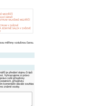
É MEZIŘÍČÍ
sové nádraží
NTRUM VALAŠSKÉ MEZIŘÍČÍ
NTRUM V ZAŠOVÉ
 JESKYNĚ SALZA V ZAŠOVÉ
V
jsou měřeny vzdušnou čarou.
ářů je předání dojmu či tipů
ost. Vyhrazujeme si právo
právo rušit příspěvky
 ostatních, příspěvky
áním komentáře dáváte souhlas
méno známé osoby.