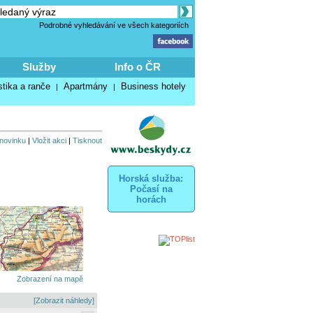
Podrobné vyhledávání ve všech kategoriích
Služby
Info o ČR
stika a ranče
Apartmány
Business hotely
|
|
 novinku
|
Vložit akci
|
Tisknout
Horská služba:
Počasí na
horách
Zobrazení na mapě
[Zobrazit náhledy]