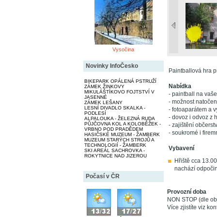
Vysočina
Novinky InfoČesko
Paintballová hra pr
BIKEPARK OPÁLENÁ PSTRUŽÍ
Nabídka
ZÁMEK ŽINKOVY
MIKULÁŠTÍKOVO FOJTSTVÍ V
- paintball na va
JASENNÉ
- možnost natočen
ZÁMEK LEŠANY
LESNÍ DIVADLO SKALKA -
- fotoaparátem a 
PODLESÍ
- dovoz i odvoz z h
ALPALOUKA - ŽELEZNÁ RUDA
PŮJČOVNA KOL A KOLOBĚŽEK -
- zajištění občerst
VRBNO POD PRADĚDEM
- soukromé i firem
HASIČSKÉ MUZEUM - ŽAMBERK
MUZEUM STARÝCH STROJŮ A
TECHNOLOGIÍ - ŽAMBERK
Vybavení
SKI AREÁL SACHROVKA -
ROKYTNICE NAD JIZEROU
Hřiště cca 13.00
nachází odpočin
Počasí v ČR
Provozní doba
NON STOP (dle ob
Více zjistíte viz kon