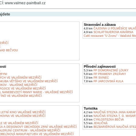
 www.valmez-paintball.cz
ajdete
Stravování a zábava
4,8 km
ČAJOVNA U PŮLMĚSÍCE VALAŠ
4,9 km
SCHLATTAUEROVA KAVÁRNA
Café restaurant "U Zvonu" - Valašské Mez
IŘÍČÍ
E
NAD BEČVOU
osti
Přírodní zajímavosti
Á
5,3 km
PP DOMORAZSKÉ LOUKY
RYNI
5,8 km
PP PRAMENY ZRZÁVKY
ÝCH VE VALAŠSKÉM MEZIŘÍČÍ
7,0 km
PR SVINEC
AKUBA VĚTŠÍHO VE VALAŠSKÉM MEZIŘÍČÍ
7,8 km
PP JARCOVSKÁ KULA
OV - VALAŠSKÉ MEZIŘÍČÍ
ROJICE VE VALAŠSKÉM MEZIŘÍČÍ
 NANEBEVZETÍ PANNY MARIE - VALAŠSKÉ MEZIŘÍČÍ
ÍNŮ VE VALAŠSKÉM MEZIŘÍČÍ
Turistika
LETNÍ KINO VALAŠSKÉ MEZIŘÍČÍ
4,2 km
NAUČNÁ STEZKA JANA KARAF
HOVNA VE VALAŠSKÉM MEZIŘÍČÍ
4,8 km
NAUČNÁ STEZKA T. G. MASAR
4,9 km
CYKLOSTEZKA BEČVA
E VE VALAŠSKÉM MEZIŘÍČÍ
5,5 km
JEHLIČNÁ
A A DESIGNOVÝ OBCHŮDEK ZRNÍ VALAŠSKÉ MEZIŘÍČÍ
5,9 km
BEZBARIÉROVÁ NAUČNÁ STEZ
LERIJNÍ CENTRUM - VALAŠSKÉM MEZIŘÍČÍ
BELÍNOVÁ MANUFAKTURA VE VALAŠSKÉM MEZIŘÍČÍ