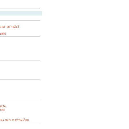
SKÉ MEZIŘÍČÍ
iříčí
IÁTA
YKA
KA OKOLO RYBNÍČKU