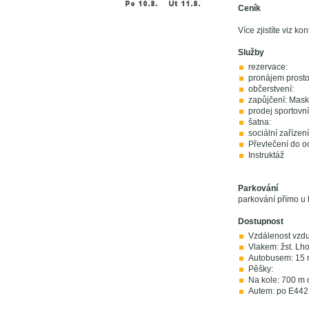
Ceník
Více zjistíte viz kon
Služby
rezervace:
pronájem prosto
občerstvení:
zapůjčení: Mask
prodej sportovní
šatna:
sociální zařízení
Převlečení do 
Instruktáž
Parkování
parkování přímo u 
Dostupnost
Vzdálenost vzdu
Vlakem: žst. Lh
Autobusem: 15 
Pěšky:
Na kole: 700 m 
Autem: po E442,