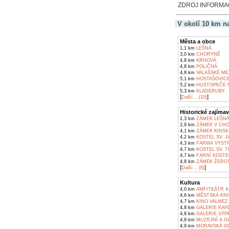
ZDROJ INFORMACÍ:
V okolí 10 km n
Města a obce
1,1 km
LEŠNÁ
3,0 km
CHORYNĚ
4,8 km
KRHOVÁ
4,8 km
POLIČNÁ
4,8 km
VALAŠSKÉ MEZ
5,1 km
HOSTAŠOVIC
5,2 km
HUSTOPEČE 
5,3 km
KLADERUBY
[
]
Další... (10)
Historické zajímav
1,3 km
ZÁMEK LEŠN
2,9 km
ZÁMEK V CHO
4,1 km
ZÁMEK KINSK
4,2 km
KOSTEL SV. J
4,3 km
FARMA VYSTRK
4,7 km
KOSTEL SV. T
4,7 km
FARNÍ KOSTEL
4,8 km
ZÁMEK ŽEROT
[
]
Další... (6)
Kultura
4,0 km
AMFITEÁTR A 
4,6 km
MĚSTSKÁ KNI
4,7 km
KINO VALMEZ
4,8 km
GALERIE KAPL
4,8 km
GALERIE SÝPK
4,8 km
MUZEJNÍ A GA
4,9 km
MORAVSKÁ GO