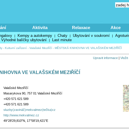
ání
Aktivita
Relaxace
Akce
ngalovy
Kempy a autokempy
Chaty
Ubytování v soukromí
Agroturi
|
|
|
|
Výhodné balíčky ubytování
Last minute
|
dy
-
Kulturní zařízení
-
Valašské Meziříčí
-
MĚSTSKÁ KNIHOVNA VE VALAŠSKÉM MEZIŘÍČÍ
Upravit informace
|
Vložit
NIHOVNA VE VALAŠSKÉM MEZIŘÍČÍ
Valašské Meziříčí
Masarykova 90, 757 01 Valašské Meziříčí
+420 571 621 589
+420 571 621 589
sluzby(zavináč)mekvalmez(tečka)cz
http://www.mekvalmez.cz
49°28'29,810"N, 17°58'19,421"E