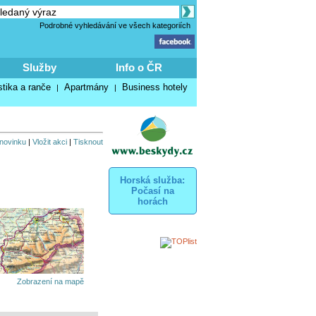
Podrobné vyhledávání ve všech kategoriích
Služby
Info o ČR
stika a ranče
Apartmány
Business hotely
|
|
 novinku
|
Vložit akci
|
Tisknout
Horská služba:
Počasí na
horách
Zobrazení na mapě