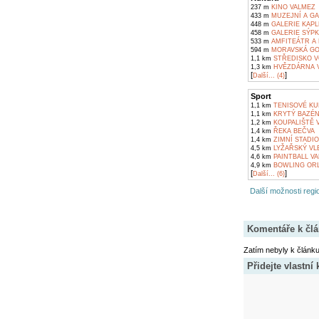
237 m
KINO VALMEZ
433 m
MUZEJNÍ A GA
448 m
GALERIE KAPL
458 m
GALERIE SÝPK
533 m
AMFITEÁTR A 
594 m
MORAVSKÁ GOB
1,1 km
STŘEDISKO V
1,3 km
HVĚZDÁRNA V
[
]
Další... (4)
Sport
1,1 km
TENISOVÉ KUR
1,1 km
KRYTÝ BAZÉN
1,2 km
KOUPALIŠTĚ V
1,4 km
ŘEKA BEČVA
1,4 km
ZIMNÍ STADIO
4,5 km
LYŽAŘSKÝ VL
4,6 km
PAINTBALL VA
4,9 km
BOWLING ORL
[
]
Další... (6)
Další možnosti regio
Komentáře k čl
Zatím nebyly k článk
Přidejte vlastní