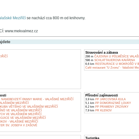
lašské Meziříčí
se nachází cca 800 m od knihovny.
Í: www.mekvalmez.cz
ajdete
Stravování a zábava
IŘÍČÍ
298 m
ČAJOVNA U PŮLMĚSÍCE VALAŠS
596 m
SCHLATTAUEROVA KAVÁRNA
6,6 km
RESTAURACE U MOKROŠŮ V 
Café restaurant "U Zvonu" - Valašské Mez
osti
Přírodní zajímavosti
 NANEBEVZETÍ PANNY MARIE - VALAŠSKÉ MEZIŘÍČÍ
3,9 km
PP JARCOVSKÁ KULA
ALAŠSKÉM MEZIŘÍČÍ
5,1 km
PP DOMORAZSKÉ LOUKY
AKUBA VĚTŠÍHO VE VALAŠSKÉM MEZIŘÍČÍ
6,2 km
PP PRAMENY ZRZÁVKY
NŮ VE VALAŠSKÉM MEZIŘÍČÍ
7,9 km
PR KLENOV
CH VE VALAŠSKÉM MEZIŘÍČÍ
ROJICE VE VALAŠSKÉM MEZIŘÍČÍ
OV - VALAŠSKÉ MEZIŘÍČÍ
ER SV. JOSEFA V ZAŠOVÉ
Turistika