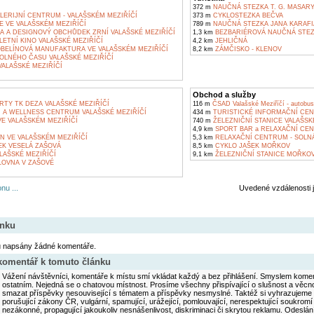
372 m
NAUČNÁ STEZKA T. G. MASAR
LERIJNÍ CENTRUM - VALAŠSKÉM MEZIŘÍČÍ
373 m
CYKLOSTEZKA BEČVA
E VE VALAŠSKÉM MEZIŘÍČÍ
789 m
NAUČNÁ STEZKA JANA KARAFI
A A DESIGNOVÝ OBCHŮDEK ZRNÍ VALAŠSKÉ MEZIŘÍČÍ
1,3 km
BEZBARIÉROVÁ NAUČNÁ STEZ
LETNÍ KINO VALAŠSKÉ MEZIŘÍČÍ
4,2 km
JEHLIČNÁ
ELÍNOVÁ MANUFAKTURA VE VALAŠSKÉM MEZIŘÍČÍ
8,2 km
ZÁMČISKO - KLENOV
OLNÉHO ČASU VALAŠSKÉ MEZIŘÍČÍ
ALAŠSKÉ MEZIŘÍČÍ
Obchod a služby
TY TK DEZA VALAŠSKÉ MEZIŘÍČÍ
116 m
ČSAD Valašské Meziříčí - autobus
 A WELLNESS CENTRUM VALAŠSKÉ MEZIŘÍČÍ
434 m
TURISTICKÉ INFORMAČNÍ CEN
E VALAŠSKÉM MEZIŘÍČÍ
740 m
ŽELEZNIČNÍ STANICE VALAŠSK
4,9 km
SPORT BAR a RELAXAČNÍ CE
N VE VALAŠSKÉM MEZIŘÍČÍ
5,3 km
RELAXAČNÍ CENTRUM - SOLNÁ
EK VESELÁ ZAŠOVÁ
8,5 km
CYKLO JAŠEK MOŘKOV
LAŠSKÉ MEZIŘÍČÍ
9,1 km
ŽELEZNIČNÍ STANICE MOŘKO
OVNA V ZAŠOVÉ
nu ...
Uvedené vzdálenosti 
ánku
u napsány žádné komentáře.
 komentář k tomuto článku
Vážení návštěvníci, komentáře k místu smí vkládat každý a bez přihlášení. Smyslem koment
ostatním. Nejedná se o chatovou místnost. Prosíme všechny přispívající o slušnost a věcn
smazat příspěvky nesouvisející s tématem a příspěvky nesmyslné. Taktéž si vyhrazujeme 
porušující zákony ČR, vulgární, spamující, urážející, pomlouvající, nerespektující soukromí
nezákonné, propagující jakoukoliv nesnášenlivost, diskriminaci či skrytou reklamu. Odesl