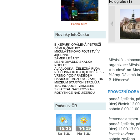
Fotografie (1)
Praha hl.m.
Novinky InfoČesko
BIKEPARK OPÁLENÁ PSTRUŽÍ
ZÁMEK ŽINKOVY
MIKULÁŠTÍKOVO FOJTSTVÍ V
JASENNÉ
ZÁMEK LEŠANY
Městská knihovna
LESNÍ DIVADLO SKALKA -
organizace Městsk
PODLESÍ
ALPALOUKA - ŽELEZNÁ RUDA
V budově na Masar
PŮJČOVNA KOL A KOLOBĚŽEK -
čítárny. Dále má k
VRBNO POD PRADĚDEM
HASIČSKÉ MUZEUM - ŽAMBERK
B. Němcové.
MUZEUM STARÝCH STROJŮ A
TECHNOLOGIÍ - ŽAMBERK
SKI AREÁL SACHROVKA -
PROVOZNÍ DOBA
ROKYTNICE NAD JIZEROU
pondělí, středa, p
úterý čtvrtek 12.0
Počasí v ČR
sobota 8.00-11.00
červenec a srpen
pondělí, středa, p
úterý 12.00-17.00
čtvrtek zavřeno
sobota zavřeno