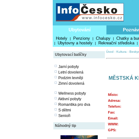
Ubytování
Poznáv
Hotely
Penziony
Chalupy
Chatky a bu
|
|
|
Ubytovny a hostely
Rekreační střediska
|
|
|
Úvod
-
Kultura
-
Besky
Ubytovací balíčky
Jarní pobyty
Letní dovolená
MĚSTSKÁ K
Podzim levněji
Zimní dovolená
Wellness pobyty
Místo:
Aktivní pobyty
Adresa:
Romantika pro dva
Telefon:
S dětmi
Fax:
Senioři
Email:
WWW:
Náhodný tip
GPS: