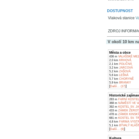
DOSTUPNOST
Vlaková stanice
Va
ZDROJ INFORMAC
V okolí 10 km n
Města a obce
436 m
VALAŠSKÉ MEZ
2,0 km
KRHOVÁ
2,1 km
POLIČNÁ
3,2 km
JARCOVÁ
5,2 km
ZAŠOVÁ
5,6 km
LEŠNÁ
5,7 km
CHORYNĚ
5,9 km
BRANKY
[
]
Další... (17)
Historické zajímav
283 m
FARNÍ KOSTEL
368 m
NÁMĚSTÍ VE V
392 m
KOSTEL SV. J
433 m
ZÁMEK ŽEROTÍ
478 m
ZÁMEK KINSKÝ
681 m
KOSTEL SV. T
4,8 km
FARMA VYSTRK
5,1 km
BÝVALÝ KLÁŠT
[
]
Další... (9)
Kultura