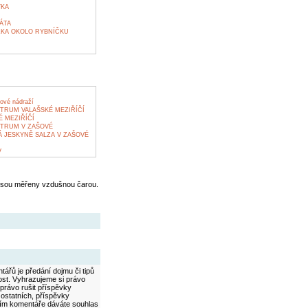
YKA
ÁTA
KA OKOLO RYBNÍČKU
ové nádraží
TRUM VALAŠSKÉ MEZIŘÍČÍ
É MEZIŘÍČÍ
NTRUM V ZAŠOVÉ
 JESKYNĚ SALZA V ZAŠOVÉ
V
jsou měřeny vzdušnou čarou.
ářů je předání dojmu či tipů
ost. Vyhrazujeme si právo
právo rušit příspěvky
 ostatních, příspěvky
áním komentáře dáváte souhlas