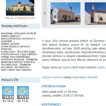
Břeclav a Pálavské vrchy
Novinky InfoČesko
BIKEPARK OPÁLENÁ PSTRUŽÍ
ZÁMEK ŽINKOVY
MIKULÁŠTÍKOVO FOJTSTVÍ V
V roce 1611 nechal postavit Jetřich ze Žerotína
JASENNÉ
ZÁMEK LEŠANY
byly takové jízdárny pouze tři, ve Velkých L
LESNÍ DIVADLO SKALKA -
zkonfiskována, od roku 1628 sloužila, jako skla
PODLESÍ
ALPALOUKA - ŽELEZNÁ RUDA
vězeňskou kapli, zasvěcenou Neposkvrněnému po
PŮJČOVNA KOL A KOLOBĚŽEK -
ženské věznice si údajně odpykávala trest i hlavn
VRBNO POD PRADĚDEM
HASIČSKÉ MUZEUM - ŽAMBERK
velmi chátrala, byla již bez střechy, dokonce se zv
MUZEUM STARÝCH STROJŮ A
TECHNOLOGIÍ - ŽAMBERK
Kaple spolu se
Sýpkou
tvoří zadní nádvoří
zámku
.
SKI AREÁL SACHROVKA -
ROKYTNICE NAD JIZEROU
Kulturní zařízení
města
Valašského Meziříčí
.
Počasí v ČR
OTEVÍRACÍ DOBA
úterý-pátek 9.00-17.00 hod.
sobota, neděle 13.00-17.00 hod.
DOSTUPNOST