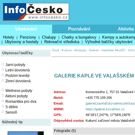
Ubytování
Poznávání
Aktivita
Hotely
Penziony
Chalupy
Chatky a bungalovy
Kempy a autokem
|
|
|
|
Ubytovny a hostely
Rekreační střediska
Výhodné balíčky ubytování
|
|
|
Úvod
-
Kultura
-
Beskydy
-
Galerie
-
Valašské Meziříčí
-
GAL
Ubytovací balíčky
Jarní pobyty
Letní dovolená
GALERIE KAPLE VE VALAŠSKÉM 
Podzim levněji
Zimní dovolená
Wellness pobyty
Adresa:
Komenského 1, 757 01 Valašské M
Aktivní pobyty
Mobil:
+420 775 109 206
Romantika pro dva
Email:
galerie(zavináč)kzvalmez(tečka)
S dětmi
WWW:
https://galerie.kzvalmez.cz
Senioři
GPS:
49°28'17,247"N, 17°58'8,190"E
Odpovědná osoba:
Kulturní zařízení města Valašské
Náhodný tip
Fotografie (5)