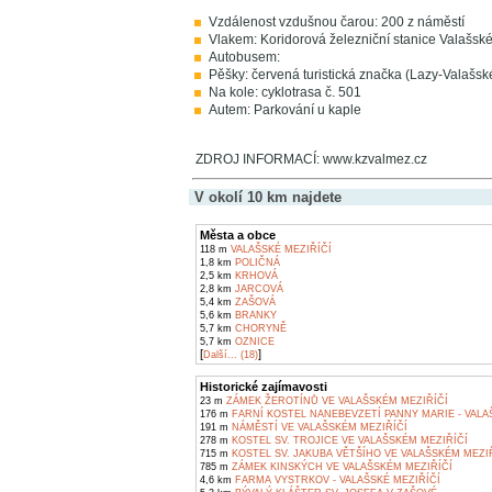
Vzdálenost vzdušnou čarou: 200 z náměstí
Vlakem: Koridorová železniční stanice Valašské
Autobusem:
Pěšky: červená turistická značka (Lazy-Valašské
Na kole: cyklotrasa č. 501
Autem: Parkování u kaple
ZDROJ INFORMACÍ: www.kzvalmez.cz
V okolí 10 km najdete
Města a obce
118 m
VALAŠSKÉ MEZIŘÍČÍ
1,8 km
POLIČNÁ
2,5 km
KRHOVÁ
2,8 km
JARCOVÁ
5,4 km
ZAŠOVÁ
5,6 km
BRANKY
5,7 km
CHORYNĚ
5,7 km
OZNICE
[
]
Další... (18)
Historické zajímavosti
23 m
ZÁMEK ŽEROTÍNŮ VE VALAŠSKÉM MEZIŘÍČÍ
176 m
FARNÍ KOSTEL NANEBEVZETÍ PANNY MARIE - VALA
191 m
NÁMĚSTÍ VE VALAŠSKÉM MEZIŘÍČÍ
278 m
KOSTEL SV. TROJICE VE VALAŠSKÉM MEZIŘÍČÍ
715 m
KOSTEL SV. JAKUBA VĚTŠÍHO VE VALAŠSKÉM MEZI
785 m
ZÁMEK KINSKÝCH VE VALAŠSKÉM MEZIŘÍČÍ
4,6 km
FARMA VYSTRKOV - VALAŠSKÉ MEZIŘÍČÍ