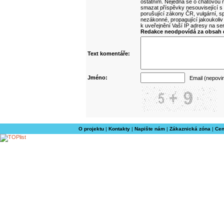
ostatním. Nejedná se o chatovou m
smazat příspěvky nesouvisející s
porušující zákony ČR, vulgární, sp
nezákonné, propagující jakoukoliv
k uveřejnění Vaší IP adresy na s
Redakce neodpovídá za obsah d
Text komentáře:
Jméno:
Email (nepovi
O projektu
|
Kontakty
|
Napište nám
|
Zákaznická zóna
|
Cen