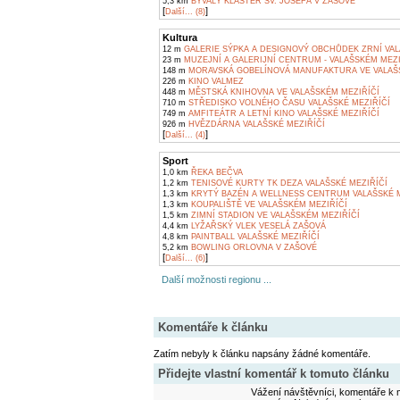
5,3 km
BÝVALÝ KLÁŠTER SV. JOSEFA V ZAŠOVÉ
[
]
Další... (8)
Kultura
12 m
GALERIE SÝPKA A DESIGNOVÝ OBCHŮDEK ZRNÍ VAL
23 m
MUZEJNÍ A GALERIJNÍ CENTRUM - VALAŠSKÉM MEZI
148 m
MORAVSKÁ GOBELÍNOVÁ MANUFAKTURA VE VALAŠS
226 m
KINO VALMEZ
448 m
MĚSTSKÁ KNIHOVNA VE VALAŠSKÉM MEZIŘÍČÍ
710 m
STŘEDISKO VOLNÉHO ČASU VALAŠSKÉ MEZIŘÍČÍ
749 m
AMFITEÁTR A LETNÍ KINO VALAŠSKÉ MEZIŘÍČÍ
926 m
HVĚZDÁRNA VALAŠSKÉ MEZIŘÍČÍ
[
]
Další... (4)
Sport
1,0 km
ŘEKA BEČVA
1,2 km
TENISOVÉ KURTY TK DEZA VALAŠSKÉ MEZIŘÍČÍ
1,3 km
KRYTÝ BAZÉN A WELLNESS CENTRUM VALAŠSKÉ M
1,3 km
KOUPALIŠTĚ VE VALAŠSKÉM MEZIŘÍČÍ
1,5 km
ZIMNÍ STADION VE VALAŠSKÉM MEZIŘÍČÍ
4,4 km
LYŽAŘSKÝ VLEK VESELÁ ZAŠOVÁ
4,8 km
PAINTBALL VALAŠSKÉ MEZIŘÍČÍ
5,2 km
BOWLING ORLOVNA V ZAŠOVÉ
[
]
Další... (6)
Další možnosti regionu ...
Komentáře k článku
Zatím nebyly k článku napsány žádné komentáře.
Přidejte vlastní komentář k tomuto článku
Vážení návštěvníci, komentáře k m