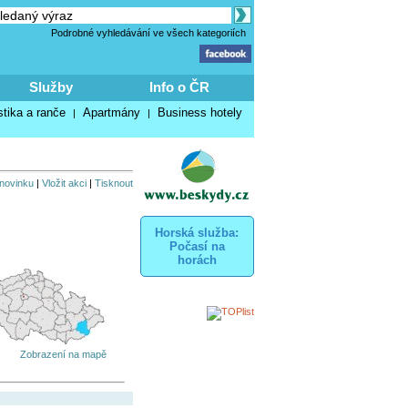
Podrobné vyhledávání ve všech kategoriích
Služby
Info o ČR
stika a ranče
Apartmány
Business hotely
|
|
 novinku
|
Vložit akci
|
Tisknout
Horská služba:
Počasí na
horách
Zobrazení na mapě