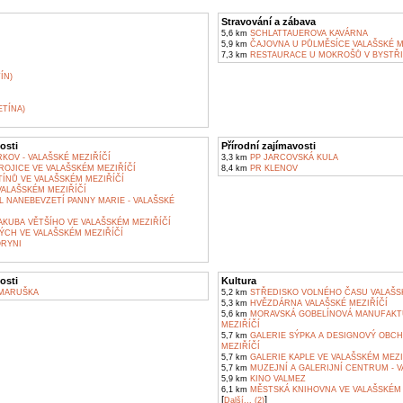
Stravování a zábava
5,6 km
SCHLATTAUEROVA KAVÁRNA
5,9 km
ČAJOVNA U PŮLMĚSÍCE VALAŠSKÉ M
7,3 km
RESTAURACE U MOKROŠŮ V BYSTŘ
ÍN)
TÍNA)
osti
Přírodní zajímavosti
OV - VALAŠSKÉ MEZIŘÍČÍ
3,3 km
PP JARCOVSKÁ KULA
ROJICE VE VALAŠSKÉM MEZIŘÍČÍ
8,4 km
PR KLENOV
ÍNŮ VE VALAŠSKÉM MEZIŘÍČÍ
ALAŠSKÉM MEZIŘÍČÍ
 NANEBEVZETÍ PANNY MARIE - VALAŠSKÉ
AKUBA VĚTŠÍHO VE VALAŠSKÉM MEZIŘÍČÍ
ÝCH VE VALAŠSKÉM MEZIŘÍČÍ
RYNI
osti
Kultura
MARUŠKA
5,2 km
STŘEDISKO VOLNÉHO ČASU VALAŠSK
5,3 km
HVĚZDÁRNA VALAŠSKÉ MEZIŘÍČÍ
5,6 km
MORAVSKÁ GOBELÍNOVÁ MANUFAKT
MEZIŘÍČÍ
5,7 km
GALERIE SÝPKA A DESIGNOVÝ OBCH
MEZIŘÍČÍ
5,7 km
GALERIE KAPLE VE VALAŠSKÉM MEZI
5,7 km
MUZEJNÍ A GALERIJNÍ CENTRUM - V
5,9 km
KINO VALMEZ
6,1 km
MĚSTSKÁ KNIHOVNA VE VALAŠSKÉM 
[
]
Další... (2)