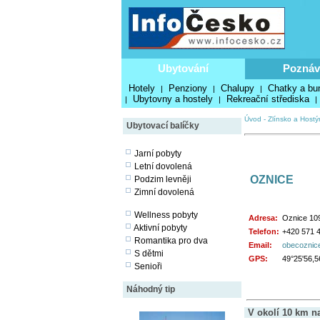
Ubytování
Poznáv
Hotely
Penziony
Chalupy
Chatky a bu
|
|
|
Ubytovny a hostely
Rekreační střediska
|
|
|
Úvod
-
Zlínsko a Hostý
Ubytovací balíčky
Jarní pobyty
Letní dovolená
OZNICE
Podzim levněji
Zimní dovolená
Wellness pobyty
Adresa:
Oznice 109
Aktivní pobyty
Telefon:
+420 571 
Romantika pro dva
Email:
obecoznic
S dětmi
GPS:
49°25'56,5
Senioři
Náhodný tip
V okolí 10 km n