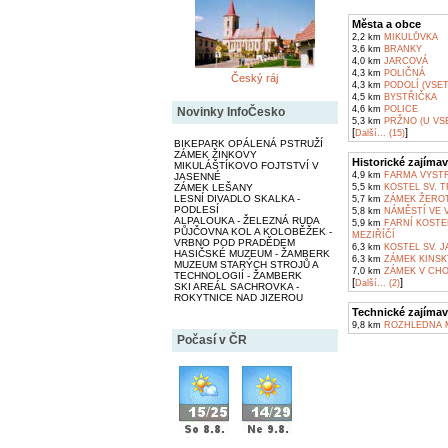
Města a obce
2,2 km
MIKULŮVKA
3,6 km
BRANKY
4,0 km
JARCOVÁ
4,3 km
POLIČNÁ
Český ráj
4,3 km
PODOLÍ (VSET
4,5 km
BYSTŘIČKA
4,6 km
POLICE
Novinky InfoČesko
5,3 km
PRŽNO (U VSE
[
]
Další... (15)
BIKEPARK OPÁLENÁ PSTRUŽÍ
ZÁMEK ŽINKOVY
Historické zajímav
MIKULÁŠTÍKOVO FOJTSTVÍ V
4,9 km
FARMA VYSTRK
JASENNÉ
ZÁMEK LEŠANY
5,5 km
KOSTEL SV. T
LESNÍ DIVADLO SKALKA -
5,7 km
ZÁMEK ŽEROT
PODLESÍ
5,8 km
NÁMĚSTÍ VE V
ALPALOUKA - ŽELEZNÁ RUDA
5,9 km
FARNÍ KOSTEL
PŮJČOVNA KOL A KOLOBĚŽEK -
MEZIŘÍČÍ
VRBNO POD PRADĚDEM
6,3 km
KOSTEL SV. J
HASIČSKÉ MUZEUM - ŽAMBERK
6,3 km
ZÁMEK KINSK
MUZEUM STARÝCH STROJŮ A
7,0 km
ZÁMEK V CHO
TECHNOLOGIÍ - ŽAMBERK
[
]
Další... (2)
SKI AREÁL SACHROVKA -
ROKYTNICE NAD JIZEROU
Technické zajímav
9,8 km
ROZHLEDNA 
Počasí v ČR