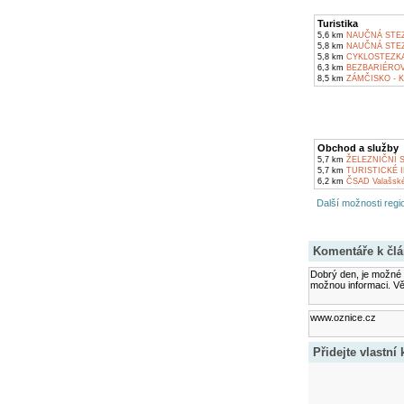
Turistika
5,6 km
NAUČNÁ STEZ
5,8 km
NAUČNÁ STEZ
5,8 km
CYKLOSTEZKA
6,3 km
BEZBARIÉROV
8,5 km
ZÁMČISKO - 
Obchod a služby
5,7 km
ŽELEZNIČNÍ S
5,7 km
TURISTICKÉ 
6,2 km
ČSAD Valašské 
Další možnosti regio
Komentáře k čl
Dobrý den, je možné 
možnou informaci. Vě
www.oznice.cz
Přidejte vlastní