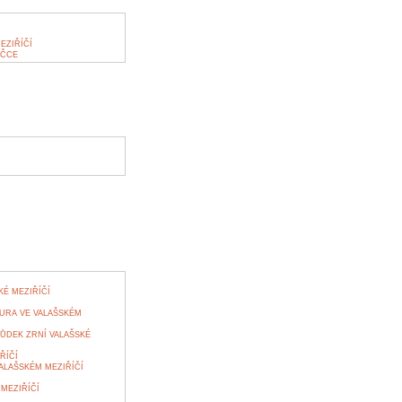
EZIŘÍČÍ
IČCE
É MEZIŘÍČÍ
URA VE VALAŠSKÉM
ŮDEK ZRNÍ VALAŠSKÉ
ŘÍČÍ
ALAŠSKÉM MEZIŘÍČÍ
MEZIŘÍČÍ