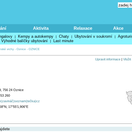
ání
Aktivita
Relaxace
Akce
ngalovy
Kempy a autokempy
Chaty
Ubytování v soukromí
Agroturi
|
|
|
|
Výhodné balíčky ubytování
Last minute
|
nské vrchy
-
Oznice
-
OZNICE
Upravit informace
|
Vložit
, 756 24 Oznice
453 260
e(zavináč)seznam(tečka)cz
68"N, 17°55'1,906"E
ajdete