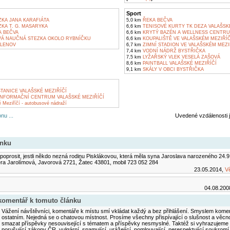
Sport
KA JANA KARAFIÁTA
5,0 km
ŘEKA BEČVA
KA T. G. MASARYKA
6,6 km
TENISOVÉ KURTY TK DEZA VALAŠSKÉ
 BEČVA
6,6 km
KRYTÝ BAZÉN A WELLNESS CENTRUM
Á NAUČNÁ STEZKA OKOLO RYBNÍČKU
6,6 km
KOUPALIŠTĚ VE VALAŠSKÉM MEZIŘÍČ
KLENOV
6,7 km
ZIMNÍ STADION VE VALAŠSKÉM MEZI
7,4 km
VODNÍ NÁDRŽ BYSTŘIČKA
7,5 km
LYŽAŘSKÝ VLEK VESELÁ ZAŠOVÁ
8,6 km
PAINTBALL VALAŠSKÉ MEZIŘÍČÍ
9,1 km
SKÁLY V OBCI BYSTŘIČKA
TANICE VALAŠSKÉ MEZIŘÍČÍ
INFORMAČNÍ CENTRUM VALAŠSKÉ MEZIŘÍČÍ
Meziříčí - autobusové nádraží
nu ...
Uvedené vzdálenosti 
ánku
poprosit, jestli někdo nezná rodinu Pisklákovou, která měla syna Jaroslava narozeného 24.9
ra Jarolímová, Javorová 2721, Žatec 43801, mobil 723 052 284
23.05.2014,
V
04.08.200
 komentář k tomuto článku
Vážení návštěvníci, komentáře k místu smí vkládat každý a bez přihlášení. Smyslem koment
ostatním. Nejedná se o chatovou místnost. Prosíme všechny přispívající o slušnost a věcn
smazat příspěvky nesouvisející s tématem a příspěvky nesmyslné. Taktéž si vyhrazujeme 
porušující zákony ČR, vulgární, spamující, urážející, pomlouvající, nerespektující soukromí