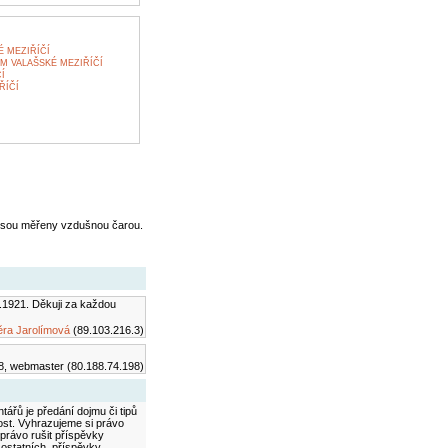
 MEZIŘÍČÍ
 VALAŠSKÉ MEZIŘÍČÍ
Í
ŘÍČÍ
jsou měřeny vzdušnou čarou.
.1921. Děkuji za každou
ěra Jarolímová
(89.103.216.3)
8, webmaster (80.188.74.198)
ářů je předání dojmu či tipů
ost. Vyhrazujeme si právo
právo rušit příspěvky
 ostatních, příspěvky