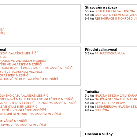
Stravování a zábava
5,5 km
SCHLATTAUEROVA KAVÁRNA
5,8 km
ČAJOVNA U PŮLMĚSÍCE VALAŠ
9,9 km
RESTAURACE U MOKROŠŮ V 
ÍN)
ÍN)
osti
Přírodní zajímavosti
OV - VALAŠSKÉ MEZIŘÍČÍ
5,5 km
PP JARCOVSKÁ KULA
RYNI
ROJICE VE VALAŠSKÉM MEZIŘÍČÍ
ÍNŮ VE VALAŠSKÉM MEZIŘÍČÍ
 NANEBEVZETÍ PANNY MARIE - VALAŠSKÉ MEZIŘÍČÍ
ÝCH VE VALAŠSKÉM MEZIŘÍČÍ
ALAŠSKÉM MEZIŘÍČÍ
AKUBA VĚTŠÍHO VE VALAŠSKÉM MEZIŘÍČÍ
Á
Turistika
OLNÉHO ČASU VALAŠSKÉ MEZIŘÍČÍ
5,1 km
NAUČNÁ STEZKA JANA KARAF
BELÍNOVÁ MANUFAKTURA VE VALAŠSKÉM MEZIŘÍČÍ
5,8 km
NAUČNÁ STEZKA T. G. MASA
A A DESIGNOVÝ OBCHŮDEK ZRNÍ VALAŠSKÉ MEZIŘÍČÍ
5,8 km
CYKLOSTEZKA BEČVA
E VE VALAŠSKÉM MEZIŘÍČÍ
6,8 km
BEZBARIÉROVÁ NAUČNÁ STE
LETNÍ KINO VALAŠSKÉ MEZIŘÍČÍ
9,8 km
JEHLIČNÁ
LERIJNÍ CENTRUM - VALAŠSKÉM MEZIŘÍČÍ
ALAŠSKÉ MEZIŘÍČÍ
HOVNA VE VALAŠSKÉM MEZIŘÍČÍ
Obchod a služby