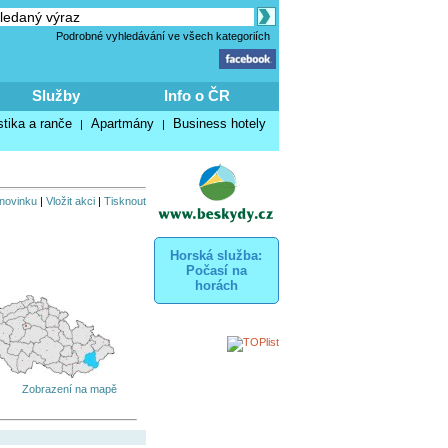
Podrobné vyhledávání ve všech kategoriích
Služby
Info o ČR
stika a ranče
Apartmány
Business hotely
|
|
 novinku
|
Vložit akci
|
Tisknout
Horská služba:
Počasí na
horách
Zobrazení na mapě