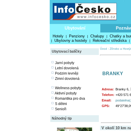
Ubytování
Poznáv
Hotely
Penziony
Chalupy
Chatky a bu
|
|
|
Ubytovny a hostely
Rekreační střediska
|
|
|
Úvod
-
Zlínsko a Hostý
Ubytovací balíčky
Jarní pobyty
Letní dovolená
BRANKY
Podzim levněji
Zimní dovolená
Wellness pobyty
Adresa:
Branky 6, 
Aktivní pobyty
Telefon:
+420 571 
Romantika pro dva
Email:
podatelna
S dětmi
GPS:
49°27'38,0
Senioři
Náhodný tip
V okolí 10 km n