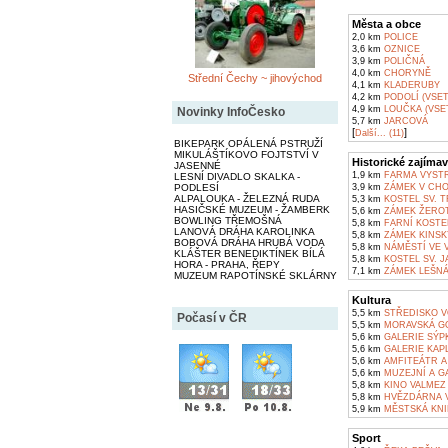
Města a obce
2,0 km
POLICE
3,6 km
OZNICE
3,9 km
POLIČNÁ
4,0 km
CHORYNĚ
Střední Čechy ~ jihovýchod
4,1 km
KLADERUBY
4,2 km
PODOLÍ (VSET
4,9 km
LOUČKA (VSET
Novinky InfoČesko
5,7 km
JARCOVÁ
[
]
Další... (11)
BIKEPARK OPÁLENÁ PSTRUŽÍ
MIKULÁŠTÍKOVO FOJTSTVÍ V
Historické zajímav
JASENNÉ
1,9 km
FARMA VYSTRK
LESNÍ DIVADLO SKALKA -
PODLESÍ
3,9 km
ZÁMEK V CHO
ALPALOUKA - ŽELEZNÁ RUDA
5,3 km
KOSTEL SV. T
HASIČSKÉ MUZEUM - ŽAMBERK
5,6 km
ZÁMEK ŽEROT
BOWLING TŘEMOŠNÁ
5,8 km
FARNÍ KOSTEL
LANOVÁ DRÁHA KAROLINKA
5,8 km
ZÁMEK KINSK
BOBOVÁ DRÁHA HRUBÁ VODA
5,8 km
NÁMĚSTÍ VE V
KLÁŠTER BENEDIKTÍNEK BÍLÁ
5,8 km
KOSTEL SV. J
HORA - PRAHA, ŘEPY
7,1 km
ZÁMEK LEŠN
MUZEUM RAPOTÍNSKÉ SKLÁRNY
Kultura
5,5 km
STŘEDISKO V
Počasí v ČR
5,5 km
MORAVSKÁ GO
5,6 km
GALERIE SÝPK
5,6 km
GALERIE KAPL
5,6 km
AMFITEÁTR A 
5,6 km
MUZEJNÍ A GA
5,8 km
KINO VALMEZ
5,8 km
HVĚZDÁRNA V
5,9 km
MĚSTSKÁ KNI
Sport