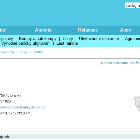
ání
Aktivita
Relaxace
Akce
ngalovy
Kempy a autokempy
Chaty
Ubytování v soukromí
Agroturi
|
|
|
|
Výhodné balíčky ubytování
Last minute
|
nské vrchy
-
Branky
-
BRANKY
Upravit informace
|
Vložit
756 45 Branky
637 020
(zavináč)obecbranky(tečka)cz
96"N, 17°53'32,038"E
ajdete