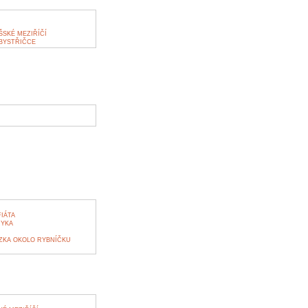
SKÉ MEZIŘÍČÍ
BYSTŘIČCE
IÁTA
RYKA
ZKA OKOLO RYBNÍČKU