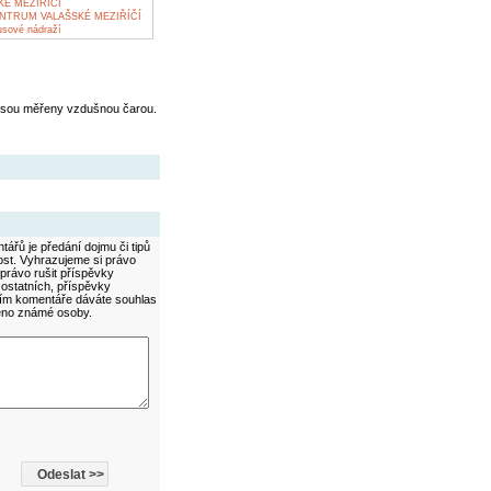
KÉ MEZIŘÍČÍ
NTRUM VALAŠSKÉ MEZIŘÍČÍ
usové nádraží
jsou měřeny vzdušnou čarou.
ářů je předání dojmu či tipů
ost. Vyhrazujeme si právo
právo rušit příspěvky
 ostatních, příspěvky
áním komentáře dáváte souhlas
méno známé osoby.