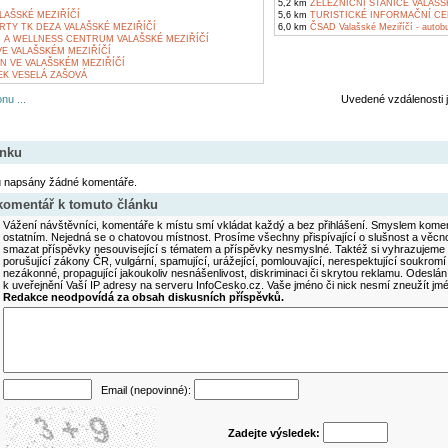
5,2 km
ŽELEZNIČNÍ STANICE VALAŠS
LAŠSKÉ MEZIŘÍČÍ
5,6 km
TURISTICKÉ INFORMAČNÍ CE
TY TK DEZA VALAŠSKÉ MEZIŘÍČÍ
6,0 km
ČSAD Valašské Meziříčí - autob
 A WELLNESS CENTRUM VALAŠSKÉ MEZIŘÍČÍ
E VALAŠSKÉM MEZIŘÍČÍ
N VE VALAŠSKÉM MEZIŘÍČÍ
EK VESELÁ ZAŠOVÁ
nu ...
Uvedené vzdálenosti 
ánku
u napsány žádné komentáře.
 komentář k tomuto článku
Vážení návštěvníci, komentáře k místu smí vkládat každý a bez přihlášení. Smyslem koment
ostatním. Nejedná se o chatovou místnost. Prosíme všechny přispívající o slušnost a věcn
smazat příspěvky nesouvisející s tématem a příspěvky nesmyslné. Taktéž si vyhrazujeme 
porušující zákony ČR, vulgární, spamující, urážející, pomlouvající, nerespektující soukromí
nezákonné, propagující jakoukoliv nesnášenlivost, diskriminaci či skrytou reklamu. Odesl
k uveřejnění Vaší IP adresy na serveru InfoCesko.cz. Vaše jméno či nick nesmí zneužít j
Redakce neodpovídá za obsah diskusních příspěvků.
Email (nepovinné):
Zadejte výsledek: