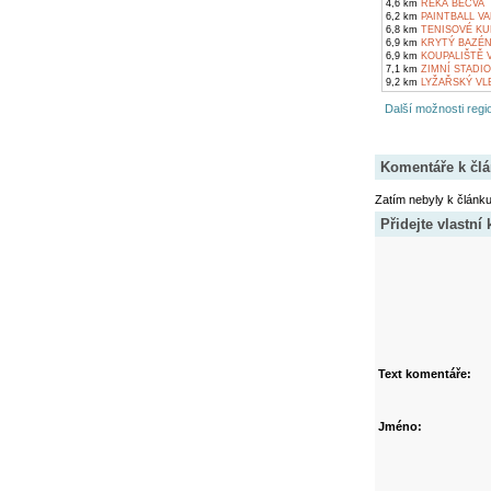
4,6 km
ŘEKA BEČVA
6,2 km
PAINTBALL VA
6,8 km
TENISOVÉ KUR
6,9 km
KRYTÝ BAZÉN
6,9 km
KOUPALIŠTĚ V
7,1 km
ZIMNÍ STADIO
9,2 km
LYŽAŘSKÝ VL
Další možnosti regio
Komentáře k čl
Zatím nebyly k článk
Přidejte vlastní
Text komentáře:
Jméno: