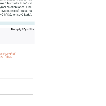
aná "Jarcovská kula". Od
ýročí založení obce. Obcí
ykloturistická trasa, na
é hřiště, tenisové kurty).
Beskydy / Bystřička
SKÉ MEZIŘÍČÍ
BYSTŘIČCE