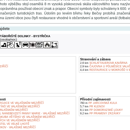
ohoto výběžku stojí osamělá 8 m vysoká pískovcová skála válcovitého tvaru nazýv
 oprávněna používat obecní znak a prapor. Obecní symboly byly schváleny k 600. v
značených turistických tras. Údolím po levém břehu řeky Bečvy probíhá značená c
na území obce jsou čtyři restaurace vhodné k občerstvení a sportovní areál (fotbalov
ajdete
TÁBOŘIŠTĚ DOLINKY - BYSTŘIČKA
(osoba/noc)
Stravování a zábava
2,6 km
SCHLATTAUEROVA KAVÁRNA
IŘÍČÍ
2,9 km
ČAJOVNA U PŮLMĚSÍCE VALAŠ
4,4 km
RESTAURACE U MOKROŠŮ V 
osti
Přírodní zajímavosti
ROJICE VE VALAŠSKÉM MEZIŘÍČÍ
783 m
PP JARCOVSKÁ KULA
ÍNŮ VE VALAŠSKÉM MEZIŘÍČÍ
5,7 km
PR KLENOV
ALAŠSKÉM MEZIŘÍČÍ
8,1 km
PP DOMORAZSKÉ LOUKY
 NANEBEVZETÍ PANNY MARIE - VALAŠSKÉ MEZIŘÍČÍ
9,2 km
PP PRAMENY ZRZÁVKY
AKUBA VĚTŠÍHO VE VALAŠSKÉM MEZIŘÍČÍ
ÝCH VE VALAŠSKÉM MEZIŘÍČÍ
TEL VE VELKÉ LHOTĚ
OV - VALAŠSKÉ MEZIŘÍČÍ