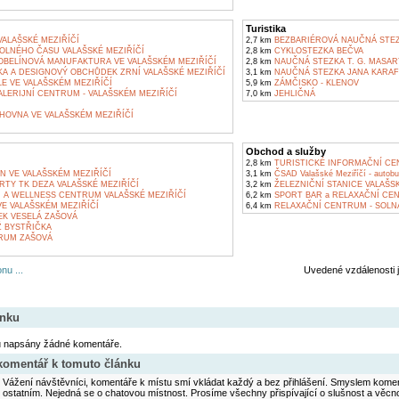
Turistika
ALAŠSKÉ MEZIŘÍČÍ
2,7 km
BEZBARIÉROVÁ NAUČNÁ STEZ
OLNÉHO ČASU VALAŠSKÉ MEZIŘÍČÍ
2,8 km
CYKLOSTEZKA BEČVA
BELÍNOVÁ MANUFAKTURA VE VALAŠSKÉM MEZIŘÍČÍ
2,8 km
NAUČNÁ STEZKA T. G. MASAR
A A DESIGNOVÝ OBCHŮDEK ZRNÍ VALAŠSKÉ MEZIŘÍČÍ
3,1 km
NAUČNÁ STEZKA JANA KARAF
E VE VALAŠSKÉM MEZIŘÍČÍ
5,9 km
ZÁMČISKO - KLENOV
LERIJNÍ CENTRUM - VALAŠSKÉM MEZIŘÍČÍ
7,0 km
JEHLIČNÁ
HOVNA VE VALAŠSKÉM MEZIŘÍČÍ
Obchod a služby
2,8 km
TURISTICKÉ INFORMAČNÍ CE
N VE VALAŠSKÉM MEZIŘÍČÍ
3,1 km
ČSAD Valašské Meziříčí - autobu
TY TK DEZA VALAŠSKÉ MEZIŘÍČÍ
3,2 km
ŽELEZNIČNÍ STANICE VALAŠSK
 A WELLNESS CENTRUM VALAŠSKÉ MEZIŘÍČÍ
6,2 km
SPORT BAR a RELAXAČNÍ CE
E VALAŠSKÉM MEZIŘÍČÍ
6,4 km
RELAXAČNÍ CENTRUM - SOLNÁ
EK VESELÁ ZAŠOVÁ
 BYSTŘIČKA
RUM ZAŠOVÁ
nu ...
Uvedené vzdálenosti 
ánku
u napsány žádné komentáře.
 komentář k tomuto článku
Vážení návštěvníci, komentáře k místu smí vkládat každý a bez přihlášení. Smyslem koment
ostatním. Nejedná se o chatovou místnost. Prosíme všechny přispívající o slušnost a věcn