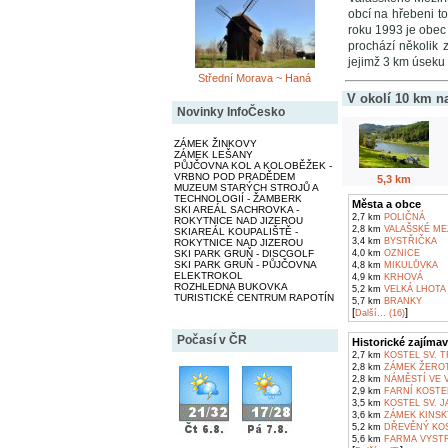
obcí na hřebeni t
roku 1993 je obec
prochází několik 
jejimž 3 km úseku 
Střední Morava ~ Haná
V okolí 10 km n
Novinky InfoČesko
ZÁMEK ŽINKOVY
ZÁMEK LEŠANY
PŮJČOVNA KOL A KOLOBĚŽEK -
VRBNO POD PRADĚDEM
5,3 km
MUZEUM STARÝCH STROJŮ A
TECHNOLOGIÍ - ŽAMBERK
Města a obce
SKI AREÁL SACHROVKA -
2,7 km
POLIČNÁ
ROKYTNICE NAD JIZEROU
2,8 km
VALAŠSKÉ MEZ
SKIAREÁL KOUPALIŠTĚ -
3,4 km
BYSTŘIČKA
ROKYTNICE NAD JIZEROU
SKI PARK GRUŇ - DISCGOLF
4,0 km
OZNICE
SKI PARK GRUŇ - PŮJČOVNA
4,8 km
MIKULŮVKA
ELEKTROKOL
4,9 km
KRHOVÁ
ROZHLEDNA BUKOVKA
5,2 km
VELKÁ LHOTA
TURISTICKÉ CENTRUM RAPOTÍN
5,7 km
BRANKY
[
]
Další... (16)
Počasí v ČR
Historické zajímav
2,7 km
KOSTEL SV. T
2,8 km
ZÁMEK ŽEROT
2,8 km
NÁMĚSTÍ VE V
2,9 km
FARNÍ KOSTEL
3,5 km
KOSTEL SV. J
3,6 km
ZÁMEK KINSK
5,2 km
DŘEVĚNÝ KOS
5,6 km
FARMA VYSTRK