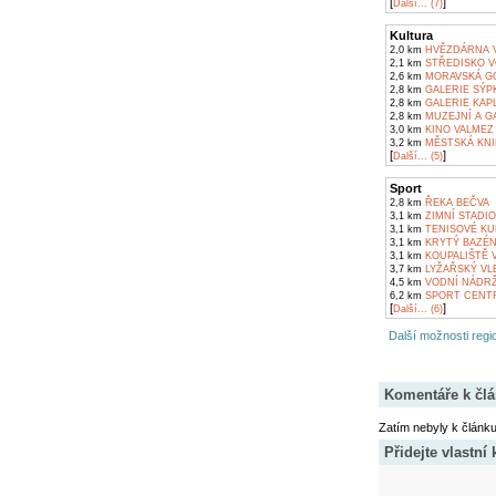
[
]
Další... (7)
Kultura
2,0 km
HVĚZDÁRNA V
2,1 km
STŘEDISKO V
2,6 km
MORAVSKÁ GO
2,8 km
GALERIE SÝPK
2,8 km
GALERIE KAPL
2,8 km
MUZEJNÍ A GA
3,0 km
KINO VALMEZ
3,2 km
MĚSTSKÁ KNI
[
]
Další... (5)
Sport
2,8 km
ŘEKA BEČVA
3,1 km
ZIMNÍ STADIO
3,1 km
TENISOVÉ KUR
3,1 km
KRYTÝ BAZÉN
3,1 km
KOUPALIŠTĚ V
3,7 km
LYŽAŘSKÝ VL
4,5 km
VODNÍ NÁDRŽ
6,2 km
SPORT CENT
[
]
Další... (6)
Další možnosti regio
Komentáře k čl
Zatím nebyly k článk
Přidejte vlastní