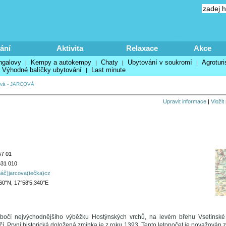
ání
Aktivita
Relaxace
Akce
ngalovy
Kempy a autokempy
Chaty
Ubytování v soukromí
Agroturi
|
|
|
|
Výhodné balíčky ubytování
Last minute
|
ová
-
JARCOVÁ
Upravit informace
|
Vložit
57 01
631 010
áč)jarcova(tečka)cz
60"N, 17°58'5,340"E
úbočí nejvýchodnějšího výběžku Hostýnských vrchů, na levém břehu Vsetínské
í. První historická doložená zmínka je z roku 1393. Tento letopočet je považován 