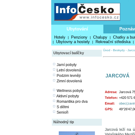
Ubytování
Poznáv
Hotely
Penziony
Chalupy
Chatky a bu
|
|
|
Ubytovny a hostely
Rekreační střediska
|
|
|
Úvod
-
Beskydy
-
Jarc
Ubytovací balíčky
Jarní pobyty
Letní dovolená
JARCOVÁ
Podzim levněji
Zimní dovolená
Wellness pobyty
Adresa:
Jarcová 7
Aktivní pobyty
Telefon:
+420 571 
Romantika pro dva
Email:
obec(zavin
S dětmi
GPS:
49°26'47,0
Senioři
Náhodný tip
Jarcová leží na 
Valašského Meziříč