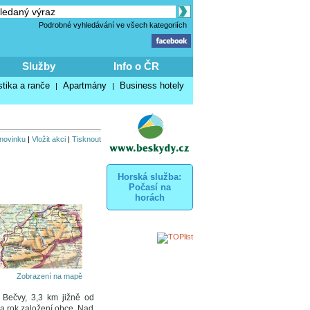
Podrobné vyhledávání ve všech kategoriích
Služby
Info o ČR
stika a ranče
Apartmány
Business hotely
|
|
 novinku
|
Vložit akci
|
Tisknout
Horská služba:
Počasí na
horách
Zobrazení na mapě
 Bečvy, 3,3 km jižně od
za rok založení obce. Nad