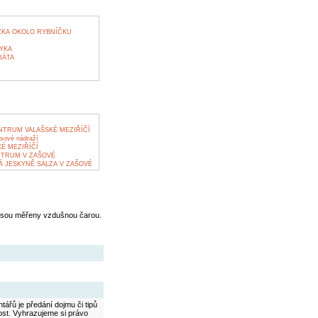
KA OKOLO RYBNÍČKU
YKA
IÁTA
NTRUM VALAŠSKÉ MEZIŘÍČÍ
sové nádraží
É MEZIŘÍČÍ
NTRUM V ZAŠOVÉ
 JESKYNĚ SALZA V ZAŠOVÉ
jsou měřeny vzdušnou čarou.
ářů je předání dojmu či tipů
ost. Vyhrazujeme si právo