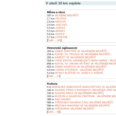
V okolí 10 km najdete
Města a obce
197 m
VALAŠSKÉ MEZIŘÍČÍ
1,7 km
POLIČNÁ
2,6 km
KRHOVÁ
2,6 km
JARCOVÁ
5,5 km
ZAŠOVÁ
5,5 km
BRANKY
5,6 km
OZNICE
5,7 km
CHORYNĚ
[
]
Další... (18)
Historické zajímavosti
163 m
ZÁMEK ŽEROTÍNŮ VE VALAŠSKÉM MEZIŘÍČÍ
219 m
KOSTEL SV. TROJICE VE VALAŠSKÉM MEZIŘÍČÍ
292 m
NÁMĚSTÍ VE VALAŠSKÉM MEZIŘÍČÍ
318 m
FARNÍ KOSTEL NANEBEVZETÍ PANNY MARIE - VALA
858 m
KOSTEL SV. JAKUBA VĚTŠÍHO VE VALAŠSKÉM MEZI
925 m
ZÁMEK KINSKÝCH VE VALAŠSKÉM MEZIŘÍČÍ
4,6 km
FARMA VYSTRKOV - VALAŠSKÉ MEZIŘÍČÍ
5,4 km
BÝVALÝ KLÁŠTER SV. JOSEFA V ZAŠOVÉ
[
]
Další... (7)
Kultura
4 m
MORAVSKÁ GOBELÍNOVÁ MANUFAKTURA VE VALAŠSK
140 m
GALERIE SÝPKA A DESIGNOVÝ OBCHŮDEK ZRNÍ VA
150 m
GALERIE KAPLE VE VALAŠSKÉM MEZIŘÍČÍ
163 m
MUZEJNÍ A GALERIJNÍ CENTRUM - VALAŠSKÉM MEZ
368 m
KINO VALMEZ
569 m
STŘEDISKO VOLNÉHO ČASU VALAŠSKÉ MEZIŘÍČÍ
596 m
MĚSTSKÁ KNIHOVNA VE VALAŠSKÉM MEZIŘÍČÍ
820 m
HVĚZDÁRNA VALAŠSKÉ MEZIŘÍČÍ
[
]
Další... (6)