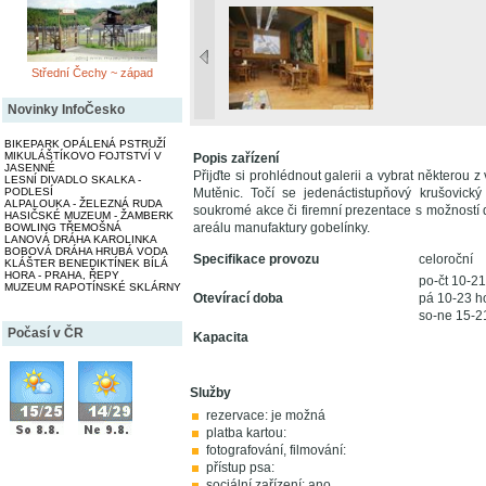
Střední Čechy ~ západ
Novinky InfoČesko
BIKEPARK OPÁLENÁ PSTRUŽÍ
MIKULÁŠTÍKOVO FOJTSTVÍ V
Popis zařízení
JASENNÉ
Přijďte si prohlédnout galerii a vybrat některou 
LESNÍ DIVADLO SKALKA -
Mutěnic. Točí se jedenáctistupňový krušovický
PODLESÍ
ALPALOUKA - ŽELEZNÁ RUDA
soukromé akce či firemní prezentace s možností 
HASIČSKÉ MUZEUM - ŽAMBERK
areálu manufaktury gobelínky.
BOWLING TŘEMOŠNÁ
LANOVÁ DRÁHA KAROLINKA
BOBOVÁ DRÁHA HRUBÁ VODA
Specifikace provozu
celoroční
KLÁŠTER BENEDIKTÍNEK BÍLÁ
HORA - PRAHA, ŘEPY
po-čt 10-2
MUZEUM RAPOTÍNSKÉ SKLÁRNY
Otevírací doba
pá 10-23 h
so-ne 15-2
Počasí v ČR
Kapacita
Služby
rezervace: je možná
platba kartou:
fotografování, filmování:
přístup psa:
sociální zařízení: ano