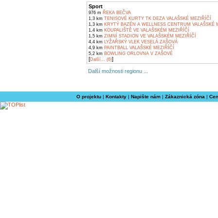
Sport
976 m
ŘEKA BEČVA
1,3 km
TENISOVÉ KURTY TK DEZA VALAŠSKÉ MEZIŘÍČÍ
1,3 km
KRYTÝ BAZÉN A WELLNESS CENTRUM VALAŠSKÉ M
1,4 km
KOUPALIŠTĚ VE VALAŠSKÉM MEZIŘÍČÍ
1,5 km
ZIMNÍ STADION VE VALAŠSKÉM MEZIŘÍČÍ
4,4 km
LYŽAŘSKÝ VLEK VESELÁ ZAŠOVÁ
4,9 km
PAINTBALL VALAŠSKÉ MEZIŘÍČÍ
5,2 km
BOWLING ORLOVNA V ZAŠOVÉ
[
]
Další... (6)
Další možnosti regionu ...
O projektu
|
Kontakty
|
Napište nám
|
Zákaznická zóna
|
Cen