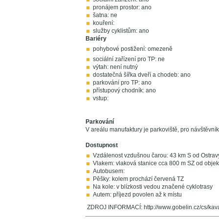
pronájem prostor: ano
šatna: ne
kouření:
služby cyklistům: ano
Bariéry
pohybové postižení: omezeně
sociální zařízení pro TP: ne
výtah: není nutný
dostatečná šířka dveří a chodeb: ano
parkování pro TP: ano
přístupový chodník: ano
vstup:
Parkování
V areálu manufaktury je parkoviště, pro návštěvní
Dostupnost
Vzdálenost vzdušnou čarou: 43 km S od Ostrav
Vlakem: vlaková stanice cca 800 m SZ od objek
Autobusem:
Pěšky: kolem prochází červená TZ
Na kole: v blízkosti vedou značené cyklotrasy
Autem: příjezd povolen až k místu
ZDROJ INFORMACÍ: http://www.gobelin.cz/cs/kav