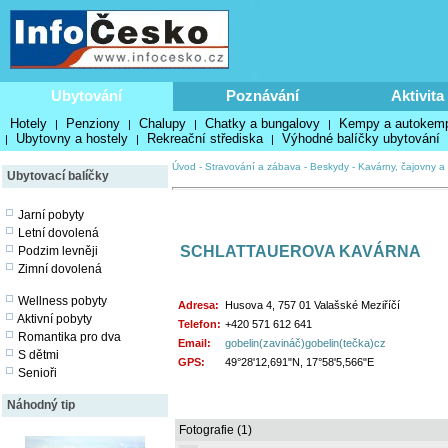
Ubytování
Poznávání
Aktivita
Hotely
Penziony
Chalupy
Chatky a bungalovy
Kempy a autokem
|
|
|
|
Ubytovny a hostely
Rekreační střediska
Výhodné balíčky ubytování
|
|
|
Úvod
-
Stravování a zábava
-
Beskydy
-
Kavárny, čajovny a 
Ubytovací balíčky
Jarní pobyty
Letní dovolená
SCHLATTAUEROVA KAVÁRNA
Podzim levněji
Zimní dovolená
Wellness pobyty
Adresa:
Husova 4, 757 01 Valašské Meziříčí
Aktivní pobyty
Telefon:
+420 571 612 641
Romantika pro dva
Email:
gobelin(zavináč)gobelin(tečka)cz
S dětmi
GPS:
49°28'12,691"N, 17°58'5,566"E
Senioři
Náhodný tip
Fotografie (1)