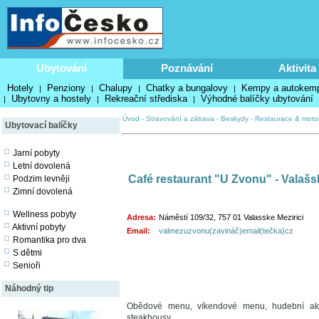
Ubytování
Poznávání
Aktivita
Hotely
Penziony
Chalupy
Chatky a bungalovy
Kempy a autokem
|
|
|
|
Ubytovny a hostely
Rekreační střediska
Výhodné balíčky ubytování
|
|
|
Úvod
-
Stravování a zábava
-
Beskydy
-
Restaurace & moto
Ubytovací balíčky
Jarní pobyty
Letní dovolená
Café restaurant "U Zvonu" - Valašsk
Podzim levněji
Zimní dovolená
Wellness pobyty
Adresa:
Náměstí 109/32, 757 01 Valasske Mezirici
Aktivní pobyty
Email:
valmezuzvonu(zavináč)email(tečka)cz
Romantika pro dva
S dětmi
Senioři
Náhodný tip
Obědové menu, víkendové menu, hudební akce,
steakhousy.