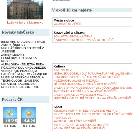
V okolí 10 km najdete
Města a obce
Lužické hory a Liberecko
VALAŠSKÉ MEZIŘÍČÍ
Novinky InfoČesko
Stravování a zábava
SCHLATTAUEROVA KAVÁRNA
ČAJOVNA U PŮLMĚSÍCE VALAŠSKÉ MEZIŘÍČÍ
BIKEPARK OPÁLENÁ PSTRUŽÍ
ZÁMEK ŽINKOVY
MIKULÁŠTÍKOVO FOJTSTVÍ V
JASENNÉ
ZÁMEK LEŠANY
LESNÍ DIVADLO SKALKA -
PODLESÍ
ALPALOUKA - ŽELEZNÁ RUDA
Kultura
PŮJČOVNA KOL A KOLOBĚŽEK -
KINO VALMEZ
VRBNO POD PRADĚDEM
MORAVSKÁ GOBELÍNOVÁ MANUFAKTURA VE VALAŠSKÉM 
HASIČSKÉ MUZEUM - ŽAMBERK
STŘEDISKO VOLNÉHO ČASU VALAŠSKÉ MEZIŘÍČÍ
MUZEUM STARÝCH STROJŮ A
TECHNOLOGIÍ - ŽAMBERK
HVĚZDÁRNA VALAŠSKÉ MEZIŘÍČÍ
SKI AREÁL SACHROVKA -
MĚSTSKÁ KNIHOVNA VE VALAŠSKÉM MEZIŘÍČÍ
ROKYTNICE NAD JIZEROU
GALERIE SÝPKA A DESIGNOVÝ OBCHŮDEK ZRNÍ VALAŠSK
AMFITEÁTR A LETNÍ KINO VALAŠSKÉ MEZIŘÍČÍ
GALERIE KAPLE VE VALAŠSKÉM MEZIŘÍČÍ
MUZEJNÍ A GALERIJNÍ CENTRUM - VALAŠSKÉM MEZIŘÍČÍ
Počasí v ČR
Sport
TENISOVÉ KURTY TK DEZA VALAŠSKÉ MEZIŘÍČÍ
KRYTÝ BAZÉN A WELLNESS CENTRUM VALAŠSKÉ MEZIŘÍ
ŘEKA BEČVA
PAINTBALL VALAŠSKÉ MEZIŘÍČÍ
ZIMNÍ STADION VE VALAŠSKÉM MEZIŘÍČÍ
KOUPALIŠTĚ VE VALAŠSKÉM MEZIŘÍČÍ