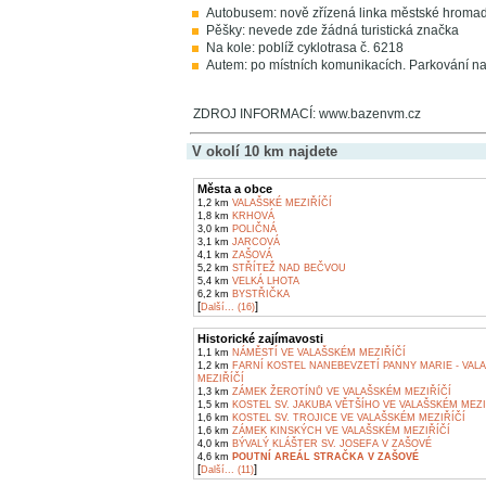
Autobusem: nově zřízená linka městské hroma
Pěšky: nevede zde žádná turistická značka
Na kole: poblíž cyklotrasa č. 6218
Autem: po místních komunikacích. Parkování na 
ZDROJ INFORMACÍ: www.bazenvm.cz
V okolí 10 km najdete
Města a obce
1,2 km
VALAŠSKÉ MEZIŘÍČÍ
1,8 km
KRHOVÁ
3,0 km
POLIČNÁ
3,1 km
JARCOVÁ
4,1 km
ZAŠOVÁ
5,2 km
STŘÍTEŽ NAD BEČVOU
5,4 km
VELKÁ LHOTA
6,2 km
BYSTŘIČKA
[
]
Další... (16)
Historické zajímavosti
1,1 km
NÁMĚSTÍ VE VALAŠSKÉM MEZIŘÍČÍ
1,2 km
FARNÍ KOSTEL NANEBEVZETÍ PANNY MARIE - VAL
MEZIŘÍČÍ
1,3 km
ZÁMEK ŽEROTÍNŮ VE VALAŠSKÉM MEZIŘÍČÍ
1,5 km
KOSTEL SV. JAKUBA VĚTŠÍHO VE VALAŠSKÉM MEZI
1,6 km
KOSTEL SV. TROJICE VE VALAŠSKÉM MEZIŘÍČÍ
1,6 km
ZÁMEK KINSKÝCH VE VALAŠSKÉM MEZIŘÍČÍ
4,0 km
BÝVALÝ KLÁŠTER SV. JOSEFA V ZAŠOVÉ
4,6 km
POUTNÍ AREÁL STRAČKA V ZAŠOVÉ
[
]
Další... (11)