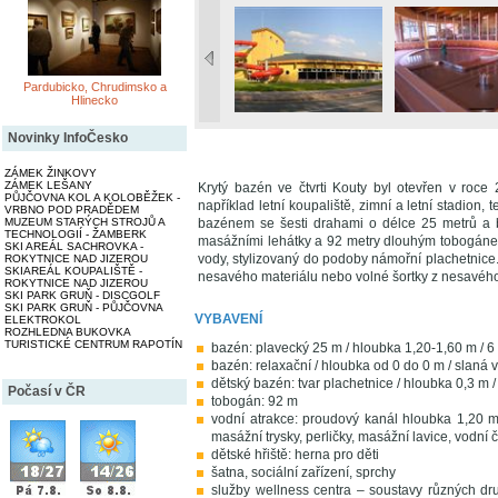
Pardubicko, Chrudimsko a
Hlinecko
Novinky InfoČesko
ZÁMEK ŽINKOVY
ZÁMEK LEŠANY
Krytý bazén ve čtvrti Kouty byl otevřen v roce
PŮJČOVNA KOL A KOLOBĚŽEK -
například letní koupaliště, zimní a letní stadion
VRBNO POD PRADĚDEM
MUZEUM STARÝCH STROJŮ A
bazénem se šesti drahami o délce 25 metrů a
TECHNOLOGIÍ - ŽAMBERK
masážními lehátky a 92 metry dlouhým tobogánem
SKI AREÁL SACHROVKA -
vody, stylizovaný do podoby námořní plachetnice.
ROKYTNICE NAD JIZEROU
SKIAREÁL KOUPALIŠTĚ -
nesavého materiálu nebo volné šortky z nesavého
ROKYTNICE NAD JIZEROU
SKI PARK GRUŇ - DISCGOLF
SKI PARK GRUŇ - PŮJČOVNA
VYBAVENÍ
ELEKTROKOL
ROZHLEDNA BUKOVKA
TURISTICKÉ CENTRUM RAPOTÍN
bazén: plavecký 25 m / hloubka 1,20-1,60 m / 6 
bazén: relaxační / hloubka od 0 do 0 m / slaná v
dětský bazén: tvar plachetnice / hloubka 0,3 m 
Počasí v ČR
tobogán: 92 m
vodní atrakce: proudový kanál hloubka 1,20 m
masážní trysky, perličky, masážní lavice, vodní č
dětské hřiště: herna pro děti
šatna, sociální zařízení, sprchy
služby wellness centra – soustavy různých dr