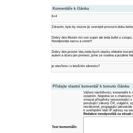
Komentáře k článku
6+4
Zdravim, bylo by mozne jiz uverejnit provozni dobu be
Dobry den.Musim rict vse super ale teda bufet u vztupu..
Neodpovida nazvu a cene!!!
Dobry den,prosim Vas,mela bych otazku ohledne kocark
autem a dceru jen prenest..jsme ze vsetina a jezdime 
je otevřeno i o letošním silvestru?
Přidejte vlastní komentář k tomuto článku
Vážení návštěvníci, komentáře k m
ostatním. Nejedná se o chatovou m
smazat příspěvky nesouvisející s
porušující zákony ČR, vulgární, sp
nezákonné, propagující jakoukoliv
k uveřejnění Vaší IP adresy na s
Redakce neodpovídá za obsah d
Text komentáře: