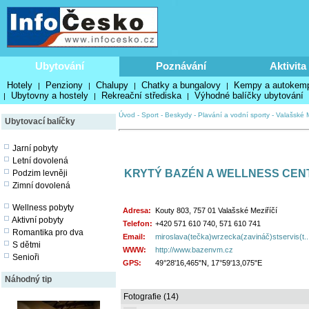
Ubytování
Poznávání
Aktivita
Hotely
Penziony
Chalupy
Chatky a bungalovy
Kempy a autokem
|
|
|
|
Ubytovny a hostely
Rekreační střediska
Výhodné balíčky ubytování
|
|
|
Úvod
-
Sport
-
Beskydy
-
Plavání a vodní sporty
-
Valašské M
Ubytovací balíčky
Jarní pobyty
Letní dovolená
KRYTÝ BAZÉN A WELLNESS CEN
Podzim levněji
Zimní dovolená
Wellness pobyty
Adresa:
Kouty 803, 757 01 Valašské Meziříčí
Aktivní pobyty
Telefon:
+420 571 610 740, 571 610 741
Romantika pro dva
Email:
miroslava(tečka)wrzecka(zavináč)stservis(t..
S dětmi
WWW:
http://www.bazenvm.cz
Senioři
GPS:
49°28'16,465"N, 17°59'13,075"E
Náhodný tip
Fotografie (14)