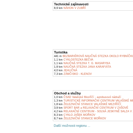
Technické zajímavosti
8,9 km
NÁHON V ZUBŘÍ
Turistika
441 m
BEZBARIÉROVÁ NAUČNÁ STEZKA OKOLO RYBNÍČK
1,1 km
CYKLOSTEZKA BEČVA
1,1 km
NAUČNÁ STEZKA T. G. MASARYKA
1,9 km
NAUČNÁ STEZKA JANA KARAFIÁTA
4,0 km
JEHLIČNÁ
7,3 km
ZÁMČISKO - KLENOV
Obchod a služby
1,0 km
ČSAD Valašské Meziříčí - autobusové nádraží
1,3 km
TURISTICKÉ INFORMAČNÍ CENTRUM VALAŠSKÉ ME
1,8 km
ŽELEZNIČNÍ STANICE VALAŠSKÉ MEZIŘÍČÍ
3,9 km
SPORT BAR a RELAXAČNÍ CENTRUM V ZAŠOVÉ
4,2 km
RELAXAČNÍ CENTRUM - SOLNÁ JESKYNĚ SALZA V
8,3 km
CYKLO JAŠEK MOŘKOV
8,7 km
ŽELEZNIČNÍ STANICE MOŘKOV
Další možnosti regionu ...