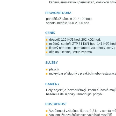
kabinu, aromatickou parní lázeň, klasickou fins
PROVOZNÍ DOBA
pondělí až pátek 9.00-21.00 hod.
sobota, neděle 8.00-21.00 hod.
CENÍK
dospělý 126 Kč/1 hod, 202 Kč/2 hod.
mládež, senioři, ZTP 81 Kč/1 hod, 141 Kč/2 hod
čipový náramek - permanetní vstupenky, ceny js
děti do 3 let mají vstup zdarma
SLUŽBY
plavčík
mokrý bar přístupný v plavkách nebo restaurace
BARIÉRY
Celý objekt je bezbariérový. Imobilní hosté maj
bazénu a další prvky usnadňující pohyb.
DOSTUPNOST
Vzdálenost vzdušnou čarou: 1,2 km z centra mě
Vlakem: železniční stanice Valašské Meziříčí